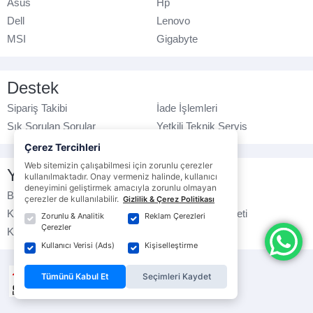
Asus
Hp
Dell
Lenovo
MSI
Gigabyte
Destek
Sipariş Takibi
İade İşlemleri
Sık Sorulan Sorular
Yetkili Teknik Servis
Çerez Tercihleri
Web sitemizin çalışabilmesi için zorunlu çerezler
Yasal Bilgilendirme
kullanılmaktadır. Onay vermeniz halinde, kullanıcı
deneyimini geliştirmek amacıyla zorunlu olmayan
Banka Hesap No
Çerez Politikası
çerezler de kullanılabilir.
Gizlilik & Çerez Politikası
Kullanım Koşulları
Ticari Elektronik İleti
Zorunlu & Analitik
Reklam Çerezleri
Çerezler
K.V.K.K. Politikası
Veri Gizliliği
Kullanıcı Verisi (Ads)
Kişiselleştirme
Tümünü Kabul Et
Seçimleri Kaydet