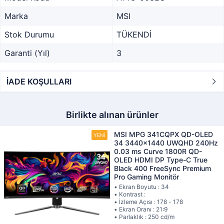
Marka
MSI
Stok Durumu
TÜKENDİ
Garanti (Yıl)
3
İADE KOŞULLARI
Birlikte alınan ürünler
MSI MPG 341CQPX QD-OLED
34 3440x1440 UWQHD 240Hz
0.03 ms Curve 1800R QD-
OLED HDMI DP Type-C True
Black 400 FreeSync Premium
Pro Gaming Monitör
• Ekran Boyutu : 34
• Kontrast :
• İzleme Açısı : 178 - 178
• Ekran Oranı : 21:9
• Parlaklık : 250 cd/m