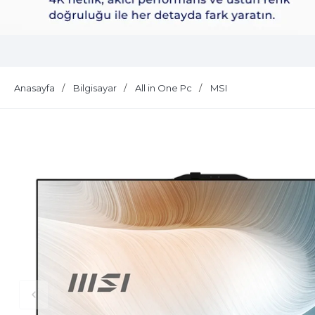
Dell Plus S2725QS
Anasayfa
Bilgisayar
All in One Pc
MSI