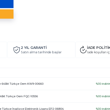
2 YIL
GARANTİ
İADE POLİTİ
Satın alma tarihinde başlar
İade koşulları iç
e 64Bit Türkçe Oem KW9-00660
%10 indiri
64Bit Türkçe Oem FQC-10556
%10 indiri
 Türkçe İngilizce Elektronik Lisans EP2-06804
%10 indiri