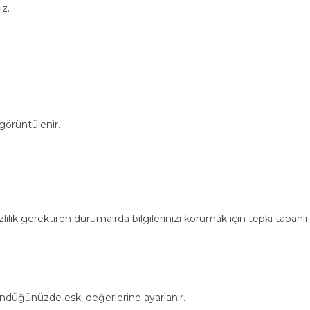
iz.
 görüntülenir.
zlilik gerektiren durumalrda bilgilerinizi korumak için tepki tabanlı
döndüğünüzde eski değerlerine ayarlanır.