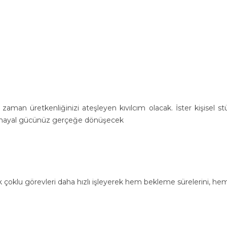
aman üretkenliğinizi ateşleyen kıvılcım olacak. İster kişisel stüdy
niz ve hayal gücünüz gerçeğe dönüşecek
k çoklu görevleri daha hızlı işleyerek hem bekleme sürelerini, hem 