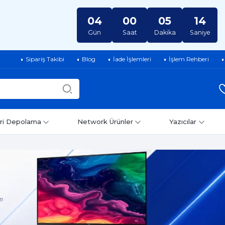
04
00
05
13
Gün
Saat
Dakika
Saniye
Sipariş Takibi
Blog
İade İşlemleri
İşlem Rehberi
ri Depolama
Network Ürünler
Yazıcılar