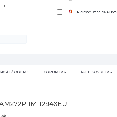
120U
Microsoft Office 2024 Home
AKSİT / ÖDEME
YORUMLAR
İADE KOŞULLARI
M272P 1M-1294XEU
reedos