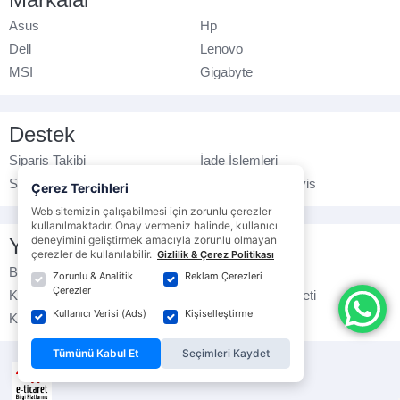
Asus
Hp
Dell
Lenovo
MSI
Gigabyte
Destek
Sipariş Takibi
İade İşlemleri
Sık Sorulan Sorular
Yetkili Teknik Servis
Çerez Tercihleri
Web sitemizin çalışabilmesi için zorunlu çerezler
kullanılmaktadır. Onay vermeniz halinde, kullanıcı
deneyimini geliştirmek amacıyla zorunlu olmayan
Yasal Bilgilendirme
çerezler de kullanılabilir.
Gizlilik & Çerez Politikası
Banka Hesap No
Çerez Politikası
Zorunlu & Analitik
Reklam Çerezleri
Çerezler
Kullanım Koşulları
Ticari Elektronik İleti
Kullanıcı Verisi (Ads)
Kişiselleştirme
K.V.K.K. Politikası
Veri Gizliliği
Tümünü Kabul Et
Seçimleri Kaydet