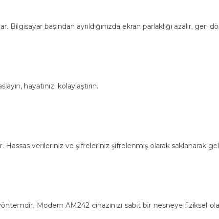
. Bilgisayar başından ayrıldığınızda ekran parlaklığı azalır, geri 
ayın, hayatınızı kolaylaştırın.
 Hassas verileriniz ve şifreleriniz şifrelenmiş olarak saklanarak ge
bir yöntemdir. Modern AM242 cihazınızı sabit bir nesneye fiziksel o