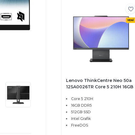
YENİ
Lenovo ThinkCentre Neo 50a
12SA0026TR Core 5 210H 16GB
512GB SSD 27 FHD FreeDOS
Core 5 210H
16GB DDR5
512GB SSD
Intel Grafik
FreeDOS