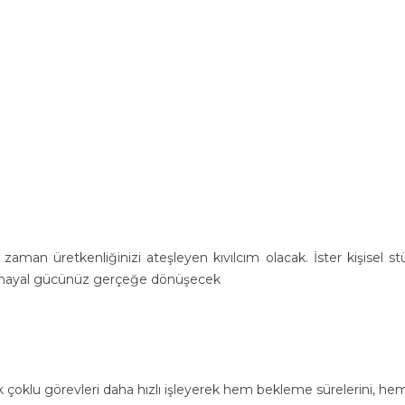
aman üretkenliğinizi ateşleyen kıvılcım olacak. İster kişisel stüdy
niz ve hayal gücünüz gerçeğe dönüşecek
k çoklu görevleri daha hızlı işleyerek hem bekleme sürelerini, hem 