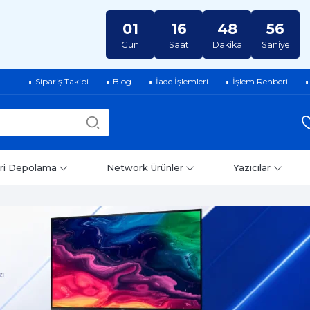
01
16
48
55
Gün
Saat
Dakika
Saniye
Sipariş Takibi
Blog
İade İşlemleri
İşlem Rehberi
ri Depolama
Network Ürünler
Yazıcılar