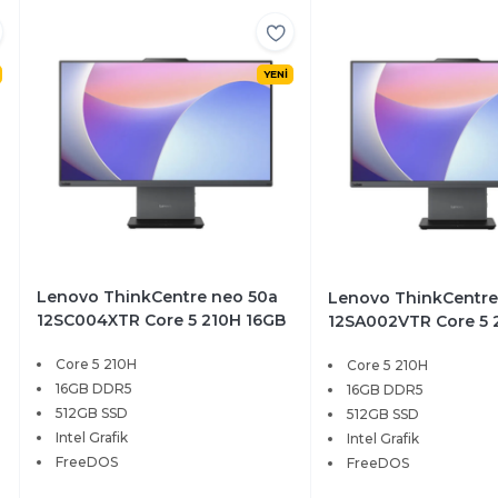
YENİ
Lenovo ThinkCentre neo 50a
Lenovo ThinkCentre
12SC004XTR Core 5 210H 16GB
12SA002VTR Core 5 
512GB SSD 23.8 FHD Touch
512GB SSD 27 FHD T
Core 5 210H
Core 5 210H
FreeDOS
FreeDOS
16GB DDR5
16GB DDR5
512GB SSD
512GB SSD
Intel Grafik
Intel Grafik
FreeDOS
FreeDOS