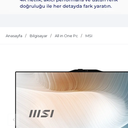
Dell Plus S2725QS
Anasayfa
Bilgisayar
All in One Pc
MSI