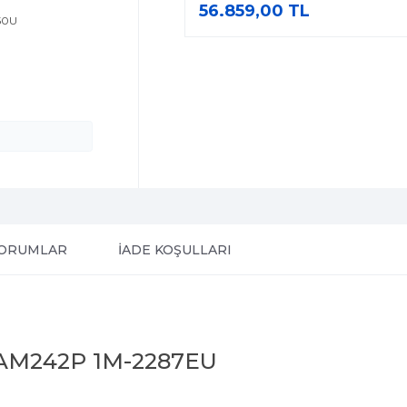
56.859,00 TL
150U
ORUMLAR
İADE KOŞULLARI
M242P 1M-2287EU