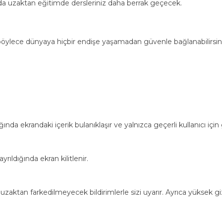
da uzaktan eğitimde dersleriniz daha berrak geçecek.
, böylece dünyaya hiçbir endişe yaşamadan güvenle bağlanabilirsin
ğında ekrandaki içerik bulanıklaşır ve yalnızca geçerli kullanıcı için
yrıldığında ekran kilitlenir.
a uzaktan farkedilmeyecek bildirimlerle sizi uyarır. Ayrıca yüksek gi