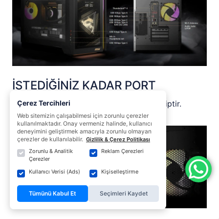
İSTEDİĞİNİZ KADAR PORT
Çerez Tercihleri
MEG VISION X AI birçok G/Ç portuna sahiptir.
Web sitemizin çalışabilmesi için zorunlu çerezler
kullanılmaktadır. Onay vermeniz halinde, kullanıcı
deneyimini geliştirmek amacıyla zorunlu olmayan
çerezler de kullanılabilir.
Gizlilik & Çerez Politikası
Zorunlu & Analitik
Reklam Çerezleri
Çerezler
Kullanıcı Verisi (Ads)
Kişiselleştirme
Tümünü Kabul Et
Seçimleri Kaydet