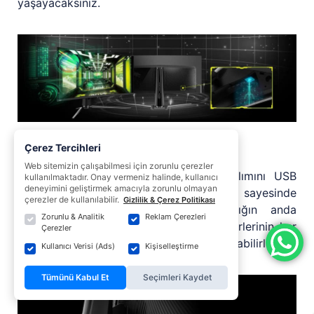
yaşayacaksınız.
Firmware güncellemeleri
Çerez Tercihleri
Web sitemizin çalışabilmesi için zorunlu çerezler
MAG 341CQP QD-OLED firmware yazılımını USB
kullanılmaktadır. Onay vermeniz halinde, kullanıcı
deneyimini geliştirmek amacıyla zorunlu olmayan
üzerinden güncelleyebilirsiniz. Bu özellik sayesinde
çerezler de kullanılabilir.
Gizlilik & Çerez Politikası
kullanıcılar MSI tarafından yayınlandığın anda
Zorunlu & Analitik
Reklam Çerezleri
yazılımı kendileri yükseltebilir ve monitörlerinin her
Çerezler
zaman en iyi şekilde çalıştığından emin olabilirler.
Kullanıcı Verisi (Ads)
Kişiselleştirme
Tümünü Kabul Et
Seçimleri Kaydet