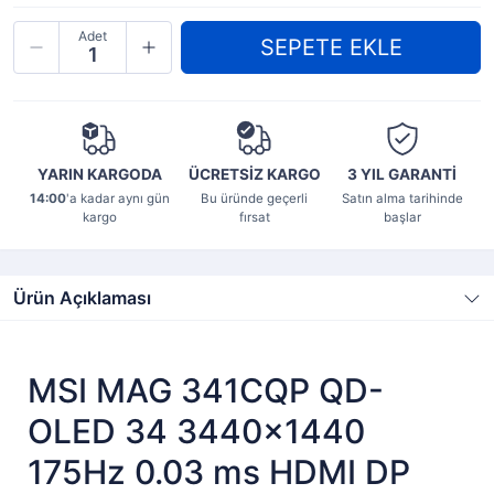
Adet
YARIN KARGODA
ÜCRETSİZ KARGO
3 YIL
GARANTİ
14:00
'a kadar aynı gün
Bu üründe geçerli
Satın alma tarihinde
kargo
fırsat
başlar
Ürün Açıklaması
MSI MAG 341CQP QD-
OLED 34 3440x1440
175Hz 0.03 ms HDMI DP