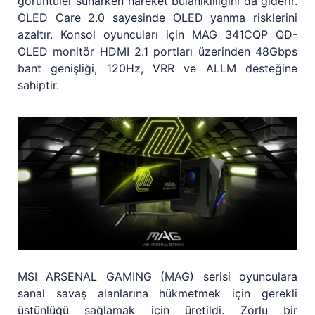
görüntüler sunarken hareket bulanıklılığını da giderir.
OLED Care 2.0 sayesinde OLED yanma risklerini
azaltır. Konsol oyuncuları için MAG 341CQP QD-
OLED monitör HDMI 2.1 portları üzerinden 48Gbps
bant genişliği, 120Hz, VRR ve ALLM desteğine
sahiptir.
MSI ARSENAL GAMING (MAG) serisi oyunculara
sanal savaş alanlarına hükmetmek için gerekli
üstünlüğü sağlamak için üretildi. Zorlu bir