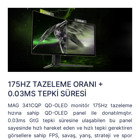
175HZ TAZELEME ORANI +
0.03MS TEPKİ SÜRESİ
MAG 341CQP QD-OLED monitör 175Hz tazeleme
hızına sahip QD-OLED panel ile donatılmıştır.
0.03ms GtG tepki süresine ulaşabilen bu panel
sayesinde hızlı hareket eden ve hızlı tepki gerektiren
görsellere sahip FPS, savaş, yarış, strateji ve spor