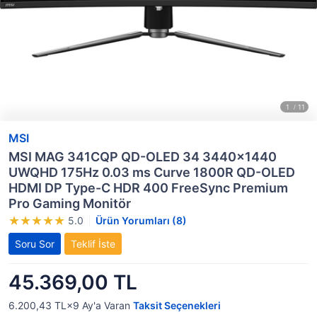
MSI
MSI MAG 341CQP QD-OLED 34 3440x1440
UWQHD 175Hz 0.03 ms Curve 1800R QD-OLED
HDMI DP Type-C HDR 400 FreeSync Premium
Pro Gaming Monitör
5.0
Ürün Yorumları (8)
Soru Sor
Teklif İste
45.369,00 TL
6.200,43 TL×9
Ay'a Varan
Taksit Seçenekleri