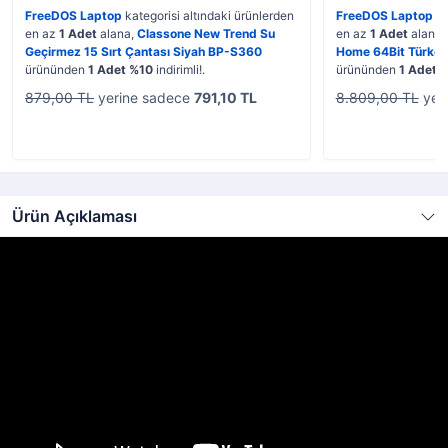
FreeDOS Laptop
kategorisi altındaki ürünlerden
FreeDOS Laptop
ka
en az
1 Adet
alana,
Classone New Trend Su
en az
1 Adet
alana,
Geçirmez 15 Sırt Çantası Siyah BP-S360
Home 64Bit Türk
ürününden
1 Adet %10
indirimli!.
ürününden
1 Adet 
879,00 TL
yerine sadece
791,10 TL
8.809,00 TL
yer
Ürün Açıklaması