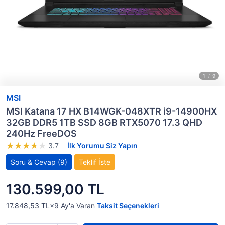
MSI
MSI Katana 17 HX B14WGK-048XTR i9-14900HX
32GB DDR5 1TB SSD 8GB RTX5070 17.3 QHD
240Hz FreeDOS
3.7
İlk Yorumu Siz Yapın
Soru & Cevap
(9)
Teklif İste
130.599,00 TL
17.848,53 TL×9
Ay'a Varan
Taksit Seçenekleri