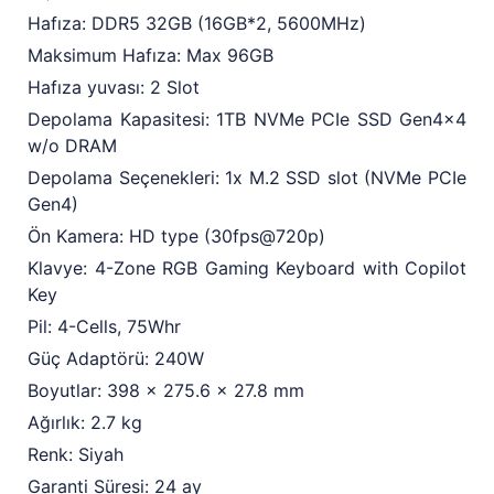
Hafıza: DDR5 32GB (16GB*2, 5600MHz)
Maksimum Hafıza: Max 96GB
Hafıza yuvası: 2 Slot
Depolama Kapasitesi: 1TB NVMe PCIe SSD Gen4x4
w/o DRAM
Depolama Seçenekleri: 1x M.2 SSD slot (NVMe PCIe
Gen4)
Ön Kamera: HD type (30fps@720p)
Klavye: 4-Zone RGB Gaming Keyboard with Copilot
Key
Pil: 4-Cells, 75Whr
Güç Adaptörü: 240W
Boyutlar: 398 x 275.6 x 27.8 mm
Ağırlık: 2.7 kg
Renk: Siyah
Garanti Süresi: 24 ay