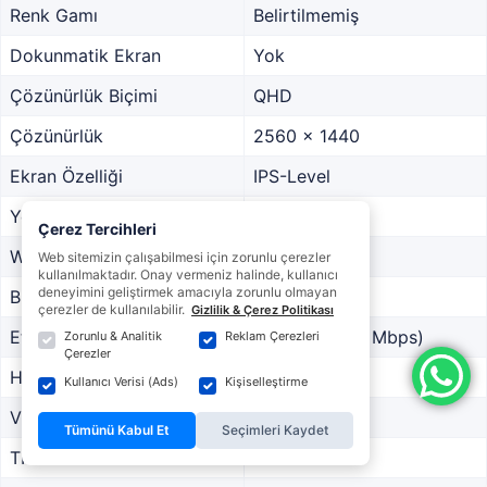
Renk Gamı
Belirtilmemiş
Dokunmatik Ekran
Yok
Çözünürlük Biçimi
QHD
Çözünürlük
2560 x 1440
Ekran Özelliği
IPS-Level
Yenileme Hızı
240 Hz
Çerez Tercihleri
Wi-Fi
WiFi 6E
Web sitemizin çalışabilmesi için zorunlu çerezler
kullanılmaktadır. Onay vermeniz halinde, kullanıcı
deneyimini geliştirmek amacıyla zorunlu olmayan
Bluetooth
Versiyon 5.3
çerezler de kullanılabilir.
Gizlilik & Çerez Politikası
Ethernet
Gigabit (1000 Mbps)
Zorunlu & Analitik
Reklam Çerezleri
Çerezler
Hdmı
Versiyon 2.1
Kullanıcı Verisi (Ads)
Kişiselleştirme
Video Portu
Var
Tümünü Kabul Et
Seçimleri Kaydet
TPM
Var