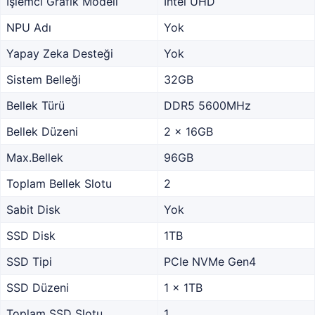
İşlemci Grafik Modeli
Intel UHD
NPU Adı
Yok
Yapay Zeka Desteği
Yok
Sistem Belleği
32GB
Bellek Türü
DDR5 5600MHz
Bellek Düzeni
2 x 16GB
Max.Bellek
96GB
Toplam Bellek Slotu
2
Sabit Disk
Yok
SSD Disk
1TB
SSD Tipi
PCIe NVMe Gen4
SSD Düzeni
1 x 1TB
Toplam SSD Slotu
1