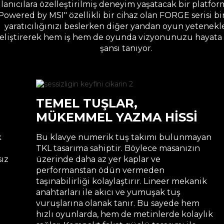
lanıcılara özelleştirilmiş deneyim yaşatacak bir platfo
Powered by MSI" özellikli bir cihaz olan FORGE serisi b
yaratıcılığınızı beslerken diğer yandan oyun yetenekle
eliştirerek hem iş hem de oyunda vizyonunuzu hayata
şansı tanıyor.
TEMEL TUŞLAR,
MÜKEMMEL YAZMA HİSSİ
k
Bu klavye numerik tuş takımı bulunmayan
TKL tasarıma sahiptir. Böylece masanızın
sız
üzerinde daha az yer kaplar ve
performanstan ödün vermeden
.
taşınabilirliği kolaylaştırır. Lineer mekanik
anahtarları ile akıcı ve yumuşak tuş
vuruşlarına olanak tanır. Bu sayede hem
hızlı oyunlarda, hem de metinlerde kolaylık