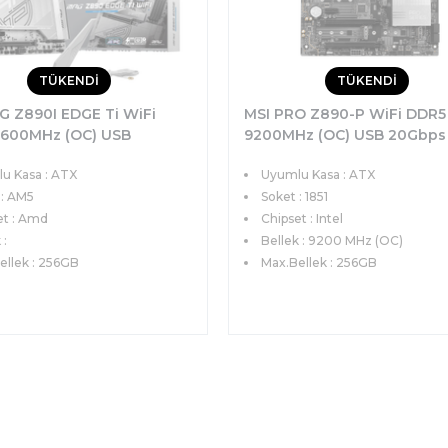
TÜKENDİ
TÜKENDİ
G Z890I EDGE Ti WiFi
MSI PRO Z890-P WiFi DDR5
600MHz (OC) USB
9200MHz (OC) USB 20Gbps
 4xM.2 Thunderbolt 4
4xM.2 Thunderbolt4 HDMI 
u Kasa : ATX
Uyumlu Kasa : ATX
xDP 5G LAN WiFi 7 mini
5G LAN WiFi 7 ATX Soket 18
et 1851
 : AM5
Soket : 1851
et : Amd
Chipset : Intel
 :
Bellek : 9200 MHz (OC)
ellek : 256GB
Max.Bellek : 256GB