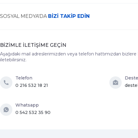
SOSYAL MEDYA'DA
BİZİ TAKİP EDİN
BİZİMLE İLETİŞİME GEÇİN
Aşağıdaki mail adreslerimizden veya telefon hattımızdan bizlere hız
iletebilirsiniz.
Telefon
Dest
0 216 532 18 21
deste
Whatsapp
0 542 532 35 90