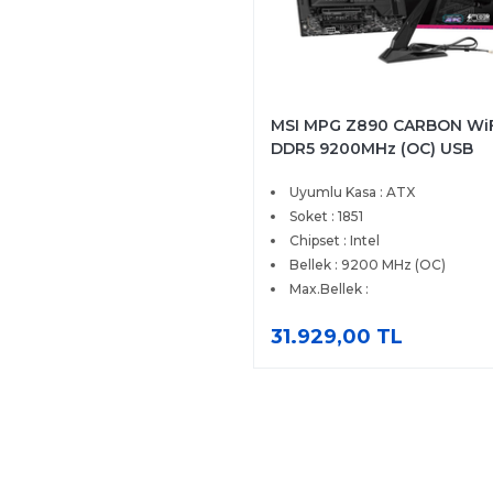
MSI MPG Z890 CARBON Wi
DDR5 9200MHz (OC) USB
20Gbps 5xM.2 Thunderbolt
Uyumlu Kasa : ATX
HDMI DP 1x5G 1x 2.5 LAN Wi
ATX Soket 1851
Soket : 1851
Chipset : Intel
Bellek : 9200 MHz (OC)
Max.Bellek :
31.929,00 TL