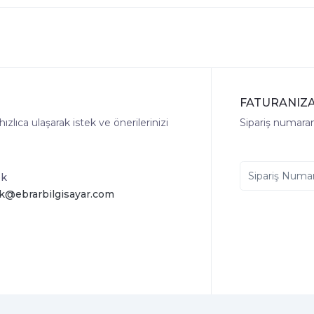
FATURANIZA
lıca ulaşarak istek ve önerilerinizi
Sipariş numaranı
ek
k@ebrarbilgisayar.com