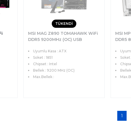
TÜKENDİ
Fi
MSI MAG Z890 TOMAHAWK WiFi
MSI MP
DDR5 9200MHz (OC) USB
DDR5 8
 4
20Gbps 4xM.2 Thunderbolt 4
20Gbps
Uyumlu Kasa : ATX
Uyuml
Fi 7
HDMI DP 5G LAN WiFi 7 ATX
HDMI 2
Soket 1851
Soket : 1851
ITX Sok
Soket
Chipset : Intel
Chips
Bellek : 9200 MHz (OC)
Bellek
Max.Bellek :
Max.B
1