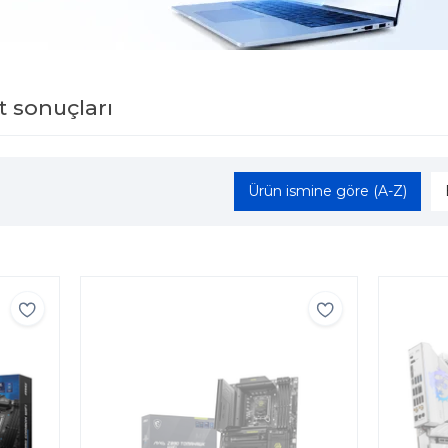
t sonuçları
Ürün ismine göre (A-Z)