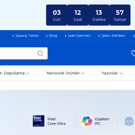
03
12
13
56
Gün
Saat
Dakika
Saniye
Sipariş Takibi
Blog
İade İşlemleri
İşlem Rehberi
ri Depolama
Network Ürünler
Yazıcılar