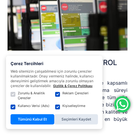
7/ 24 Çalışır - KALİTE KONTROL
Çerez Tercihleri
TESTLERİ
Web sitemizin çalışabilmesi için zorunlu çerezler
kullanılmaktadır. Onay vermeniz halinde, kullanıcı
deneyimini geliştirmek amacıyla zorunlu olmayan
Kaliteye olan sarsılmaz bağlılığımız ile kapsamlı
çerezler de kullanılabilir.
Gizlilik & Çerez Politikası
testler sayesinde hatalar arası ortalama süreyi
Zorunlu & Analitik
Reklam Çerezleri
(MTBF) 246 bin saate çıkardık. Böylece tüm gün
Çerezler
güvenle ve kesintisiz çalışabilirsiniz. Kalite bizim için
Kullanıcı Verisi (Ads)
Kişiselleştirme
yalnızca bir kelime değil, kullanıcıya üstün kaliteli ve
zahmetsiz bir deneyim yaşatmak için en büyük
Tümünü Kabul Et
Seçimleri Kaydet
önceliklerimizden biri.