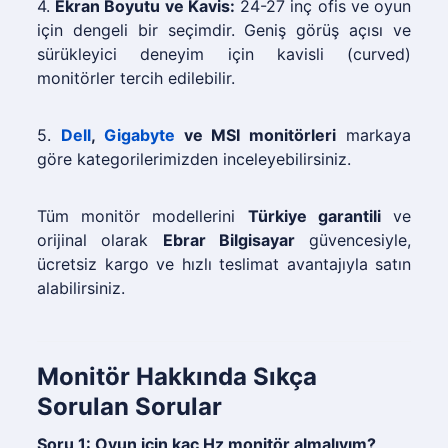
4.
Ekran Boyutu ve Kavis:
24-27 inç ofis ve oyun
için dengeli bir seçimdir. Geniş görüş açısı ve
sürükleyici deneyim için kavisli (curved)
monitörler tercih edilebilir.
5.
Dell
,
Gigabyte
ve MSI monitörleri
markaya
göre kategorilerimizden inceleyebilirsiniz.
Tüm monitör modellerini
Türkiye garantili
ve
orijinal olarak
Ebrar Bilgisayar
güvencesiyle,
ücretsiz kargo ve hızlı teslimat avantajıyla satın
alabilirsiniz.
Monitör Hakkında Sıkça
Sorulan Sorular
Soru 1: Oyun için kaç Hz monitör almalıyım?