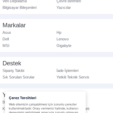
Veri Depolama
Çevre Birimleri
Bilgisayar Bileşenleri
Yazıcılar
Markalar
Asus
Hp
Dell
Lenovo
MSI
Gigabyte
Destek
Sipariş Takibi
İade İşlemleri
Sık Sorulan Sorular
Yetkili Teknik Servis
Yasal Bilgilendirme
Çerez Tercihleri
Banka Hesap No
Çerez Politikası
Web sitemizin çalışabilmesi için zorunlu çerezler
Kullanım Koşulları
kullanılmaktadır. Onay vermeniz halinde, kullanıcı
Ticari Elektronik İleti
deneyimini geliştirmek amacıyla zorunlu olmayan