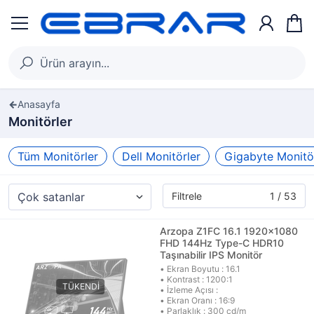
Anasayfa
Monitörler
Tüm Monitörler
Dell Monitörler
Gigabyte Monitö
Filtrele
1 / 53
Arzopa Z1FC 16.1 1920x1080
FHD 144Hz Type-C HDR10
Taşınabilir IPS Monitör
• Ekran Boyutu : 16.1
• Kontrast : 1200:1
• İzleme Açısı :
• Ekran Oranı : 16:9
• Parlaklık : 300 cd/m