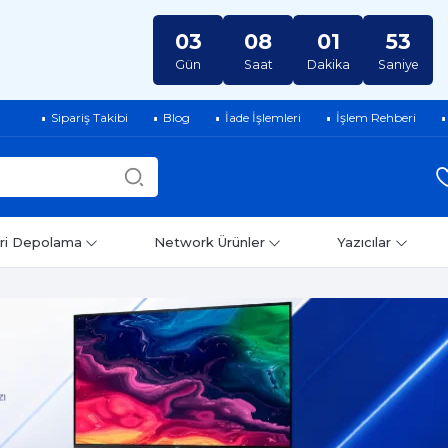
03
08
01
52
Gün
Saat
Dakika
Saniye
Sipariş Takibi
Blog
İade İşlemleri
İşlem Rehberi
ri Depolama
Network Ürünler
Yazıcılar