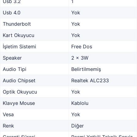
Usb 3.2
1
Usb 4.0
Yok
Thunderbolt
Yok
Kart Okuyucu
Yok
İşletim Sistemi
Free Dos
Speaker
2 x 3W
Audio Tipi
Belirtilmemiş
Audio Chipset
Realtek ALC233
Optik Okuyucu
Yok
Klavye Mouse
Kablolu
Vesa
Yok
Renk
Diğer
Garanti Süresi
Resmi Yetkili Teknik Servis