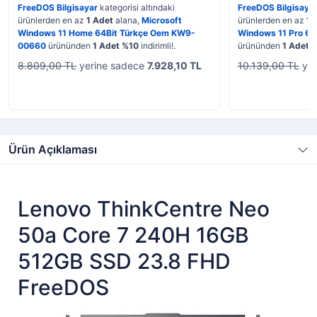
FreeDOS Bilgisayar
kategorisi altındaki
FreeDOS Bilgisaya
ürünlerden en az
1 Adet
alana,
Microsoft
ürünlerden en az
1 
Windows 11 Home 64Bit Türkçe Oem KW9-
Windows 11 Pro 6
00660
ürününden
1 Adet %10
indirimli!.
ürününden
1 Adet 
8.809,00 TL
yerine sadece
7.928,10 TL
10.139,00 TL
yer
Ürün Açıklaması
Lenovo ThinkCentre Neo
50a Core 7 240H 16GB
512GB SSD 23.8 FHD
FreeDOS