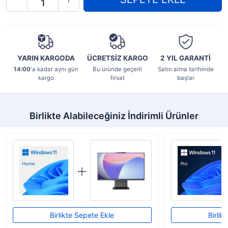
YARIN KARGODA
ÜCRETSİZ KARGO
2 YIL
GARANTİ
14:00
'a kadar aynı gün
Bu üründe geçerli
Satın alma tarihinde
kargo
fırsat
başlar
Birlikte Alabileceğiniz İndirimli Ürünler
Birlikte Sepete Ekle
Birlik