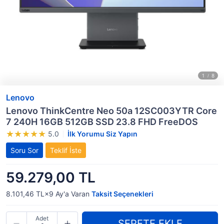
Lenovo
Lenovo ThinkCentre Neo 50a 12SC003YTR Core
7 240H 16GB 512GB SSD 23.8 FHD FreeDOS
5.0
İlk Yorumu Siz Yapın
Soru Sor
Teklif İste
59.279,00 TL
8.101,46 TL×9
Ay'a Varan
Taksit Seçenekleri
Adet