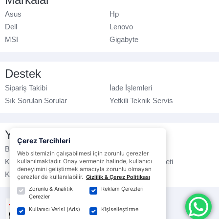
Asus
Hp
Dell
Lenovo
MSI
Gigabyte
Destek
Sipariş Takibi
İade İşlemleri
Sık Sorulan Sorular
Yetkili Teknik Servis
Yasal Bilgilendirme
Çerez Tercihleri
Banka Hesap No
Çerez Politikası
Web sitemizin çalışabilmesi için zorunlu çerezler
kullanılmaktadır. Onay vermeniz halinde, kullanıcı
Kullanım Koşulları
Ticari Elektronik İleti
deneyimini geliştirmek amacıyla zorunlu olmayan
K.V.K.K. Politikası
Veri Gizliliği
çerezler de kullanılabilir.
Gizlilik & Çerez Politikası
Zorunlu & Analitik
Reklam Çerezleri
Çerezler
Kullanıcı Verisi (Ads)
Kişiselleştirme