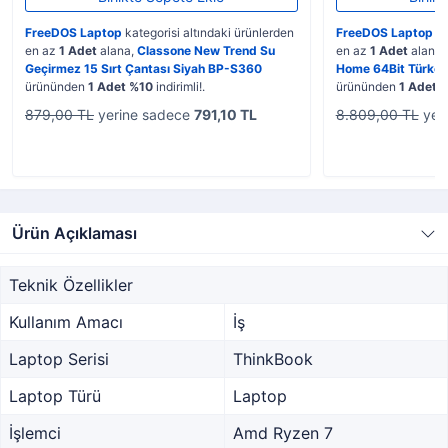
FreeDOS Laptop
kategorisi altındaki ürünlerden
FreeDOS Laptop
ka
en az
1 Adet
alana,
Classone New Trend Su
en az
1 Adet
alana,
Geçirmez 15 Sırt Çantası Siyah BP-S360
Home 64Bit Türk
ürününden
1 Adet %10
indirimli!.
ürününden
1 Adet 
879,00 TL
yerine sadece
791,10 TL
8.809,00 TL
yer
Ürün Açıklaması
Teknik Özellikler
Kullanım Amacı
İş
Laptop Serisi
ThinkBook
Laptop Türü
Laptop
İşlemci
Amd Ryzen 7