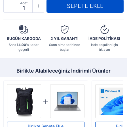
Adet
BUGÜN KARGODA
2 YIL
GARANTİ
İADE POLİTİKASI
Saat
14:00
'a kadar
Satın alma tarihinde
İade koşulları için
geçerli
başlar
tıklayın
Birlikte Alabileceğiniz İndirimli Ürünler
Birlikte Sepete Ekle
Birlik