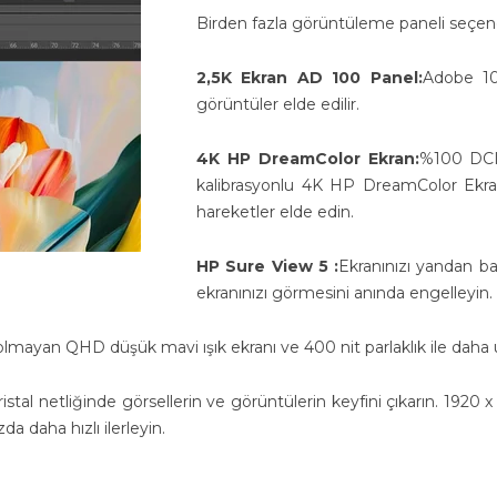
Birden fazla görüntüleme paneli seçeneği
2,5K Ekran AD 100 Panel:
Adobe 10
görüntüler elde edilir.
4K HP DreamColor Ekran:
%100 DCI-
kalibrasyonlu 4K HP DreamColor Ekran 
hareketler elde edin.
HP Sure View 5 :
Ekranınızı yandan b
ekranınızı görmesini anında engelleyin.
lmayan QHD düşük mavi ışık ekranı ve 400 nit parlaklık ile daha u
 kristal netliğinde görsellerin ve görüntülerin keyfini çıkarın. 192
a daha hızlı ilerleyin.