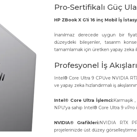
Pro-Sertifikalı Güç Ula
HP ZBook X G1i 16 inç Mobil İş İstas
İnanılmaz derecede uygun bir fiyata
düzeydeki bileşenler, tasarım kon
tamamlamak için üretken yapay zeka il
Profesyonel İş Akışla
Intel® Core Ultra 9 CPUve NVIDIA RTX 
ve yapay zeka hızlandırmalı iş akışlarını
Intel® Core Ultra İşlemci:
Karmaşık ,
NPU'ya sahip Intel® Core Ultra 9 vPro iş
NVIDIA® Grafikleri:
NVIDIA RTX PRO
projelerinizde üst düzey görselleştirme