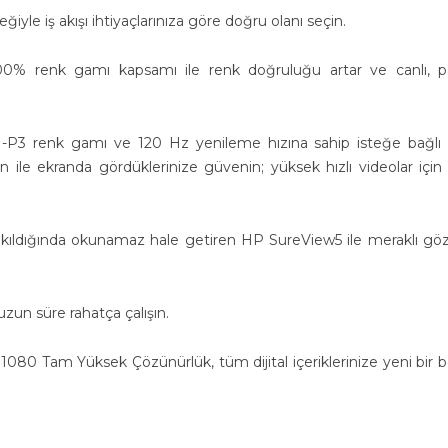
yle iş akışı ihtiyaçlarınıza göre doğru olanı seçin.
0% renk gamı kapsamı ile renk doğruluğu artar ve canlı, pa
P3 renk gamı ve 120 Hz yenileme hızına sahip isteğe bağlı
ile ekranda gördüklerinize güvenin; yüksek hızlı videolar için 
akıldığında okunamaz hale getiren HP SureView5 ile meraklı göz
zun süre rahatça çalışın.
0 x 1080 Tam Yüksek Çözünürlük, tüm dijital içeriklerinize yeni bir 