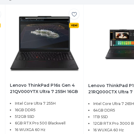
YENİ
Lenovo ThinkPad P16s Gen 4
Lenovo ThinkPad P1
21QV000YTX Ultra 7 255H 16GB
21RQ000CTX Ultra 7
512GB SSD 6GB RTX Pro 500
64GB 1TB SSD 12GB 
Intel Core Ultra 7 255H
Intel Core Ultra 7 265
Blackwell 16 WUXGA Windows
3000 Blackwell 16 
11 Pro
16GB DDR5
Windows 11 Pro
64GB DDR5
512GB SSD
1TB SSD
6GB RTX Pro 500 Blackwell
12GB RTX Pro 3000 B
16 WUXGA 60 Hz
16 WUXGA 60 Hz