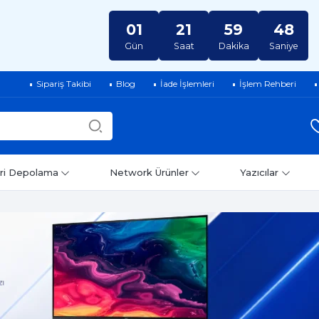
01
21
59
47
Gün
Saat
Dakika
Saniye
Sipariş Takibi
Blog
İade İşlemleri
İşlem Rehberi
ri Depolama
Network Ürünler
Yazıcılar