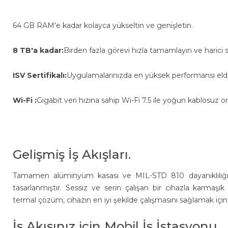
64 GB RAM'e kadar kolayca yükseltin ve genişletin.
8 TB'a kadar:
Birden fazla görevi hızla tamamlayın ve harici 
ISV Sertifikalı:
Uygulamalarınızda en yüksek performansı elde et
Wi-Fi :
Gigabit veri hızına sahip Wi-Fi 7.5 ile yoğun kablosuz or
Gelişmiş İş Akışları.
Tamamen alüminyum kasası ve MIL-STD 810 dayanıklılığıy
tasarlanmıştır. Sessiz ve serin çalışan bir cihazla karmaşık
termal çözüm, cihazın en iyi şekilde çalışmasını sağlamak içi
İş Akışınız için Mobil İş İstasyonu