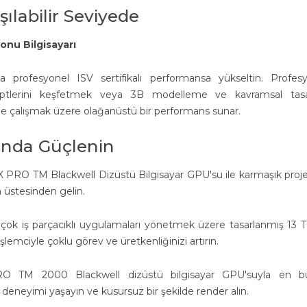
şılabilir Seviyede
yonu Bilgisayarı
 profesyonel ISV sertifikalı performansa yükseltin. Profes
septlerini keşfetmek veya 3B modelleme ve kavramsal tasa
e çalışmak üzere olağanüstü bir performans sunar.
rında Güçlenin
PRO TM Blackwell Dizüstü Bilgisayar GPU'su ile karmaşık proje
n üstesinden gelin.
 çok iş parçacıklı uygulamaları yönetmek üzere tasarlanmış 13
lemciyle çoklu görev ve üretkenliğinizi artırın.
 TM 2000 Blackwell dizüstü bilgisayar GPU'suyla en b
 deneyimi yaşayın ve kusursuz bir şekilde render alın.