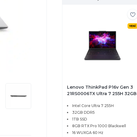
YENİ
Lenovo ThinkPad P16v Gen 3
21RS0006TX Ultra 7 255H 32GB
1TB SSD 8GB RTX Pro 1000
Intel Core Ultra 7 255H
Blackwell 16 WUXGA Windows
11 Pro
32GB DDR5
1TB SSD
8GB RTX Pro 1000 Blackwell
16 WUXGA 60 Hz