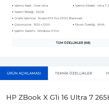
İşlemci Nesli : Core Ultra
İşlemci Modeli : Ultra 7 
Sistem Belleği : 32GB
Grafik İşlemcisi : Nvidia RTX Pro 2000 Blackwell
Çözünürlük : 1920 x 1200
Ekran Özelliği : WVA
İşletim Sistemi : Windows 11 Pro
TÜM ÖZELLİKLER (68)
ÜRÜN AÇIKLAMASI
TEKNİK ÖZELLİKLER
Y
HP ZBook X G1i 16 Ultra 7 2