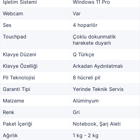
İşletim Sistemi
Windows 11 Pro
Webcam
Var
Ses
4 hoparlör
Touchpad
Çoklu dokunmatik
harekete duyarlı
Klavye Düzeni
Q Türkçe
Klavye Özelliği
Arkadan Aydınlatmalı
Pil Teknolojisi
8 hücreli pil
Garanti Tipi
Yerinde Teknik Servis
Malzeme
Alüminyum
Renk
Gri
Paket İçeriği
Notebook, Şarj Aleti
Ağırlık
1 kg - 2 kg