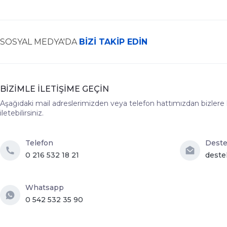
SOSYAL MEDYA'DA
BİZİ TAKİP EDİN
BİZİMLE İLETİŞİME GEÇİN
Aşağıdaki mail adreslerimizden veya telefon hattımızdan bizlere hız
iletebilirsiniz.
Telefon
Dest
0 216 532 18 21
deste
Whatsapp
0 542 532 35 90