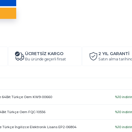
ÜCRETSİZ KARGO
2 YIL
GARANTİ
Bu üründe geçerli fırsat
Satın alma tarihin
e 64Bit Türkçe Oem KW9-00660
%10 indiri
64Bit Türkçe Oem FQC-10556
%10 indiri
 Türkçe İngilizce Elektronik Lisans EP2-06804
%10 indiri