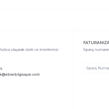
FATURANIZA
lıca ulaşarak istek ve önerilerinizi
Sipariş numaranı
ek
k@ebrarbilgisayar.com