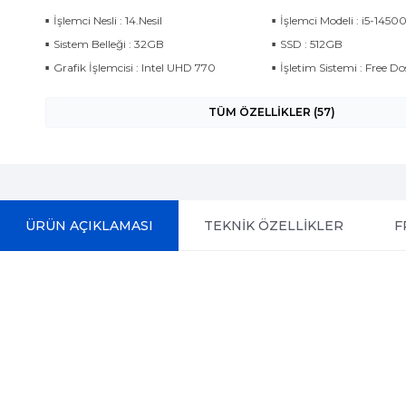
İşlemci Nesli : 14.Nesil
İşlemci Modeli : i5-1450
Sistem Belleği : 32GB
SSD : 512GB
Grafik İşlemcisi : Intel UHD 770
İşletim Sistemi : Free Do
TÜM ÖZELLİKLER (57)
ÜRÜN AÇIKLAMASI
TEKNİK ÖZELLİKLER
F