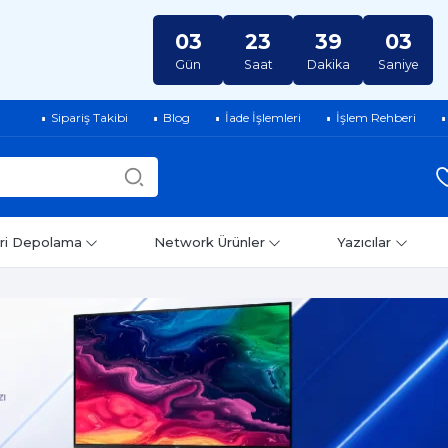
03
23
39
03
Gün
Saat
Dakika
Saniye
Sipariş Takibi
Blog
İade İşlemleri
İşlem Rehberi
ri Depolama
Network Ürünler
Yazıcılar