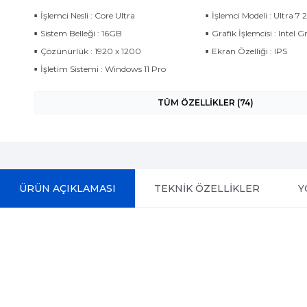
İşlemci Nesli : Core Ultra
İşlemci Modeli : Ultra 7 
Sistem Belleği : 16GB
Grafik İşlemcisi : Intel G
Çözünürlük : 1920 x 1200
Ekran Özelliği : IPS
İşletim Sistemi : Windows 11 Pro
TÜM ÖZELLİKLER (74)
ÜRÜN AÇIKLAMASI
TEKNİK ÖZELLİKLER
Y