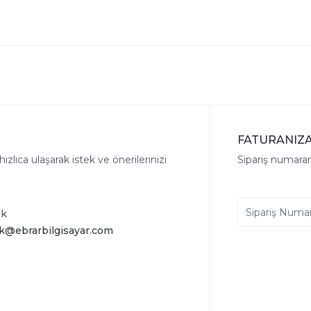
FATURANIZA
lıca ulaşarak istek ve önerilerinizi
Sipariş numaranı
ek
k@ebrarbilgisayar.com