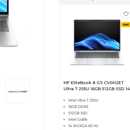
YENİ
HP EliteBook 8 G1i CV0H2ET
Ultra 7 255U 16GB 512GB SSD 14
WUXGA IPS Windows 11 Pro
Intel Ultra 7 255U
16GB DDR5
512GB SSD
Intel Grafik
14 WUXGA 60 Hz