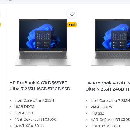
YENİ
HP ProBook 4 G1i D36SYET
HP ProBook 4 G1i 
Ultra 7 255H 16GB 512GB SSD
Ultra 7 255H 24GB 1
4GB RTX3050 14 WUXGA
RTX3050 14 WUXGA
Intel Core Ultra 7 255H
Intel Core Ultra 7 255
Windows 11 Pro
16GB DDR5
24GB DDR5
512GB SSD
1TB SSD
4GB GeForce RTX3050
4GB GeForce RTX30
14 WUXGA 60 Hz
14 WUXGA 60 Hz