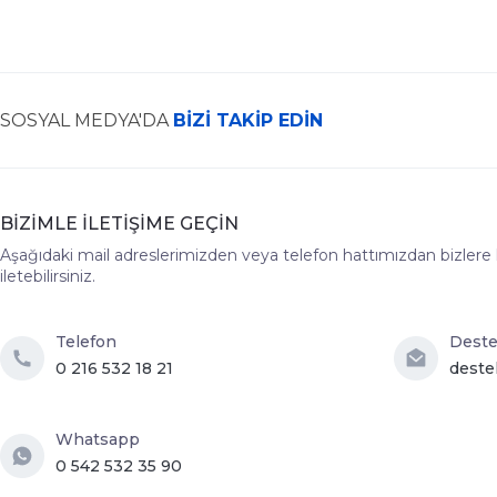
SOSYAL MEDYA'DA
BİZİ TAKİP EDİN
BİZİMLE İLETİŞİME GEÇİN
Aşağıdaki mail adreslerimizden veya telefon hattımızdan bizlere hız
iletebilirsiniz.
Telefon
Dest
0 216 532 18 21
deste
Whatsapp
0 542 532 35 90