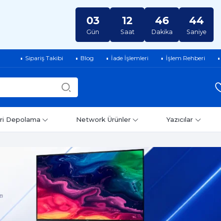
03
12
46
43
Gün
Saat
Dakika
Saniye
Sipariş Takibi
Blog
İade İşlemleri
İşlem Rehberi
ri Depolama
Network Ürünler
Yazıcılar