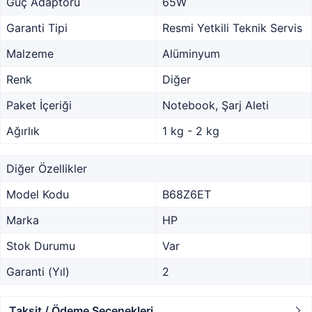
Güç Adaptörü
65W
Garanti Tipi
Resmi Yetkili Teknik Servis
Malzeme
Alüminyum
Renk
Diğer
Paket İçeriği
Notebook, Şarj Aleti
Ağırlık
1 kg - 2 kg
Diğer Özellikler
Model Kodu
B68Z6ET
Marka
HP
Stok Durumu
Var
Garanti (Yıl)
2
Taksit / Ödeme Seçenekleri