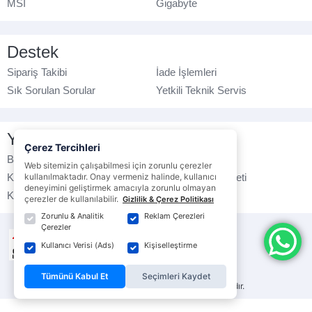
MSI
Gigabyte
Destek
Sipariş Takibi
İade İşlemleri
Sık Sorulan Sorular
Yetkili Teknik Servis
Yasal Bilgilendirme
Çerez Tercihleri
Banka Hesap No
Çerez Politikası
Web sitemizin çalışabilmesi için zorunlu çerezler
Kullanım Koşulları
kullanılmaktadır. Onay vermeniz halinde, kullanıcı
Ticari Elektronik İleti
deneyimini geliştirmek amacıyla zorunlu olmayan
K.V.K.K. Politikası
Veri Gizliliği
çerezler de kullanılabilir.
Gizlilik & Çerez Politikası
Zorunlu & Analitik
Reklam Çerezleri
Çerezler
Kullanıcı Verisi (Ads)
Kişiselleştirme
Tümünü Kabul Et
Seçimleri Kaydet
© ebrarbilgisayar.com
- Tüm hakları saklıdır.