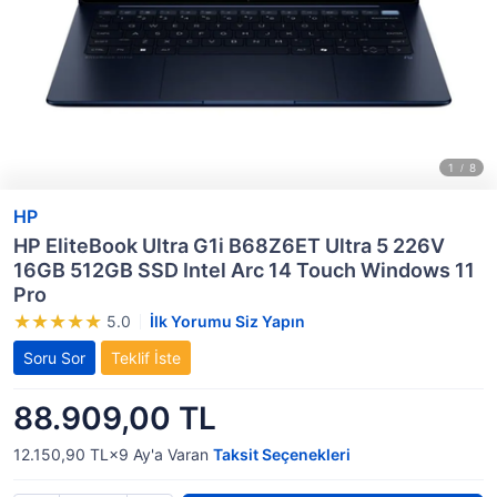
HP
HP EliteBook Ultra G1i B68Z6ET Ultra 5 226V
16GB 512GB SSD Intel Arc 14 Touch Windows 11
Pro
5.0
İlk Yorumu Siz Yapın
Soru Sor
Teklif İste
88.909,00 TL
12.150,90 TL×9
Ay'a Varan
Taksit Seçenekleri