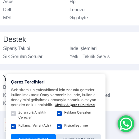
Asus
Hp
Dell
Lenovo
MSI
Gigabyte
Destek
Sipariş Takibi
İade İşlemleri
Sık Sorulan Sorular
Yetkili Teknik Servis
Yasal Bilgilendirme
Çerez Tercihleri
Banka Hesap No
Çerez Politikası
Web sitemizin çalışabilmesi için zorunlu çerezler
Kullanım Koşulları
kullanılmaktadır. Onay vermeniz halinde, kullanıcı
Ticari Elektronik İleti
deneyimini geliştirmek amacıyla zorunlu olmayan
K.V.K.K. Politikası
Veri Gizliliği
çerezler de kullanılabilir.
Gizlilik & Çerez Politikası
Zorunlu & Analitik
Reklam Çerezleri
Çerezler
Kullanıcı Verisi (Ads)
Kişiselleştirme