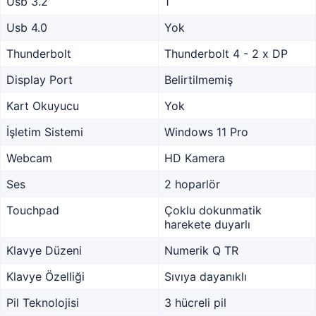
Usb 3.2
1
Usb 4.0
Yok
Thunderbolt
Thunderbolt 4 - 2 x DP
Display Port
Belirtilmemiş
Kart Okuyucu
Yok
İşletim Sistemi
Windows 11 Pro
Webcam
HD Kamera
Ses
2 hoparlör
Touchpad
Çoklu dokunmatik
harekete duyarlı
Klavye Düzeni
Numerik Q TR
Klavye Özelliği
Sıvıya dayanıklı
Pil Teknolojisi
3 hücreli pil