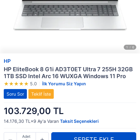
HP
HP EliteBook 8 G1i AD3T0ET Ultra 7 255H 32GB
1TB SSD Intel Arc 16 WUXGA Windows 11 Pro
5.0
İlk Yorumu Siz Yapın
Soru Sor
Teklif İste
103.729,00 TL
14.176,30 TL×9
Ay'a Varan
Taksit Seçenekleri
Adet