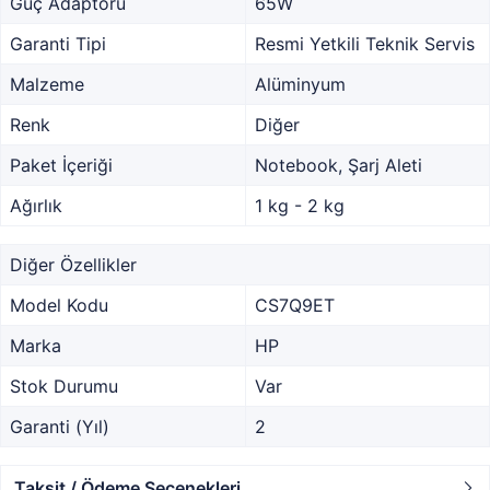
Güç Adaptörü
65W
Garanti Tipi
Resmi Yetkili Teknik Servis
Malzeme
Alüminyum
Renk
Diğer
Paket İçeriği
Notebook, Şarj Aleti
Ağırlık
1 kg - 2 kg
Diğer Özellikler
Model Kodu
CS7Q9ET
Marka
HP
Stok Durumu
Var
Garanti (Yıl)
2
Taksit / Ödeme Seçenekleri