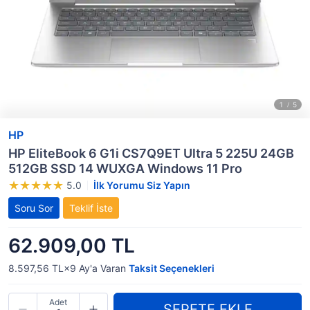
HP
HP EliteBook 6 G1i CS7Q9ET Ultra 5 225U 24GB
512GB SSD 14 WUXGA Windows 11 Pro
5.0
İlk Yorumu Siz Yapın
Soru Sor
Teklif İste
62.909,00 TL
8.597,56 TL×9
Ay'a Varan
Taksit Seçenekleri
Adet