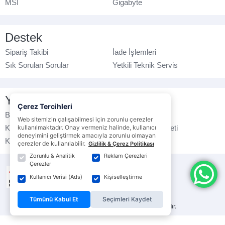
MSI
Gigabyte
Destek
Sipariş Takibi
İade İşlemleri
Sık Sorulan Sorular
Yetkili Teknik Servis
Yasal Bilgilendirme
Çerez Tercihleri
Banka Hesap No
Çerez Politikası
Web sitemizin çalışabilmesi için zorunlu çerezler
kullanılmaktadır. Onay vermeniz halinde, kullanıcı
Kullanım Koşulları
Ticari Elektronik İleti
deneyimini geliştirmek amacıyla zorunlu olmayan
K.V.K.K. Politikası
Veri Gizliliği
çerezler de kullanılabilir.
Gizlilik & Çerez Politikası
Zorunlu & Analitik
Reklam Çerezleri
Çerezler
Kullanıcı Verisi (Ads)
Kişiselleştirme
Tümünü Kabul Et
Seçimleri Kaydet
© ebrarbilgisayar.com
- Tüm hakları saklıdır.