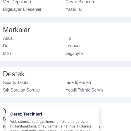
Veri Depolama
Çevre Birimleri
Bilgisayar Bileşenleri
Yazıcılar
Markalar
Asus
Hp
Dell
Lenovo
MSI
Gigabyte
Destek
Sipariş Takibi
İade İşlemleri
Sık Sorulan Sorular
Yetkili Teknik Servis
Yasal Bilgilendirme
Çerez Tercihleri
Banka Hesap No
Çerez Politikası
Web sitemizin çalışabilmesi için zorunlu çerezler
Kullanım Koşulları
kullanılmaktadır. Onay vermeniz halinde, kullanıcı
Ticari Elektronik İleti
deneyimini geliştirmek amacıyla zorunlu olmayan