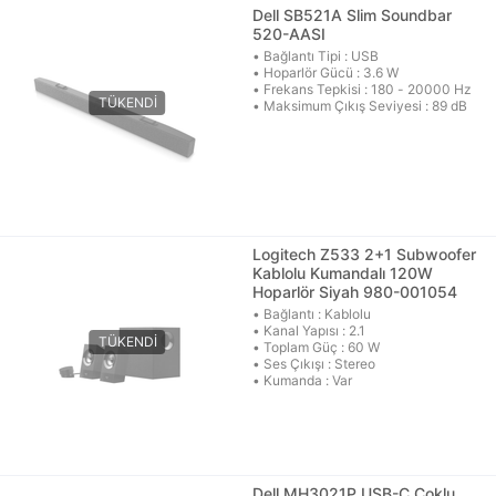
Dell SB521A Slim Soundbar
520-AASI
• Bağlantı Tipi : USB
• Hoparlör Gücü : 3.6 W
• Frekans Tepkisi : 180 - 20000 Hz
• Maksimum Çıkış Seviyesi : 89 dB
Logitech Z533 2+1 Subwoofer
Kablolu Kumandalı 120W
Hoparlör Siyah 980-001054
• Bağlantı : Kablolu
• Kanal Yapısı : 2.1
• Toplam Güç : 60 W
• Ses Çıkışı : Stereo
• Kumanda : Var
Dell MH3021P USB-C Çoklu