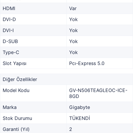
HDMI
Var
DVI-D
Yok
DVI-I
Yok
D-SUB
Yok
Type-C
Yok
Slot Yapısı
Pcı-Express 5.0
Diğer Özellikler
Model Kodu
GV-N506TEAGLEOC-ICE-
8GD
Marka
Gigabyte
Stok Durumu
TÜKENDİ
Garanti (Yıl)
2