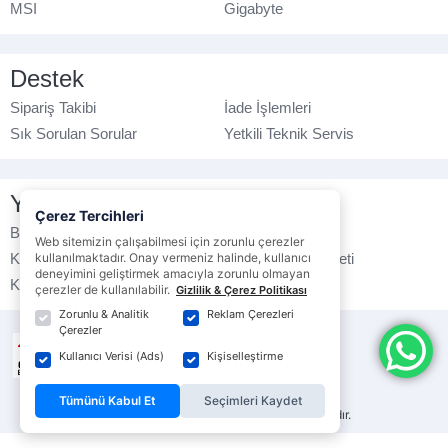
MSI
Gigabyte
Destek
Sipariş Takibi
İade İşlemleri
Sık Sorulan Sorular
Yetkili Teknik Servis
Yasal Bilgilendirme
Çerez Tercihleri
Banka Hesap No
Çerez Politikası
Web sitemizin çalışabilmesi için zorunlu çerezler
Kullanım Koşulları
Ticari Elektronik İleti
kullanılmaktadır. Onay vermeniz halinde, kullanıcı
deneyimini geliştirmek amacıyla zorunlu olmayan
K.V.K.K. Politikası
Veri Gizliliği
çerezler de kullanılabilir.
Gizlilik & Çerez Politikası
Zorunlu & Analitik
Reklam Çerezleri
Çerezler
Kullanıcı Verisi (Ads)
Kişiselleştirme
Tümünü Kabul Et
Seçimleri Kaydet
© ebrarbilgisayar.com
- Tüm hakları saklıdır.