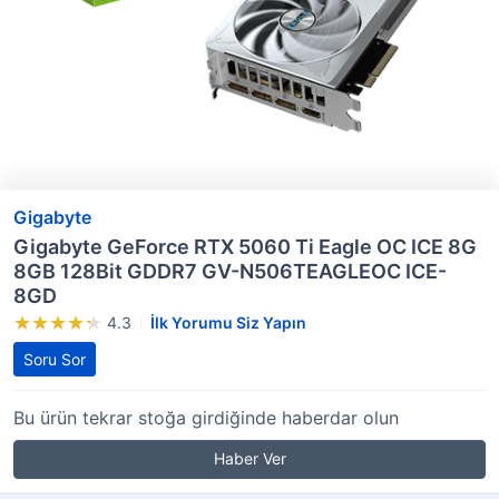
Gigabyte
Gigabyte GeForce RTX 5060 Ti Eagle OC ICE 8G
8GB 128Bit GDDR7 GV-N506TEAGLEOC ICE-
8GD
4.3
İlk Yorumu Siz Yapın
Soru Sor
Bu ürün tekrar stoğa girdiğinde haberdar olun
Haber Ver