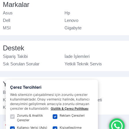
Markalar
Asus
Hp
Dell
Lenovo
MSI
Gigabyte
Destek
Sipariş Takibi
İade İşlemleri
Sık Sorulan Sorular
Yetkili Teknik Servis
Yasal Bilgilendirme
Çerez Tercihleri
Banka Hesap No
Çerez Politikası
Web sitemizin çalışabilmesi için zorunlu çerezler
kullanılmaktadır. Onay vermeniz halinde, kullanıcı
Kullanım Koşulları
Ticari Elektronik İleti
deneyimini geliştirmek amacıyla zorunlu olmayan
K.V.K.K. Politikası
Veri Gizliliği
çerezler de kullanılabilir.
Gizlilik & Çerez Politikası
Zorunlu & Analitik
Reklam Çerezleri
Çerezler
Kullanıcı Verisi (Ads)
Kişiselleştirme