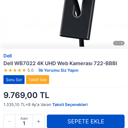
Dell
Dell WB7022 4K UHD Web Kamerası 722-BBBI
5.0
İlk Yorumu Siz Yapın
Soru Sor
Teklif İste
9.769,00 TL
1.335,10 TL×9
Ay'a Varan
Taksit Seçenekleri
Adet