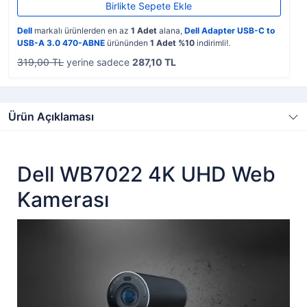
Birlikte Sepete Ekle
Dell
markalı ürünlerden en az
1 Adet
alana,
Dell Adapter USB-C to
USB-A 3.0 470-ABNE
ürününden
1 Adet %10
indirimli!.
319,00 TL
yerine sadece
287,10 TL
Ürün Açıklaması
Dell WB7022 4K UHD Web
Kamerası