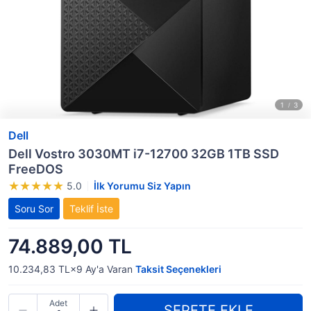
Dell
Dell Vostro 3030MT i7-12700 32GB 1TB SSD
FreeDOS
5.0
İlk Yorumu Siz Yapın
Soru Sor
Teklif İste
74.889,00 TL
10.234,83 TL×9
Ay'a Varan
Taksit Seçenekleri
Adet