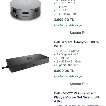
• 1 x USB-C 3.2
• 1 x HDMI
• 1 x VGA
• 1 x DisplayPort
3.999,00 TL
Sepete Ekle
Dell Bağlantı İstasyonu 180W
WD19S
• USB-C 3.1 Gen 2
• 2 x DisplayPort 1.4
• HDMI 2.0
• 2 x USB-A 3.1 Gen 1
• Gigabit Ethernet
8.809,00 TL
Sepete Ekle
Dell KM5221W Q Kablosuz
Klavye Mouse Set Siyah 580-
AJRB
• Hareket Çözünürlüğü : 1000DPI