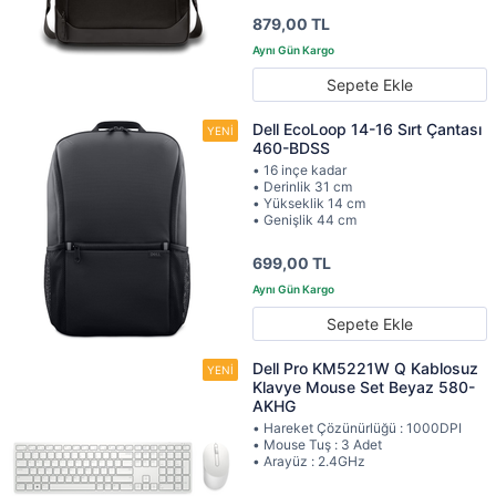
879,00 TL
Sepete Ekle
Dell EcoLoop 14-16 Sırt Çantası
460-BDSS
• 16 inçe kadar
• Derinlik 31 cm
• Yükseklik 14 cm
• Genişlik 44 cm
699,00 TL
Sepete Ekle
Dell Pro KM5221W Q Kablosuz
Klavye Mouse Set Beyaz 580-
AKHG
• Hareket Çözünürlüğü : 1000DPI
• Mouse Tuş : 3 Adet
• Arayüz : 2.4GHz