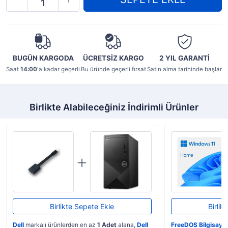
BUGÜN KARGODA
ÜCRETSİZ KARGO
2 YIL
GARANTİ
Saat
14:00
'a kadar geçerli
Bu üründe geçerli fırsat
Satın alma tarihinde başlar
Birlikte Alabileceğiniz İndirimli Ürünler
Birlikte Sepete Ekle
Birlik
Dell
markalı ürünlerden en az
1 Adet
alana,
Dell
FreeDOS Bilgisaya