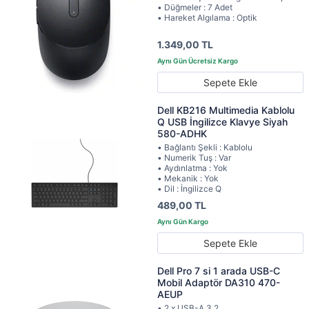
• Düğmeler : 7 Adet
• Hareket Algılama : Optik
1.349,00 TL
Sepete Ekle
Dell KB216 Multimedia Kablolu
Q USB İngilizce Klavye Siyah
580-ADHK
• Bağlantı Şekli : Kablolu
• Numerik Tuş : Var
• Aydınlatma : Yok
• Mekanik : Yok
• Dil : İngilizce Q
489,00 TL
Sepete Ekle
Dell Pro 7 si 1 arada USB-C
Mobil Adaptör DA310 470-
AEUP
• 2 x USB-A 3.2