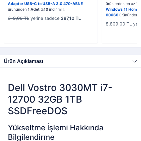
Adapter USB-C to USB-A 3.0 470-ABNE
ürünlerden en az
1 
ürününden
1 Adet %10
indirimli!.
Windows 11 Home 
00660
ürününden
319,00 TL
yerine sadece
287,10 TL
8.809,00 TL
yer
Ürün Açıklaması
Dell Vostro 3030MT i7-
12700 32GB 1TB
SSDFreeDOS
Yükseltme İşlemi Hakkında
Bilgilendirme