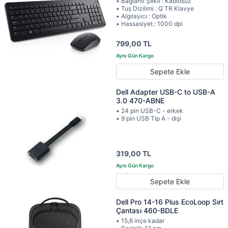
• Bağlantı Şekli : Kablosuz
• Tuş Dizilimi : Q TR Klavye
• Algılayıcı : Optik
• Hassasiyet : 1000 dpi
799,00 TL
Sepete Ekle
Dell Adapter USB-C to USB-A
3.0 470-ABNE
• 24 pin USB-C - erkek
• 9 pin USB Tip A - dişi
319,00 TL
Sepete Ekle
Dell Pro 14-16 Plus EcoLoop Sırt
Çantası 460-BDLE
• 15,6 inçe kadar