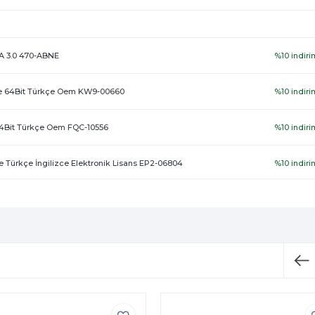
-A 3.0 470-ABNE
%10 indiri
e 64Bit Türkçe Oem KW9-00660
%10 indiri
64Bit Türkçe Oem FQC-10556
%10 indiri
 Türkçe İngilizce Elektronik Lisans EP2-06804
%10 indiri
 and Business Türkçe İngilizce Elektronik Lisans EP2-06609
%10 indiri