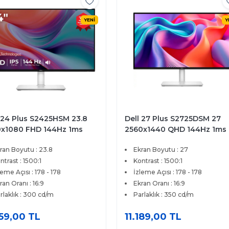
YENİ
Y
 27 Plus S2725DSM 27
Dell 27 Plus 4K S2725QC 27
0x1440 QHD 144Hz 1ms
3840x2160 4K UHD 120Hz
 HDMI DP FreeSync
4ms HDMI Type-C FreeSyn
ran Boyutu : 27
Ekran Boyutu : 27
ium IPS Pivot Monitor
Premium IPS Monitör
ntrast : 1500:1
Kontrast : 1500:1
leme Açısı : 178 - 178
İzleme Açısı : 178 - 178
ran Oranı : 16:9
Ekran Oranı : 16:9
rlaklık : 350 cd/m
Parlaklık : 350 cd/m
189,00 TL
17.849,00 TL