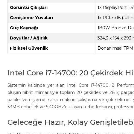
Görüntü Çıkışları
1x DisplayPort 1.4
Genişleme Yuvaları
1x PCIe x16 (full-
Güç Kaynağı
180W Bronze Dah
Boyutlar / Ağırlık
324,3 x 154 x 293
Fiziksel Güvenlik
Donanımsal TPM Çi
Intel Core i7-14700: 20 Çekirdek Hi
Sistemin kalbinde yer alan Intel Core i7-14700, 8 Perform
oluşan hibrit mimarisiyle toplam 20 çekirdek ve 28 iş parçac
paralel veri işleme, sanal makine çalıştırma ve çok sekmeli 
33MB önbellek ve 5.40GHz'e ulaşan turbo frekansı, profesyo
Geleceğe Hazır, Kolay Genişletilebi