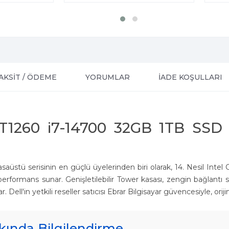
AKSİT / ÖDEME
YORUMLAR
İADE KOŞULLARI
VT1260 i7-14700 32GB 1TB SS
ş masaüstü serisinin en güçlü üyelerinden biri olarak, 14. Nesil 
ormans sunar. Genişletilebilir Tower kasası, zengin bağlantı seçe
. Dell'in yetkili reseller satıcısı Ebrar Bilgisayar güvencesiyle, or
ında Bilgilendirme