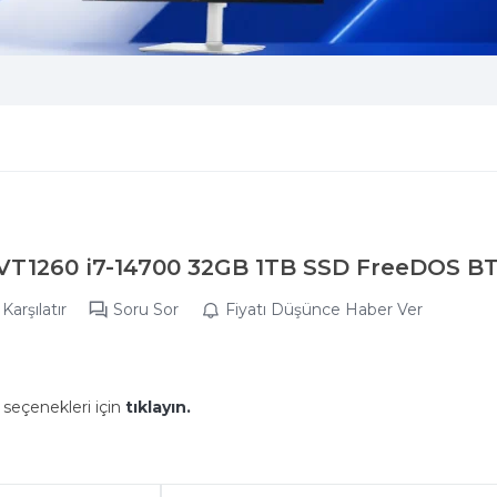
QVT1260 i7-14700 32GB 1TB SSD FreeDOS B
Karşılatır
Soru Sor
Fiyatı Düşünce Haber Ver
 seçenekleri için
tıklayın.