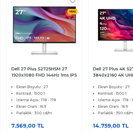
YENİ
Dell 27 Plus 4K S2725QS 27
Dell 27 Plus S272
3840x2160 4K UHD 120Hz
2560x1440 QHD 1
4ms HDMI DP FreeSync
HDMI DP Type-C F
Ekran Boyutu : 27
Ekran Boyutu : 27
Premium IPS Monitör
Pivot Premium IPS
Kontrast : 1500:1
Kontrast : 1500:1
İzleme Açısı : 178 - 178
İzleme Açısı : 178 - 
Ekran Oranı : 16:9
Ekran Oranı : 16:9
Parlaklık : 350 cd/m
Parlaklık : 350 cd/m
14.759,00 TL
14.519,00 TL