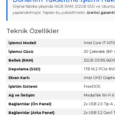
Orijinal fabrika çıkışında 16GB RAM, 512GB SSD ve Ubuntu 
yapılandırılmıştır. Yapılan bu yükseltmeler,
üretici garant
Teknik Özellikler
İşlemci Modeli
Intel Core i7-1470
İşlemci Gücü
20 Çekirdek (8P 
Bellek (RAM)
32GB DDR5 5600
Depolama (SSD)
1TB M.2 PCIe N
Ekran Kartı
Intel UHD Graphic
İşletim Sistemi
FreeDOS
Ağ ve İletişim
MediaTek Wi-Fi 6
Bağlantılar (Ön Panel)
2x USB 2.0 Tip-A ,
Bağlantılar (Arka Panel)
2x USB 3.2 Gen1 