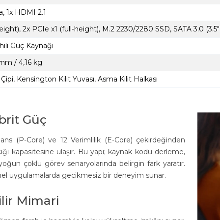
a, 1x HDMI 2.1
height), 2x PCIe x1 (full-height), M.2 2230/2280 SSD, SATA 3.0 (3.
ili Güç Kaynağı
 mm / 4,16 kg
pi, Kensington Kilit Yuvası, Asma Kilit Halkası
brit Güç
ans (P-Core) ve 12 Verimlilik (E-Core) çekirdeğinden
ığı kapasitesine ulaşır. Bu yapı; kaynak kodu derleme,
yoğun çoklu görev senaryolarında belirgin fark yaratır.
nel uygulamalarda gecikmesiz bir deneyim sunar.
lir Mimari