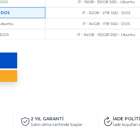
- DOS
i7 - 16GB - 512GB SSD - Ubuntu
- DOS
i7 - 32GB - 2TB SSD - DOS
 Ubuntu
i7 - 64GB - 1TB SSD - DOS
- DOS
i7 - 64GB - 512GB SSD - Ubuntu
2 YIL
GARANTİ
İADE POLİT
Satın alma tarihinde başlar
İade koşulları i