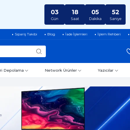
03
18
05
50
Gün
Saat
Dakika
Saniye
Sipariş Takibi
Blog
İade İşlemleri
İşlem Rehberi
ri Depolama
Network Ürünler
Yazıcılar