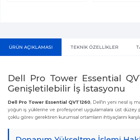
ÜRÜN AÇIKLAMASI
TEKNİK ÖZELLİKLER
T
Dell Pro Tower Essential Q
Genişletilebilir İş İstasyonu
Dell Pro Tower Essential QVT1260
, Dell'in yeni nesil i
yoğun iş yüklerine ve profesyonel uygulamalara üst düzey perf
çoklu görev gerektiren kurumsal ortamların ihtiyaçlarını karşılar
Donanım Yükseltme İşlemi Hakk