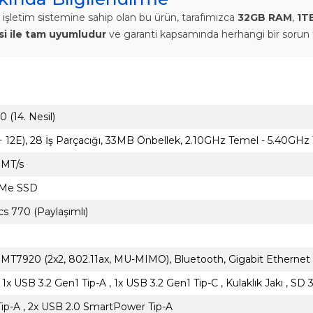
işletim sistemine sahip olan bu ürün, tarafımızca
32GB RAM
,
1T
isi ile tam uyumludur
ve garanti kapsamında herhangi bir sorun 
0 (14. Nesil)
+ 12E), 28 İş Parçacığı, 33MB Önbellek, 2.10GHz Temel - 5.40GHz
MT/s
VMe SSD
s 770 (Paylaşımlı)
 MT7920 (2x2, 802.11ax, MU-MIMO), Bluetooth, Gigabit Ethernet
 1x USB 3.2 Gen1 Tip-A , 1x USB 3.2 Gen1 Tip-C , Kulaklık Jakı , SD
Tip-A , 2x USB 2.0 SmartPower Tip-A