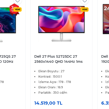
YENİ
YENİ
5DC 27
Dell 24 Plus S2425HSM 23.8
Dell
44Hz 1ms
1920x1080 FHD 144Hz 1ms
256
reeSync
HDMI IPS FreeSync Pivot
IPS
Ekran Boyutu : 23.8
Ek
 Monitör
Profesyonel Monitör
Prem
Kontrast : 1500:1
Ko
178
İzleme Açısı : 178 - 178
İz
Ekran Oranı : 16:9
Ek
Parlaklık : 300 cd/m
Pa
6.359,00 TL
11.