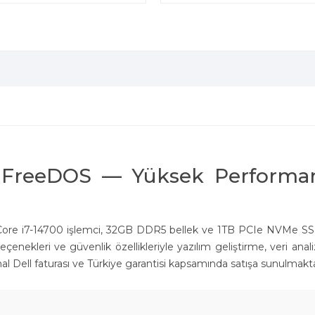
D FreeDOS — Yüksek Performan
Intel Core i7-14700 işlemci, 32GB DDR5 bellek ve 1TB PCIe NVMe SS
nekleri ve güvenlik özellikleriyle yazılım geliştirme, veri anali
ijinal Dell faturası ve Türkiye garantisi kapsamında satışa sunulmakta