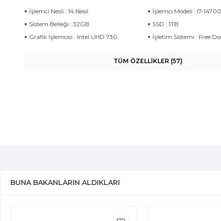
İşlemci Nesli : 14.Nesil
İşlemci Modeli : i7-1470
Sistem Belleği : 32GB
SSD : 1TB
Grafik İşlemcisi : Intel UHD 730
İşletim Sistemi : Free Do
TÜM ÖZELLİKLER (57)
BUNA BAKANLARIN ALDIKLARI