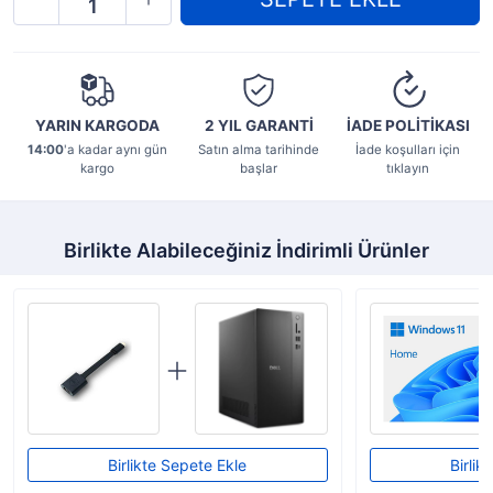
YARIN KARGODA
2 YIL
GARANTİ
İADE POLİTİKASI
14:00
'a kadar aynı gün
Satın alma tarihinde
İade koşulları için
kargo
başlar
tıklayın
Birlikte Alabileceğiniz İndirimli Ürünler
Birlikte Sepete Ekle
Birlik