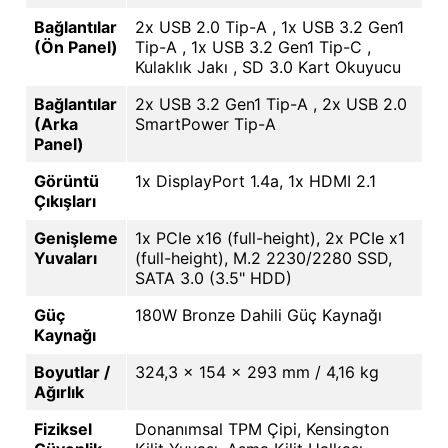
Bağlantılar
2x USB 2.0 Tip-A , 1x USB 3.2 Gen1
(Ön Panel)
Tip-A , 1x USB 3.2 Gen1 Tip-C ,
Kulaklık Jakı , SD 3.0 Kart Okuyucu
Bağlantılar
2x USB 3.2 Gen1 Tip-A , 2x USB 2.0
(Arka
SmartPower Tip-A
Panel)
Görüntü
1x DisplayPort 1.4a, 1x HDMI 2.1
Çıkışları
Genişleme
1x PCIe x16 (full-height), 2x PCIe x1
Yuvaları
(full-height), M.2 2230/2280 SSD,
SATA 3.0 (3.5" HDD)
Güç
180W Bronze Dahili Güç Kaynağı
Kaynağı
Boyutlar /
324,3 x 154 x 293 mm / 4,16 kg
Ağırlık
Fiziksel
Donanımsal TPM Çipi, Kensington