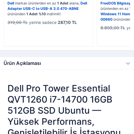
Dell
markalı ürünlerden en az
1 Adet
alana,
Dell
FreeDOS Bilgisaya
Adapter USB-C to USB-A 3.0 470-ABNE
ürünlerden en az
1 
ürününden
1 Adet %10
indirimli!.
Windows 11 Home 
00660
ürününden
319,00 TL
yerine sadece
287,10 TL
8.809,00 TL
yer
Ürün Açıklaması
Dell Pro Tower Essential
QVT1260 i7-14700 16GB
512GB SSD Ubuntu —
Yüksek Performans,
Genişletilebilir İş İstasyonu