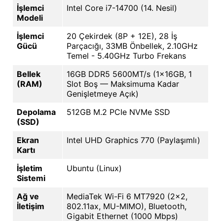
İşlemci
Intel Core i7-14700 (14. Nesil)
Modeli
İşlemci
20 Çekirdek (8P + 12E), 28 İş
Gücü
Parçacığı, 33MB Önbellek, 2.10GHz
Temel - 5.40GHz Turbo Frekans
Bellek
16GB DDR5 5600MT/s (1x16GB, 1
(RAM)
Slot Boş — Maksimuma Kadar
Genişletmeye Açık)
Depolama
512GB M.2 PCIe NVMe SSD
(SSD)
Ekran
Intel UHD Graphics 770 (Paylaşımlı)
Kartı
İşletim
Ubuntu (Linux)
Sistemi
Ağ ve
MediaTek Wi-Fi 6 MT7920 (2x2,
İletişim
802.11ax, MU-MIMO), Bluetooth,
Gigabit Ethernet (1000 Mbps)