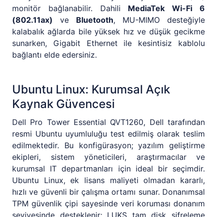
monitör bağlanabilir. Dahili
MediaTek Wi-Fi 6
(802.11ax)
ve
Bluetooth
, MU-MIMO desteğiyle
kalabalık ağlarda bile yüksek hız ve düşük gecikme
sunarken, Gigabit Ethernet ile kesintisiz kablolu
bağlantı elde edersiniz.
Ubuntu Linux: Kurumsal Açık
Kaynak Güvencesi
Dell Pro Tower Essential QVT1260, Dell tarafından
resmi Ubuntu uyumluluğu test edilmiş olarak teslim
edilmektedir. Bu konfigürasyon; yazılım geliştirme
ekipleri, sistem yöneticileri, araştırmacılar ve
kurumsal IT departmanları için ideal bir seçimdir.
Ubuntu Linux, ek lisans maliyeti olmadan kararlı,
hızlı ve güvenli bir çalışma ortamı sunar. Donanımsal
TPM güvenlik çipi sayesinde veri koruması donanım
seviyesinde desteklenir; LUKS tam disk şifreleme