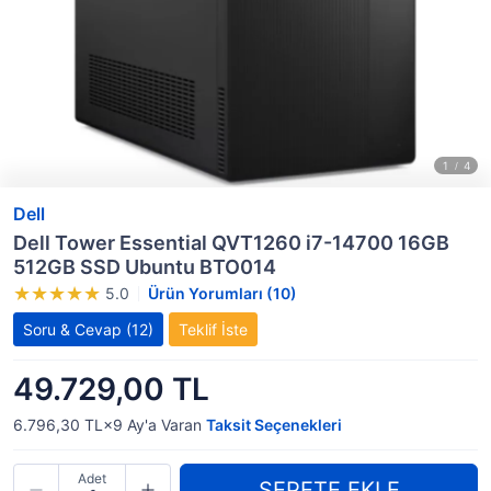
Dell
Dell Tower Essential QVT1260 i7-14700 16GB
512GB SSD Ubuntu BTO014
5.0
Ürün Yorumları (10)
Soru & Cevap
(12)
Teklif İste
49.729,00 TL
6.796,30 TL×9
Ay'a Varan
Taksit Seçenekleri
Adet