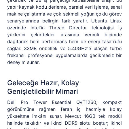
çekirdek ve 28 iş parçacığı kapasitesine ulaşır. Bu
yapı; kaynak kodu derleme, paralel veri işleme, sanal
makine çalıştırma ve çok sekmeli yoğun çoklu görev
senaryolarında belirgin fark yaratır. Ubuntu Linux
üzerinde Intel'in Thread Director teknolojisi iş
yüklerini çekirdekler arasında verimli biçimde
dağıtarak hem performans hem de enerji tasarrufu
sağlar. 33MB önbellek ve 5.40GHz'e ulaşan turbo
frekansı, profesyonel uygulamalarda gecikmesiz bir
deneyim sunar.
Geleceğe Hazır, Kolay
Genişletilebilir Mimari
Dell Pro Tower Essential QVT1260, kompakt
görünümüne rağmen ferah iç hacmiyle kolay
yükseltme imkânı sunar. Mevcut 16GB tek modül
halinde takılıdır ve ikinci DDR5 slotu boştur; ikinci