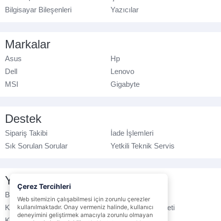
Bilgisayar Bileşenleri
Yazıcılar
Markalar
Asus
Hp
Dell
Lenovo
MSI
Gigabyte
Destek
Sipariş Takibi
İade İşlemleri
Sık Sorulan Sorular
Yetkili Teknik Servis
Yasal Bilgilendirme
Çerez Tercihleri
Banka Hesap No
Çerez Politikası
Web sitemizin çalışabilmesi için zorunlu çerezler
Kullanım Koşulları
kullanılmaktadır. Onay vermeniz halinde, kullanıcı
Ticari Elektronik İleti
deneyimini geliştirmek amacıyla zorunlu olmayan
K.V.K.K. Politikası
Veri Gizliliği