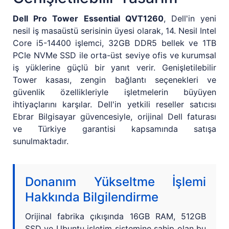
Dell Pro Tower Essential QVT1260
, Dell'in yeni
nesil iş masaüstü serisinin üyesi olarak, 14. Nesil Intel
Core i5-14400 işlemci, 32GB DDR5 bellek ve 1TB
PCIe NVMe SSD ile orta-üst seviye ofis ve kurumsal
iş yüklerine güçlü bir yanıt verir. Genişletilebilir
Tower kasası, zengin bağlantı seçenekleri ve
güvenlik özellikleriyle işletmelerin büyüyen
ihtiyaçlarını karşılar. Dell'in yetkili reseller satıcısı
Ebrar Bilgisayar güvencesiyle, orijinal Dell faturası
ve Türkiye garantisi kapsamında satışa
sunulmaktadır.
Donanım Yükseltme İşlemi
Hakkında Bilgilendirme
Orijinal fabrika çıkışında 16GB RAM, 512GB
SSD ve Ubuntu işletim sistemine sahip olan bu