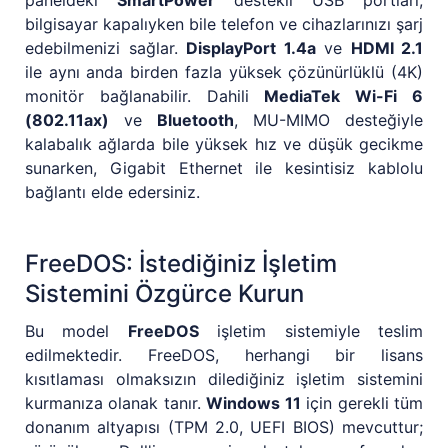
paneldeki
SmartPower
destekli USB portları,
bilgisayar kapalıyken bile telefon ve cihazlarınızı şarj
edebilmenizi sağlar.
DisplayPort 1.4a
ve
HDMI 2.1
ile aynı anda birden fazla yüksek çözünürlüklü (4K)
monitör bağlanabilir. Dahili
MediaTek Wi-Fi 6
(802.11ax)
ve
Bluetooth
, MU-MIMO desteğiyle
kalabalık ağlarda bile yüksek hız ve düşük gecikme
sunarken, Gigabit Ethernet ile kesintisiz kablolu
bağlantı elde edersiniz.
FreeDOS: İstediğiniz İşletim
Sistemini Özgürce Kurun
Bu model
FreeDOS
işletim sistemiyle teslim
edilmektedir. FreeDOS, herhangi bir lisans
kısıtlaması olmaksızın dilediğiniz işletim sistemini
kurmanıza olanak tanır.
Windows 11
için gerekli tüm
donanım altyapısı (TPM 2.0, UEFI BIOS) mevcuttur;