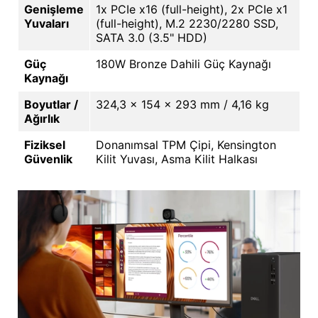
Genişleme
1x PCIe x16 (full-height), 2x PCIe x1
Yuvaları
(full-height), M.2 2230/2280 SSD,
SATA 3.0 (3.5" HDD)
Güç
180W Bronze Dahili Güç Kaynağı
Kaynağı
Boyutlar /
324,3 x 154 x 293 mm / 4,16 kg
Ağırlık
Fiziksel
Donanımsal TPM Çipi, Kensington
Güvenlik
Kilit Yuvası, Asma Kilit Halkası