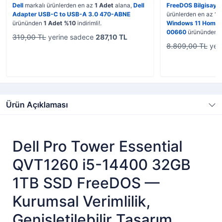
Dell
markalı ürünlerden en az
1 Adet
alana,
Dell
FreeDOS Bilgisaya
Adapter USB-C to USB-A 3.0 470-ABNE
ürünlerden en az
1 
ürününden
1 Adet %10
indirimli!.
Windows 11 Home 
00660
ürününden
319,00 TL
yerine sadece
287,10 TL
8.809,00 TL
yer
Ürün Açıklaması
Dell Pro Tower Essential
QVT1260 i5-14400 32GB
1TB SSD FreeDOS —
Kurumsal Verimlilik,
Genişletilebilir Tasarım