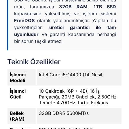
ürün, tarafımızca
32GB RAM
,
1TB SSD
kapasitesine yükseltilmiş ve işletim sistemi
FreeDOS
olarak yapılandırılmıştır. Yapılan bu
yükseltmeler,
üretici garantisi ile tam
uyumludur
ve garanti kapsamında herhangi
bir sorun teşkil etmez.
Teknik Özellikler
İşlemci
Intel Core i5-14400 (14. Nesil)
Modeli
İşlemci
10 Çekirdek (6P + 4E), 16 İş
Gücü
Parçacığı, 20MB Önbellek, 2.50GHz
Temel - 4.70GHz Turbo Frekans
Bellek
32GB DDR5 5600MT/s
(RAM)