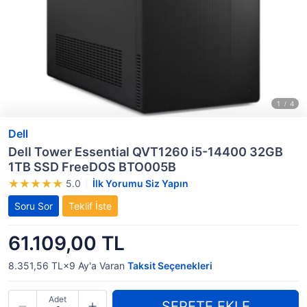
Dell
Dell Tower Essential QVT1260 i5-14400 32GB
1TB SSD FreeDOS BTO005B
5.0
İlk Yorumu Siz Yapın
Soru Sor
Teklif İste
61.109,00 TL
8.351,56 TL×9
Ay'a Varan
Taksit Seçenekleri
Adet