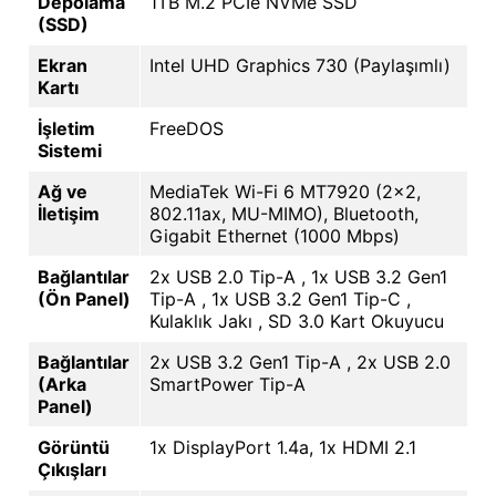
Depolama
1TB M.2 PCIe NVMe SSD
(SSD)
Ekran
Intel UHD Graphics 730 (Paylaşımlı)
Kartı
İşletim
FreeDOS
Sistemi
Ağ ve
MediaTek Wi-Fi 6 MT7920 (2x2,
İletişim
802.11ax, MU-MIMO), Bluetooth,
Gigabit Ethernet (1000 Mbps)
Bağlantılar
2x USB 2.0 Tip-A , 1x USB 3.2 Gen1
(Ön Panel)
Tip-A , 1x USB 3.2 Gen1 Tip-C ,
Kulaklık Jakı , SD 3.0 Kart Okuyucu
Bağlantılar
2x USB 3.2 Gen1 Tip-A , 2x USB 2.0
(Arka
SmartPower Tip-A
Panel)
Görüntü
1x DisplayPort 1.4a, 1x HDMI 2.1
Çıkışları