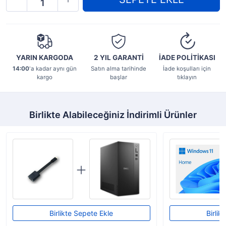
YARIN KARGODA
2 YIL
GARANTİ
İADE POLİTİKASI
14:00
'a kadar aynı gün
Satın alma tarihinde
İade koşulları için
kargo
başlar
tıklayın
Birlikte Alabileceğiniz İndirimli Ürünler
Birlikte Sepete Ekle
Birlik