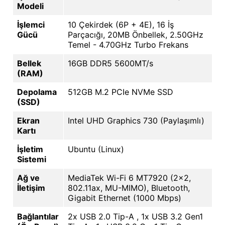
Modeli
İşlemci
10 Çekirdek (6P + 4E), 16 İş
Gücü
Parçacığı, 20MB Önbellek, 2.50GHz
Temel - 4.70GHz Turbo Frekans
Bellek
16GB DDR5 5600MT/s
(RAM)
Depolama
512GB M.2 PCIe NVMe SSD
(SSD)
Ekran
Intel UHD Graphics 730 (Paylaşımlı)
Kartı
İşletim
Ubuntu (Linux)
Sistemi
Ağ ve
MediaTek Wi-Fi 6 MT7920 (2x2,
İletişim
802.11ax, MU-MIMO), Bluetooth,
Gigabit Ethernet (1000 Mbps)
Bağlantılar
2x USB 2.0 Tip-A , 1x USB 3.2 Gen1