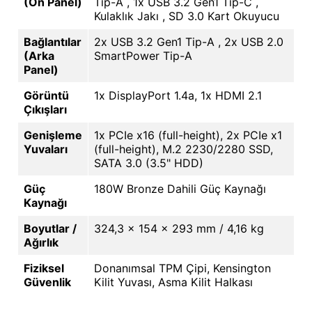
(Ön Panel)
Tip-A , 1x USB 3.2 Gen1 Tip-C ,
Kulaklık Jakı , SD 3.0 Kart Okuyucu
Bağlantılar
2x USB 3.2 Gen1 Tip-A , 2x USB 2.0
(Arka
SmartPower Tip-A
Panel)
Görüntü
1x DisplayPort 1.4a, 1x HDMI 2.1
Çıkışları
Genişleme
1x PCIe x16 (full-height), 2x PCIe x1
Yuvaları
(full-height), M.2 2230/2280 SSD,
SATA 3.0 (3.5" HDD)
Güç
180W Bronze Dahili Güç Kaynağı
Kaynağı
Boyutlar /
324,3 x 154 x 293 mm / 4,16 kg
Ağırlık
Fiziksel
Donanımsal TPM Çipi, Kensington
Güvenlik
Kilit Yuvası, Asma Kilit Halkası