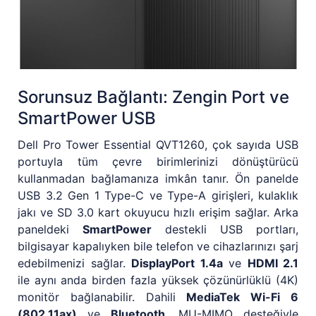
Sorunsuz Bağlantı: Zengin Port ve
SmartPower USB
Dell Pro Tower Essential QVT1260, çok sayıda USB
portuyla tüm çevre birimlerinizi dönüştürücü
kullanmadan bağlamanıza imkân tanır. Ön panelde
USB 3.2 Gen 1 Type-C ve Type-A girişleri, kulaklık
jakı ve SD 3.0 kart okuyucu hızlı erişim sağlar. Arka
paneldeki
SmartPower
destekli USB portları,
bilgisayar kapalıyken bile telefon ve cihazlarınızı şarj
edebilmenizi sağlar.
DisplayPort 1.4a
ve
HDMI 2.1
ile aynı anda birden fazla yüksek çözünürlüklü (4K)
monitör bağlanabilir. Dahili
MediaTek Wi-Fi 6
(802.11ax)
ve
Bluetooth
, MU-MIMO desteğiyle