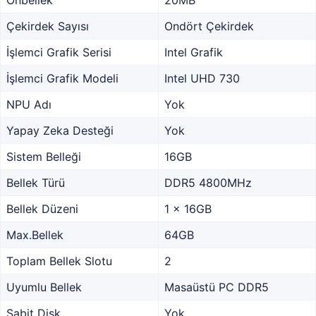
Önbellek
20MB
Çekirdek Sayısı
Ondört Çekirdek
İşlemci Grafik Serisi
Intel Grafik
İşlemci Grafik Modeli
Intel UHD 730
NPU Adı
Yok
Yapay Zeka Desteği
Yok
Sistem Belleği
16GB
Bellek Türü
DDR5 4800MHz
Bellek Düzeni
1 x 16GB
Max.Bellek
64GB
Toplam Bellek Slotu
2
Uyumlu Bellek
Masaüstü PC DDR5
Sabit Disk
Yok