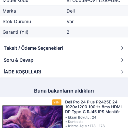
Model Kodu
BTO005B-QVT1260-UBU
Marka
Dell
Stok Durumu
Var
Garanti (Yıl)
2
Taksit / Ödeme Seçenekleri
Soru & Cevap
İADE KOŞULLARI
Buna bakanların aldıkları
Dell Pro 24 Plus P2425E 24
1920x1200 100Hz 8ms HDMI
DP Type-C RJ45 IPS Monitör
• Ekran Boyutu : 24
• Kontrast :
• İzleme Açısı : 178 - 178