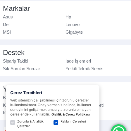
Markalar
Asus
Hp
Dell
Lenovo
MSI
Gigabyte
Destek
Sipariş Takibi
İade İşlemleri
Sık Sorulan Sorular
Yetkili Teknik Servis
Yasal Bilgilendirme
Çerez Tercihleri
Banka Hesap No
Çerez Politikası
Web sitemizin çalışabilmesi için zorunlu çerezler
Kullanım Koşulları
kullanılmaktadır. Onay vermeniz halinde, kullanıcı
Ticari Elektronik İleti
deneyimini geliştirmek amacıyla zorunlu olmayan
K.V.K.K. Politikası
Veri Gizliliği
çerezler de kullanılabilir.
Gizlilik & Çerez Politikası
Zorunlu & Analitik
Reklam Çerezleri
Çerezler