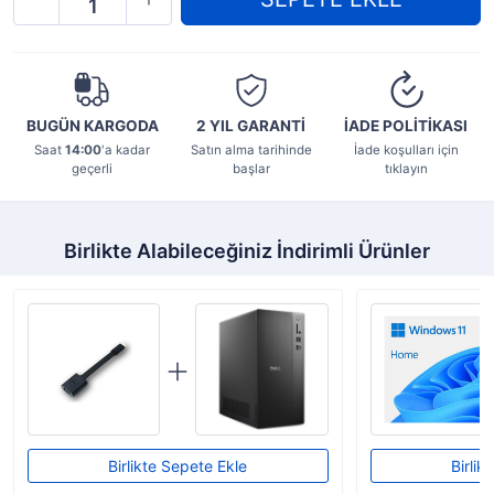
BUGÜN KARGODA
2 YIL
GARANTİ
İADE POLİTİKASI
Saat
14:00
'a kadar
Satın alma tarihinde
İade koşulları için
geçerli
başlar
tıklayın
Birlikte Alabileceğiniz İndirimli Ürünler
Birlikte Sepete Ekle
Birlik