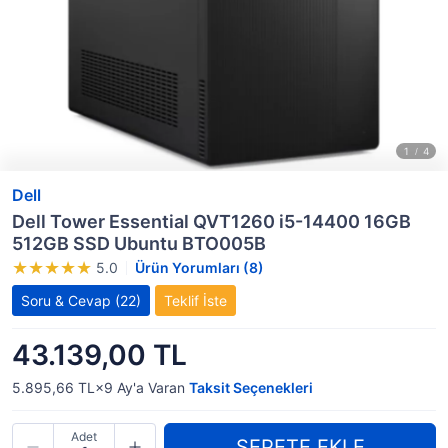
Dell
Dell Tower Essential QVT1260 i5-14400 16GB
512GB SSD Ubuntu BTO005B
5.0
Ürün Yorumları (8)
Soru & Cevap
(22)
Teklif İste
43.139,00 TL
5.895,66 TL×9
Ay'a Varan
Taksit Seçenekleri
Adet