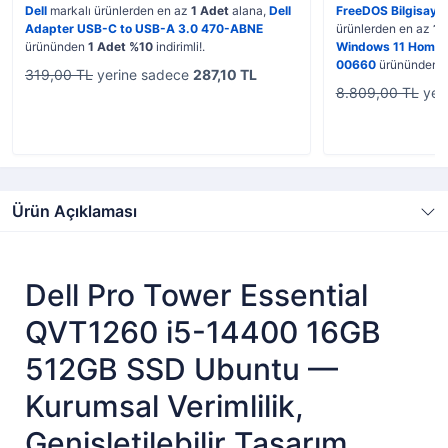
Dell
markalı ürünlerden en az
1 Adet
alana,
Dell
FreeDOS Bilgisaya
Adapter USB-C to USB-A 3.0 470-ABNE
ürünlerden en az
1 
ürününden
1 Adet %10
indirimli!.
Windows 11 Home 
00660
ürününden
319,00 TL
yerine sadece
287,10 TL
8.809,00 TL
yer
Ürün Açıklaması
Dell Pro Tower Essential
QVT1260 i5-14400 16GB
512GB SSD Ubuntu —
Kurumsal Verimlilik,
Genişletilebilir Tasarım