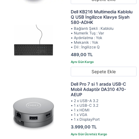
Dell KB216 Multimedia Kablolu
Q USB İngilizce Klavye Siyah
580-ADHK
• Bağlantı Şekli : Kablolu
• Numerik Tuş : Var
• Aydınlatma : Yok
• Mekanik : Yok
• Dil : İngilizce Q
489,00 TL
Sepete Ekle
Dell Pro 7 si 1 arada USB-C
Mobil Adaptör DA310 470-
AEUP
• 2 x USB-A 3.2
• 1 x USB-C 3.2
• 1 x HDMI
• 1 x VGA
• 1 x DisplayPort
3.999,00 TL