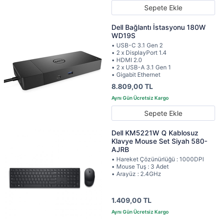
Sepete Ekle
Dell Bağlantı İstasyonu 180W
WD19S
• USB-C 3.1 Gen 2
• 2 x DisplayPort 1.4
• HDMI 2.0
• 2 x USB-A 3.1 Gen 1
• Gigabit Ethernet
8.809,00 TL
Sepete Ekle
Dell KM5221W Q Kablosuz
Klavye Mouse Set Siyah 580-
AJRB
• Hareket Çözünürlüğü : 1000DPI
• Mouse Tuş : 3 Adet
• Arayüz : 2.4GHz
1.409,00 TL