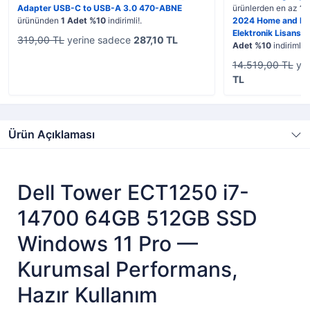
Adapter USB-C to USB-A 3.0 470-ABNE
ürünlerden en az
1 
ürününden
1 Adet %10
indirimli!.
2024 Home and Bus
Elektronik Lisans
319,00 TL
yerine sadece
287,10 TL
Adet %10
indirimli!.
14.519,00 TL
yer
TL
Ürün Açıklaması
Dell Tower ECT1250 i7-
14700 64GB 512GB SSD
Windows 11 Pro —
Kurumsal Performans,
Hazır Kullanım