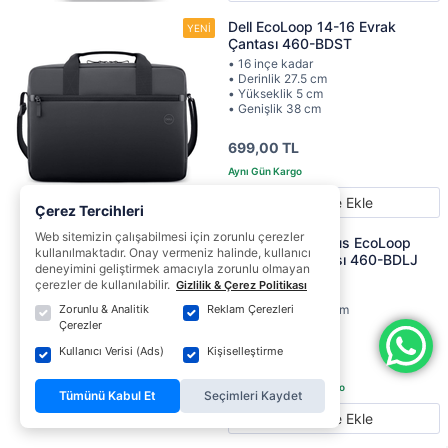
Dell EcoLoop 14-16 Evrak
Çantası 460-BDST
• 16 inçe kadar
• Derinlik 27.5 cm
• Yükseklik 5 cm
• Genişlik 38 cm
699,00 TL
Sepete Ekle
Çerez Tercihleri
Web sitemizin çalışabilmesi için zorunlu çerezler
Dell Pro 11-14 Plus EcoLoop
kullanılmaktadır. Onay vermeniz halinde, kullanıcı
Notebook Çantası 460-BDLJ
deneyimini geliştirmek amacıyla zorunlu olmayan
• 14 inçe kadar
çerezler de kullanılabilir.
Gizlilik & Çerez Politikası
• Derinlik 3 cm
Zorunlu & Analitik
Reklam Çerezleri
• Yükseklik 24.50 cm
• Genişlik 35 cm
Çerezler
Kullanıcı Verisi (Ads)
Kişiselleştirme
1.519,00 TL
Tümünü Kabul Et
Seçimleri Kaydet
Sepete Ekle