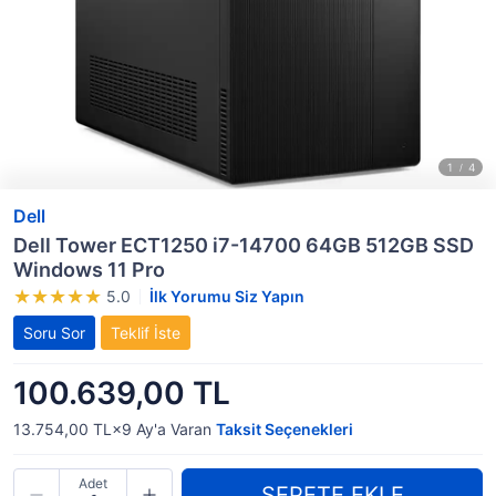
Dell
Dell Tower ECT1250 i7-14700 64GB 512GB SSD
Windows 11 Pro
5.0
İlk Yorumu Siz Yapın
Soru Sor
Teklif İste
100.639,00 TL
13.754,00 TL×9
Ay'a Varan
Taksit Seçenekleri
Adet