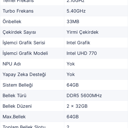
Temel Frekans
2.10GHz
Turbo Frekans
5.40GHz
Önbellek
33MB
Çekirdek Sayısı
Yirmi Çekirdek
İşlemci Grafik Serisi
Intel Grafik
İşlemci Grafik Modeli
Intel UHD 770
NPU Adı
Yok
Yapay Zeka Desteği
Yok
Sistem Belleği
64GB
Bellek Türü
DDR5 5600MHz
Bellek Düzeni
2 x 32GB
Max.Bellek
64GB
Toplam Bellek Slotu
2