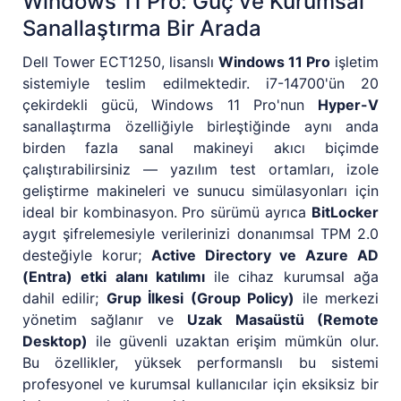
Windows 11 Pro: Güç ve Kurumsal
Sanallaştırma Bir Arada
Dell Tower ECT1250, lisanslı
Windows 11 Pro
işletim
sistemiyle teslim edilmektedir. i7-14700'ün 20
çekirdekli gücü, Windows 11 Pro'nun
Hyper-V
sanallaştırma özelliğiyle birleştiğinde aynı anda
birden fazla sanal makineyi akıcı biçimde
çalıştırabilirsiniz — yazılım test ortamları, izole
geliştirme makineleri ve sunucu simülasyonları için
ideal bir kombinasyon. Pro sürümü ayrıca
BitLocker
aygıt şifrelemesiyle verilerinizi donanımsal TPM 2.0
desteğiyle korur;
Active Directory ve Azure AD
(Entra) etki alanı katılımı
ile cihaz kurumsal ağa
dahil edilir;
Grup İlkesi (Group Policy)
ile merkezi
yönetim sağlanır ve
Uzak Masaüstü (Remote
Desktop)
ile güvenli uzaktan erişim mümkün olur.
Bu özellikler, yüksek performanslı bu sistemi
profesyonel ve kurumsal kullanıcılar için eksiksiz bir