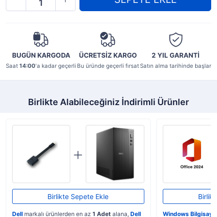
BUGÜN KARGODA
ÜCRETSİZ KARGO
2 YIL
GARANTİ
Saat
14:00
'a kadar geçerli
Bu üründe geçerli fırsat
Satın alma tarihinde başlar
Birlikte Alabileceğiniz İndirimli Ürünler
Birlikte Sepete Ekle
Birlik
Dell
markalı ürünlerden en az
1 Adet
alana,
Dell
Windows Bilgisaya