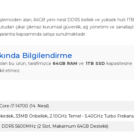
 işlemciden alan, 64GB yeni nesil DDR5 bellek ve yüksek hızlı 1
udan çıkar çıkmaz kurumsal güvenlik, ağ yönetimi ve sanallaştırma a
e garantisi kapsamında satışa sunulmaktadır.
ında Bilgilendirme
olan bu ürün, tarafımızca
64GB RAM
ve
1TB SSD
kapasitesine 
kil etmez.
 Core i7-14700 (14. Nesil)
kirdek, 33MB Önbellek, 2.10GHz Temel - 5.40GHz Turbo Frekans
 DDR5 5600MHz (2 Slot, Maksimum 64GB Destekli)