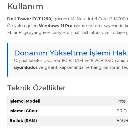
Kullanım
Dell Tower ECT1250
, gücünü 14. Nesil Intel Core i7-14700
Ön yüklü gelen
Windows 11 Pro
işletim sistemi sayesinde kut
Ebrar Bilgisayar güvencesiyle, orijinal Dell faturası ve Türkiy
Donanım Yükseltme İşlemi Hakk
Orijinal fabrika çıkışında 16GB RAM ve 512GB SSD sahip 
uyumludur
ve garanti kapsamında herhangi bir sorun teş
Teknik Özellikler
İşlemci Modeli
Intel
İşlemci Gücü
20 Çe
Bellek (RAM)
64GB