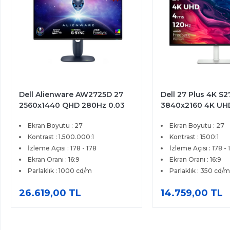
Dell Alienware AW2725D 27
Dell 27 Plus 4K S
2560x1440 QHD 280Hz 0.03
3840x2160 4K UH
ms HDMI DP Type-C True
4ms HDMI DP Fre
Ekran Boyutu : 27
Ekran Boyutu : 27
Black 400 QD-OLED Gaming
Premium IPS Moni
Monitör
Kontrast : 1.500.000:1
Kontrast : 1500:1
İzleme Açısı : 178 - 178
İzleme Açısı : 178 - 
Ekran Oranı : 16:9
Ekran Oranı : 16:9
Parlaklık : 1000 cd/m
Parlaklık : 350 cd/m
26.619,00 TL
14.759,00 TL