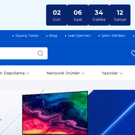
02
06
34
11
Gün
Saat
Dakika
Saniye
Sipariş Takibi
Blog
İade İşlemleri
İşlem Rehberi
ri Depolama
Network Ürünler
Yazıcılar