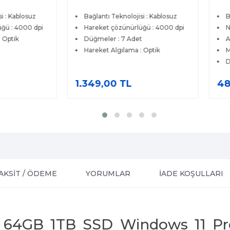
580
 : Kablosuz
Bağlantı Teknolojisi : Kablosuz
Ba
ü : 4000 dpi
Hareket çözünürlüğü : 4000 dpi
Nu
Optik
Düğmeler : 7 Adet
Ay
Hareket Algılama : Optik
Me
Di
1.349,00 TL
48
AKSİT / ÖDEME
YORUMLAR
İADE KOŞULLARI
0 64GB 1TB SSD Windows 11 Pr