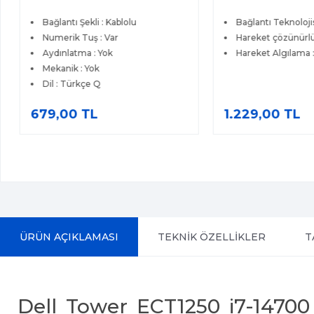
Bağlantı Şekli : Kablolu
Bağlantı Teknolojisi
Numerik Tuş : Var
Hareket çözünürlüğ
Aydınlatma : Yok
Hareket Algılama : 
Mekanik : Yok
Dil : Türkçe Q
679,00 TL
1.229,00 TL
ÜRÜN AÇIKLAMASI
TEKNİK ÖZELLİKLER
T
Dell Tower ECT1250 i7-1470