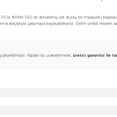
TB PCIe NVMe SSD ile donatılmış üst düzey bir masaüstü bilgisaya
raçlarıyla çalışmaya başlayabilirsiniz. Dell'in yetkili reseller sat
yükseltilmiştir. Yapılan bu yükseltmeler,
üretici garantisi ile t