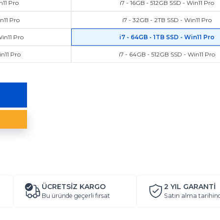
n11 Pro
i7 - 16GB - 512GB SSD - Win11 Pro
n11 Pro
i7 - 32GB - 2TB SSD - Win11 Pro
Win11 Pro
i7 - 64GB - 1TB SSD - Win11 Pro
in11 Pro
i7 - 64GB - 512GB SSD - Win11 Pro
ÜCRETSİZ KARGO
2 YIL
GARANTİ
Bu üründe geçerli fırsat
Satın alma tarihin