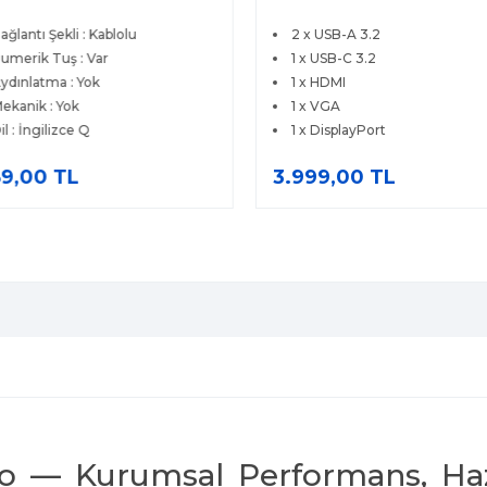
-ADHK
AEUP
ğlantı Şekli : Kablolu
2 x USB-A 3.2
merik Tuş : Var
1 x USB-C 3.2
dınlatma : Yok
1 x HDMI
kanik : Yok
1 x VGA
l : İngilizce Q
1 x DisplayPort
9,00 TL
3.999,00 TL
o — Kurumsal Performans, Haz