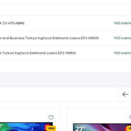
-A 3.0 470-ABNE
%10 indiri
 and Business Türkçe İngilizce Elektronik Lisans EP2-06609
%10 indiri
 Türkçe İngilizce Elektronik Lisans EP2-06804
%10 indiri
YENİ
Y