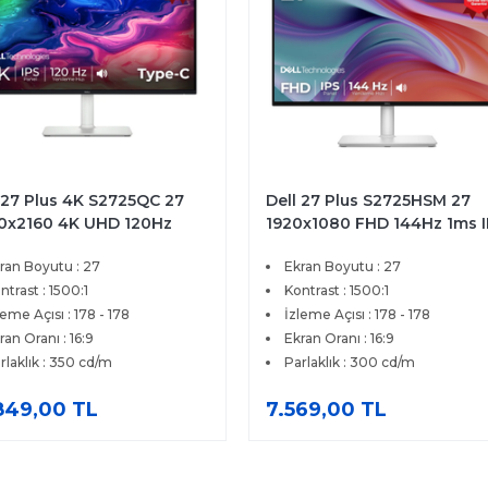
 27 Plus 4K S2725QC 27
Dell 27 Plus S2725HSM 27
0x2160 4K UHD 120Hz
1920x1080 FHD 144Hz 1ms 
 HDMI Type-C FreeSync
HDMI FreeSync Premium IP
ran Boyutu : 27
Ekran Boyutu : 27
mium IPS Monitör
Pivot Monitor
ntrast : 1500:1
Kontrast : 1500:1
leme Açısı : 178 - 178
İzleme Açısı : 178 - 178
ran Oranı : 16:9
Ekran Oranı : 16:9
rlaklık : 350 cd/m
Parlaklık : 300 cd/m
849,00 TL
7.569,00 TL