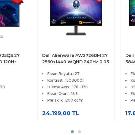
2725QS 27
Dell Alienware AW2726DM 27
Dell
D 120Hz
2560x1440 WQHD 240Hz 0.03
384
eSync
ms HDMI DP Adaptive Sync
4ms
Ekran Boyutu : 27
Ek
tör
QD-OLED Gaming Monitör
Pre
Kontrast : 1500000:1
Ko
178
İzleme Açısı : 178 - 178
İz
Ekran Oranı : 16:9
Ek
Parlaklık : 200 cd/m
Pa
24.199,00 TL
17.