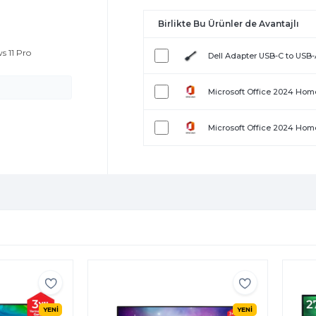
0
Birlikte Bu Ürünler de Avantajlı
s 11 Pro
Dell Adapter USB-C to USB
Microsoft Office 2024 Home
Microsoft Office 2024 Home
YENİ
YENİ