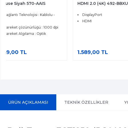
HDMI 2.0 (4K) 492-BBXU
USB Klavye
DisplayPort
Bağlantı Şekli : Kabl
HDMI
Numerik Tuş : Var
Aydınlatma : Yok
Mekanik : Yok
Dil : Türkçe Q
1.589,00 TL
679,00 TL
ÜRÜN AÇIKLAMASI
TEKNİK ÖZELLİKLER
Y