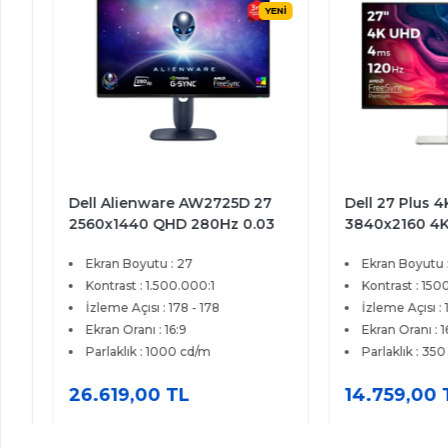
YENİ
Dell Alienware AW2725D 27
Dell 27 Plus 4K S
2560x1440 QHD 280Hz 0.03
3840x2160 4K UH
ms HDMI DP Type-C True
4ms HDMI DP Fre
Ekran Boyutu : 27
Ekran Boyutu : 27
Black 400 QD-OLED Gaming
Premium IPS Moni
Monitör
Kontrast : 1.500.000:1
Kontrast : 1500:1
İzleme Açısı : 178 - 178
İzleme Açısı : 178 - 
Ekran Oranı : 16:9
Ekran Oranı : 16:9
Parlaklık : 1000 cd/m
Parlaklık : 350 cd/m
26.619,00 TL
14.759,00 TL