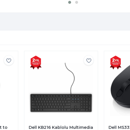
u Multimedia
Dell MS3320W Kablosuz
Del