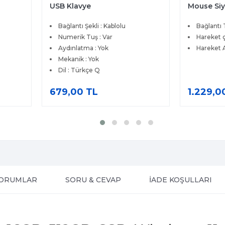
Mouse Siyah 570-ABHK
Mou
olu
Bağlantı Teknolojisi : Kablosuz
Ba
Hareket çözünürlüğü : 4000 dpi
Ha
Hareket Algılama : Optik
Dü
Ha
1.229,00 TL
1.3
ORUMLAR
SORU & CEVAP
İADE KOŞULLARI