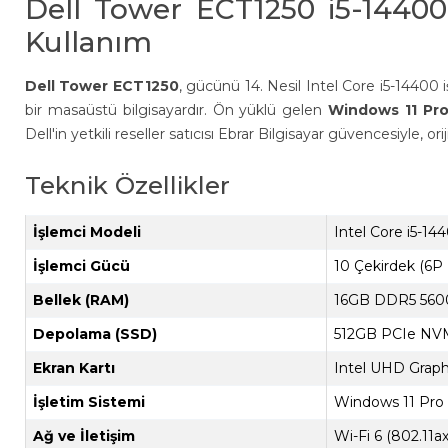
Dell Tower ECT1250 i5-1440
Kullanım
Dell Tower ECT1250
, gücünü 14. Nesil Intel Core i5-14400
bir masaüstü bilgisayardır. Ön yüklü gelen
Windows 11 Pr
Dell'in yetkili reseller satıcısı Ebrar Bilgisayar güvencesiyle, 
Teknik Özellikler
İşlemci Modeli
Intel Core i5-144
İşlemci Gücü
10 Çekirdek (6P
Bellek (RAM)
16GB DDR5 5600
Depolama (SSD)
512GB PCIe NV
Ekran Kartı
Intel UHD Graphi
İşletim Sistemi
Windows 11 Pro (
Ağ ve İletişim
Wi-Fi 6 (802.11a