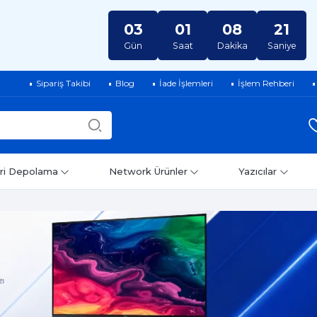
03
01
08
20
Gün
Saat
Dakika
Saniye
Sipariş Takibi
Blog
İade İşlemleri
İşlem Rehberi
ri Depolama
Network Ürünler
Yazıcılar