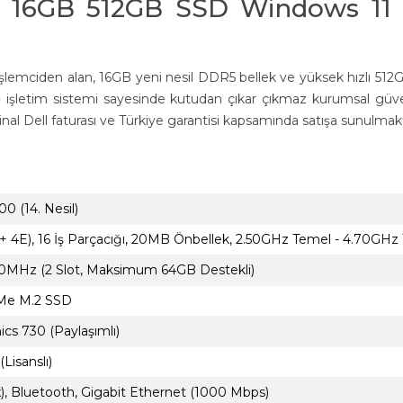
0 16GB 512GB SSD Windows 11 P
 işlemciden alan, 16GB yeni nesil DDR5 bellek ve yüksek hızlı 512
o
işletim sistemi sayesinde kutudan çıkar çıkmaz kurumsal güvenli
orijinal Dell faturası ve Türkiye garantisi kapsamında satışa sunulmak
00 (14. Nesil)
 + 4E), 16 İş Parçacığı, 20MB Önbellek, 2.50GHz Temel - 4.70GHz
MHz (2 Slot, Maksimum 64GB Destekli)
Me M.2 SSD
cs 730 (Paylaşımlı)
Lisanslı)
x), Bluetooth, Gigabit Ethernet (1000 Mbps)