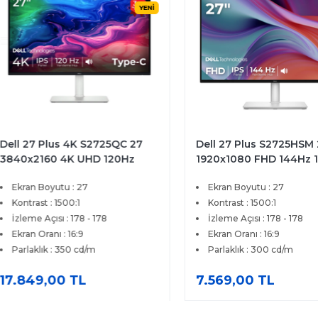
YENİ
Y
 27 Plus 4K S2725QC 27
Dell 27 Plus S2725HSM 27
0x2160 4K UHD 120Hz
1920x1080 FHD 144Hz 1ms 
 HDMI Type-C FreeSync
HDMI FreeSync Premium IP
ran Boyutu : 27
Ekran Boyutu : 27
mium IPS Monitör
Pivot Monitor
ntrast : 1500:1
Kontrast : 1500:1
leme Açısı : 178 - 178
İzleme Açısı : 178 - 178
ran Oranı : 16:9
Ekran Oranı : 16:9
rlaklık : 350 cd/m
Parlaklık : 300 cd/m
849,00 TL
7.569,00 TL