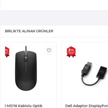
BIRLIKTE ALINAN ÜRÜNLER
Dell Adaptor DisplayPort to
Dell KB216 Kablol