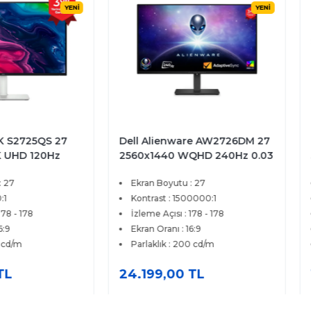
YENİ
YENİ
2725QS 27
Dell Alienware AW2726DM 27
Dell
D 120Hz
2560x1440 WQHD 240Hz 0.03
384
eSync
ms HDMI DP Adaptive Sync
4ms
Ekran Boyutu : 27
Ek
tör
QD-OLED Gaming Monitör
Pre
Kontrast : 1500000:1
Ko
178
İzleme Açısı : 178 - 178
İz
Ekran Oranı : 16:9
Ek
Parlaklık : 200 cd/m
Pa
24.199,00 TL
17.