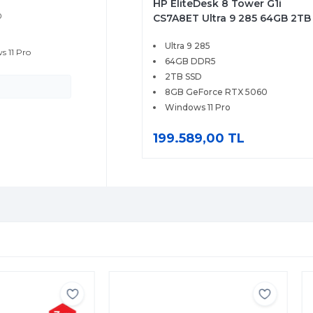
HP EliteDesk 8 Tower G1i
0
CS7A8ET Ultra 9 285 64GB 2TB
SSD 8GB RTX 5060 Windows 11
Ultra 9 285
Pro
s 11 Pro
64GB DDR5
2TB SSD
8GB GeForce RTX 5060
Windows 11 Pro
199.589,00 TL