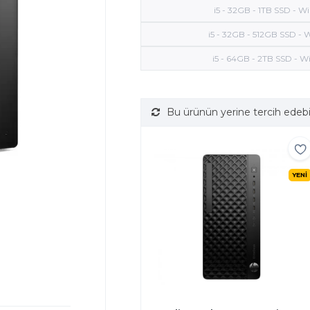
i5 - 32GB - 1TB SSD - Wi
i5 - 32GB - 512GB SSD - W
i5 - 64GB - 2TB SSD - Wi
Bu ürünün yerine tercih edebi
YENİ