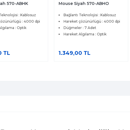
se Siyah 570-ABHO
Q USB İngilizce Klavye Siya
580-ADHK
ğlantı Teknolojisi : Kablosuz
Bağlantı Şekli : Kablolu
reket çözünürlüğü : 4000 dpi
Numerik Tuş : Var
ğmeler : 7 Adet
Aydınlatma : Yok
reket Algılama : Optik
Mekanik : Yok
Dil : İngilizce Q
49,00 TL
489,00 TL