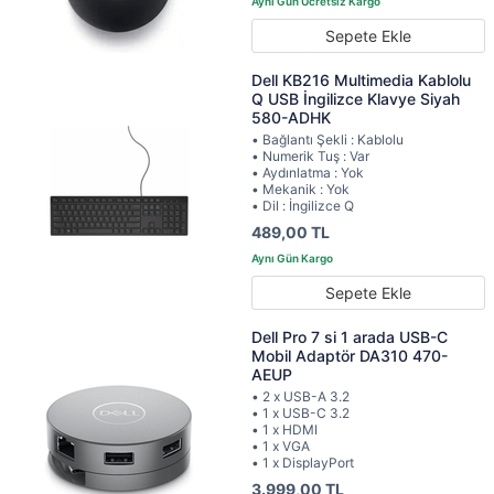
Sepete Ekle
Dell KB216 Multimedia Kablolu
Q USB İngilizce Klavye Siyah
580-ADHK
• Bağlantı Şekli : Kablolu
• Numerik Tuş : Var
• Aydınlatma : Yok
• Mekanik : Yok
• Dil : İngilizce Q
489,00 TL
Sepete Ekle
Dell Pro 7 si 1 arada USB-C
Mobil Adaptör DA310 470-
AEUP
• 2 x USB-A 3.2
• 1 x USB-C 3.2
• 1 x HDMI
• 1 x VGA
• 1 x DisplayPort
3.999,00 TL