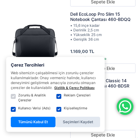
Sepete Ekle
Dell EcoLoop Pro Slim 15
Notebook Çantası 460-BDQQ
• 15,6 inçe kadar
• Derinlik 2,5 cm
• Yükseklik 25 cm
• Genişlik 36 cm
1.169,00 TL
Çerez Tercihleri
Sepete Ekle
Web sitemizin çalışabilmesi için zorunlu çerezler
kullanılmaktadır. Onay vermeniz halinde, kullanıcı
Dell EcoLoop Pro Classic 14
deneyimini geliştirmek amacıyla zorunlu olmayan
Notebook Çantası 460-BDSR
çerezler de kullanılabilir.
Gizlilik & Çerez Politikası
• 14 inçe kadar
Zorunlu & Analitik
Reklam Çerezleri
• Derinlik 2 cm
Çerezler
• Yükseklik 24 cm
• Genişlik 34 cm
Kullanıcı Verisi (Ads)
Kişiselleştirme
879,00 TL
Tümünü Kabul Et
Seçimleri Kaydet
Sepete Ekle