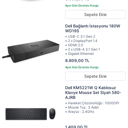
Sepete Ekle
Dell Bağlantı İstasyonu 180W
WD19S
• USB-C 3.1 Gen 2
• 2 x DisplayPort 1.4
• HDMI 2.0
• 2 x USB-A 3.1 Gen 1
• Gigabit Ethernet
8.809,00 TL
Sepete Ekle
Dell KM5221W Q Kablosuz
Klavye Mouse Set Siyah 580-
AJRB
• Hareket Çözünürlüğü : 1000DPI
• Mouse Tuş : 3 Adet
• Arayüz : 2.4GHz
1.409,00 TL