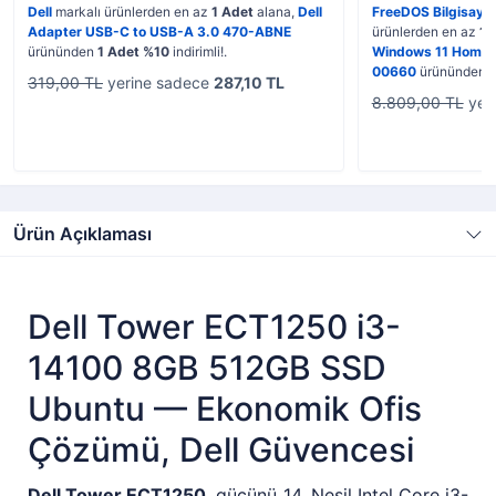
Dell
markalı ürünlerden en az
1 Adet
alana,
Dell
FreeDOS Bilgisaya
Adapter USB-C to USB-A 3.0 470-ABNE
ürünlerden en az
1 
ürününden
1 Adet %10
indirimli!.
Windows 11 Home 
00660
ürününden
319,00 TL
yerine sadece
287,10 TL
8.809,00 TL
yer
Ürün Açıklaması
Dell Tower ECT1250 i3-
14100 8GB 512GB SSD
Ubuntu — Ekonomik Ofis
Çözümü, Dell Güvencesi
Dell Tower ECT1250
, gücünü 14. Nesil Intel Core i3-