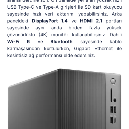
arama derdine son. Ön panelde yer alan yüksek hızlı
USB Type-C ve Type-A girişleri ile SD kart okuyucu
sayesinde hızlı veri aktarımı yapabilirsiniz. Arka
paneldeki
DisplayPort 1.4
ve
HDMI 2.1
portları
sayesinde aynı anda birden fazla yüksek
çözünürlüklü (4K) monitör kullanabilirsiniz. Dahili
Wi-Fi 6
ve
Bluetooth
sayesinde kablo
karmaşasından kurtulurken, Gigabit Ethernet ile
kesintisiz ağ performansı elde edersiniz.