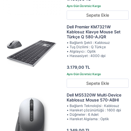
Sepete Ekle
Dell Premier KM7321W
Kablosuz Klavye Mouse Set
Türkçe Q 580-AJQR
• Bağlantı Şekli : Kablosuz
• Tuş Dizilimi : Q Türkçe
• Algılayıcı : Optik
• Hassasiyet : 4000 dpi
3.179,00 TL
Sepete Ekle
Dell MS5320W Multi-Device
Kablosuz Mouse 570-ABHI
• Bağlantı Teknolojisi : Kablosuz
• Hareket çözünürlüğü : 1600 dpi
• Düğmeler : 6 Adet
• Hareket Algılama : Optik
1.349,00 TL