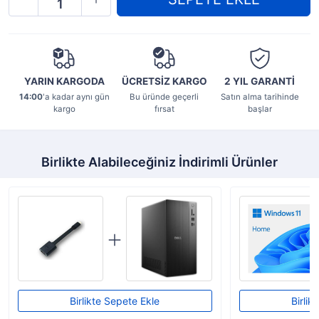
YARIN KARGODA
ÜCRETSİZ KARGO
2 YIL
GARANTİ
14:00
'a kadar aynı gün
Bu üründe geçerli
Satın alma tarihinde
kargo
fırsat
başlar
Birlikte Alabileceğiniz İndirimli Ürünler
Birlikte Sepete Ekle
Birlik