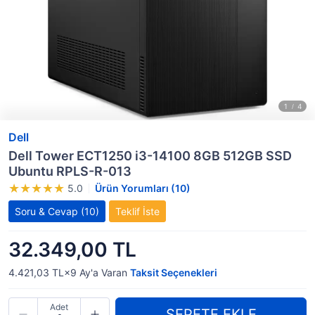
Dell
Dell Tower ECT1250 i3-14100 8GB 512GB SSD
Ubuntu RPLS-R-013
5.0
Ürün Yorumları (10)
Soru & Cevap
(10)
Teklif İste
32.349,00 TL
4.421,03 TL×9
Ay'a Varan
Taksit Seçenekleri
Adet