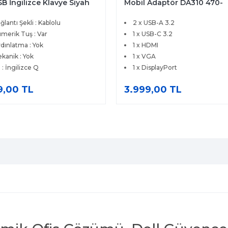
B İngilizce Klavye Siyah
Mobil Adaptör DA310 470-
-ADHK
AEUP
ğlantı Şekli : Kablolu
2 x USB-A 3.2
merik Tuş : Var
1 x USB-C 3.2
dınlatma : Yok
1 x HDMI
kanik : Yok
1 x VGA
l : İngilizce Q
1 x DisplayPort
9,00 TL
3.999,00 TL