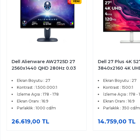
YENİ
Dell Alienware AW2725D 27
Dell 27 Plus 4K S
2560x1440 QHD 280Hz 0.03
3840x2160 4K UH
ms HDMI DP Type-C True
4ms HDMI DP Fre
Ekran Boyutu : 27
Ekran Boyutu : 27
Black 400 QD-OLED Gaming
Premium IPS Moni
Monitör
Kontrast : 1.500.000:1
Kontrast : 1500:1
İzleme Açısı : 178 - 178
İzleme Açısı : 178 - 
Ekran Oranı : 16:9
Ekran Oranı : 16:9
Parlaklık : 1000 cd/m
Parlaklık : 350 cd/m
26.619,00 TL
14.759,00 TL