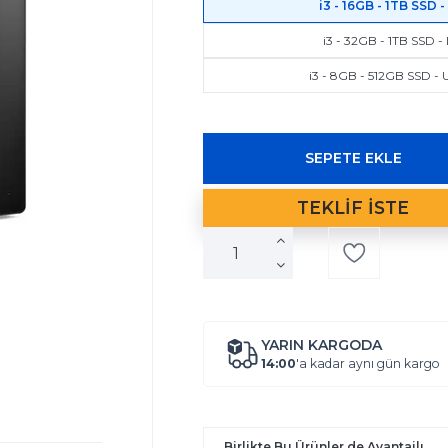
i3 - 16GB - 1TB SSD 
i3 - 32GB - 1TB SSD 
i3 - 8GB - 512GB SSD -
YARIN KARGODA
14:00
'a kadar aynı gün kargo
Birlikte Bu Ürünler de Avantajlı