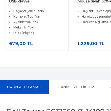
USB Klavye
Mouse Siyah 570
Bağlantı Şekli : Kablolu
Bağlantı Teknolojisi
Numerik Tuş : Var
Hareket çözünürlüğ
Aydınlatma : Yok
Hareket Algılama : 
Mekanik : Yok
Dil : Türkçe Q
679,00 TL
1.229,00 TL
ÜRÜN AÇIKLAMASI
TEKNİK ÖZELLİKLER
T