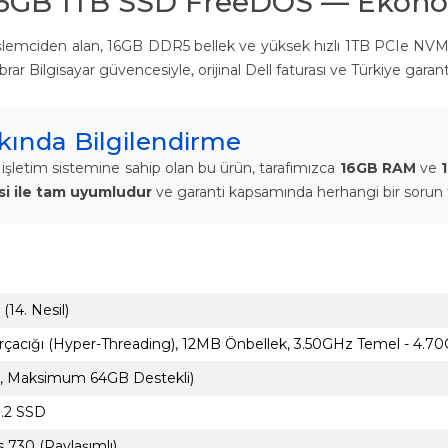
 16GB 1TB SSD FreeDOS — Ekono
işlemciden alan, 16GB DDR5 bellek ve yüksek hızlı 1TB PCIe NVMe S
ı Ebrar Bilgisayar güvencesiyle, orijinal Dell faturası ve Türkiye ga
ında Bilgilendirme
işletim sistemine sahip olan bu ürün, tarafımızca
16GB RAM
ve
isi ile tam uyumludur
ve garanti kapsamında herhangi bir sorun 
(14. Nesil)
Parçacığı (Hyper-Threading), 12MB Önbellek, 3.50GHz Temel - 4.7
t, Maksimum 64GB Destekli)
.2 SSD
 730 (Paylaşımlı)