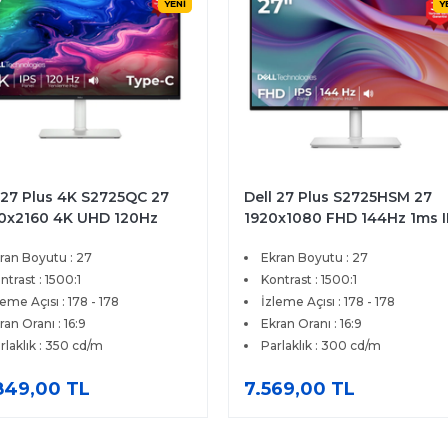
YENİ
Y
 27 Plus 4K S2725QC 27
Dell 27 Plus S2725HSM 27
0x2160 4K UHD 120Hz
1920x1080 FHD 144Hz 1ms 
 HDMI Type-C FreeSync
HDMI FreeSync Premium IP
ran Boyutu : 27
Ekran Boyutu : 27
mium IPS Monitör
Pivot Monitor
ntrast : 1500:1
Kontrast : 1500:1
leme Açısı : 178 - 178
İzleme Açısı : 178 - 178
ran Oranı : 16:9
Ekran Oranı : 16:9
rlaklık : 350 cd/m
Parlaklık : 300 cd/m
849,00 TL
7.569,00 TL