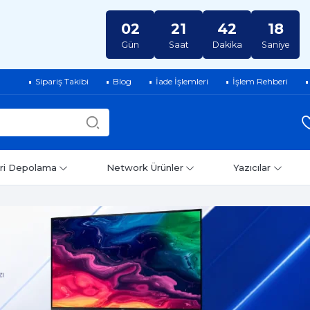
02
21
42
17
Gün
Saat
Dakika
Saniye
Sipariş Takibi
Blog
İade İşlemleri
İşlem Rehberi
ri Depolama
Network Ürünler
Yazıcılar