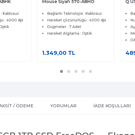
-ABHK
Mouse Siyah 570-ABHO
Q US
580
 : Kablosuz
Bağlantı Teknolojisi : Kablosuz
Ba
ü : 4000 dpi
Hareket çözünürlüğü : 4000 dpi
Nu
Optik
Düğmeler : 7 Adet
Ay
Hareket Algılama : Optik
Me
Di
1.349,00 TL
48
AKSİT / ÖDEME
YORUMLAR
İADE KOŞULLARI