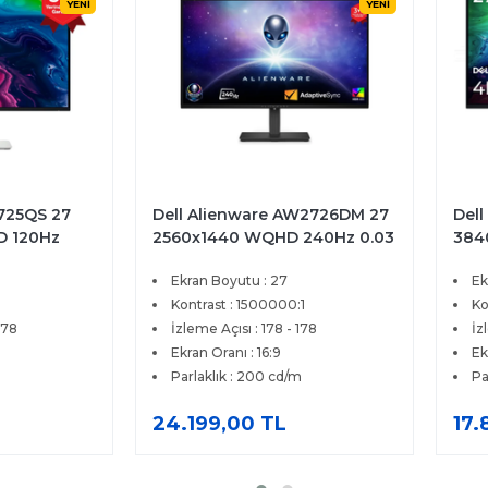
YENİ
YENİ
2725QS 27
Dell Alienware AW2726DM 27
Dell
D 120Hz
2560x1440 WQHD 240Hz 0.03
384
eSync
ms HDMI DP Adaptive Sync
4ms
Ekran Boyutu : 27
Ek
tör
QD-OLED Gaming Monitör
Pre
Kontrast : 1500000:1
Ko
178
İzleme Açısı : 178 - 178
İz
Ekran Oranı : 16:9
Ek
Parlaklık : 200 cd/m
Pa
24.199,00 TL
17.