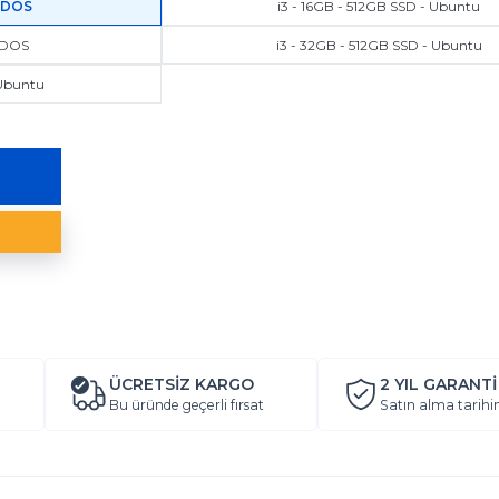
- DOS
i3 - 16GB - 512GB SSD - Ubuntu
- DOS
i3 - 32GB - 512GB SSD - Ubuntu
 Ubuntu
ÜCRETSİZ KARGO
2 YIL
GARANTİ
Bu üründe geçerli fırsat
Satın alma tarihi