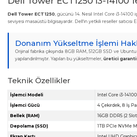
Dell Tower ECT1250 i3-14100
Dell Tower ECT1250
, gücünü 14. Nesil Intel Core i3-14100 
seviyesi masaüstü bilgisayardır. Dell'in yetkili reseller satıcıs
Donanım Yükseltme İşlemi Hakk
Orijinal fabrika çıkışında 8GB RAM, 512GB SSD ve Ubuntu 
yapılandırılmıştır. Yapılan bu yükseltmeler,
üretici garant
Teknik Özellikler
İşlemci Modeli
Intel Core i3-14100 
İşlemci Gücü
4 Çekirdek, 8 İş 
Bellek (RAM)
16GB DDR5 (2 Slo
Depolama (SSD)
1TB PCIe NVMe M
Ekran Kartı
Intel UHD Graphics