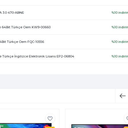
-A 3.0 470-ABNE
%10 indiri
e 64Bit Türkçe Oem KW9-00660
%10 indiri
64Bit Türkçe Oem FQC-10556
%10 indiri
 Türkçe İngilizce Elektronik Lisans EP2-06804
%10 indiri
 and Business Türkçe İngilizce Elektronik Lisans EP2-06609
%10 indiri