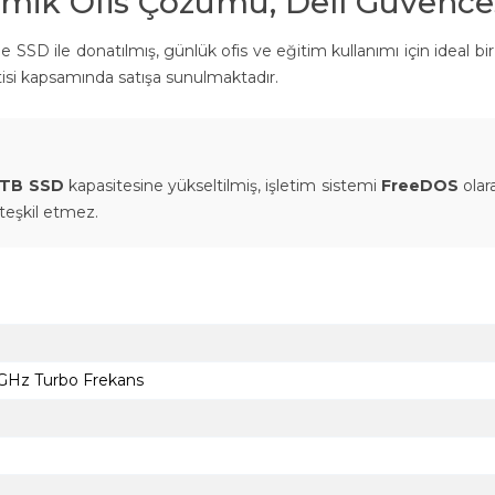
mik Ofis Çözümü, Dell Güvence
SD ile donatılmış, günlük ofis ve eğitim kullanımı için ideal bir 
rantisi kapsamında satışa sunulmaktadır.
1TB SSD
kapasitesine yükseltilmiş, işletim sistemi
FreeDOS
olar
teşkil etmez.
0GHz Turbo Frekans