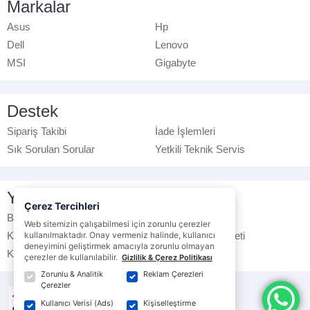
Markalar
Asus
Hp
Dell
Lenovo
MSI
Gigabyte
Destek
Sipariş Takibi
İade İşlemleri
Sık Sorulan Sorular
Yetkili Teknik Servis
Yasal Bilgilendirme
Çerez Tercihleri
Banka Hesap No
Çerez Politikası
Web sitemizin çalışabilmesi için zorunlu çerezler
Kullanım Koşulları
kullanılmaktadır. Onay vermeniz halinde, kullanıcı
Ticari Elektronik İleti
deneyimini geliştirmek amacıyla zorunlu olmayan
K.V.K.K. Politikası
Veri Gizliliği
çerezler de kullanılabilir.
Gizlilik & Çerez Politikası
Zorunlu & Analitik
Reklam Çerezleri
Çerezler
Kullanıcı Verisi (Ads)
Kişiselleştirme