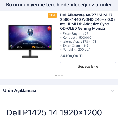
Bu ürünün yerine tercih edebileceğiniz ürünler
Dell Alienware AW2726DM 27
2560x1440 WQHD 240Hz 0.03
ms HDMI DP Adaptive Sync
QD-OLED Gaming Monitör
• Ekran Boyutu : 27
• Kontrast : 1500000:1
• İzleme Açısı : 178 - 178
• Ekran Oranı : 16:9
• Parlaklık : 200 cd/m
24.199,00 TL
Sepete Ekle
Ürün Açıklaması
Dell P1425 14 1920x1200