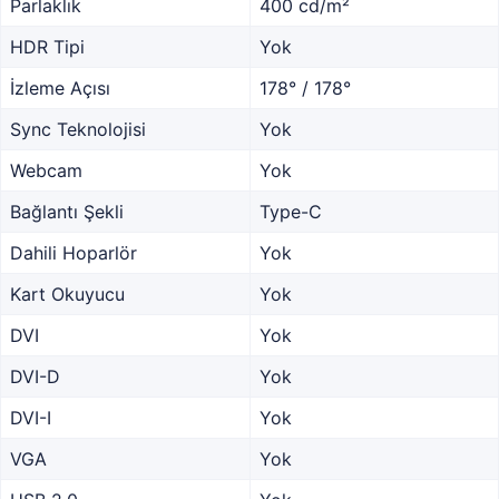
Parlaklık
400 cd/m²
HDR Tipi
Yok
İzleme Açısı
178° / 178°
Sync Teknolojisi
Yok
Webcam
Yok
Bağlantı Şekli
Type-C
Dahili Hoparlör
Yok
Kart Okuyucu
Yok
DVI
Yok
DVI-D
Yok
DVI-I
Yok
VGA
Yok