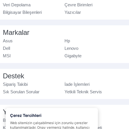
Veri Depolama
Çevre Birimleri
Bilgisayar Bileşenleri
Yazıcılar
Markalar
Asus
Hp
Dell
Lenovo
MSI
Gigabyte
Destek
Sipariş Takibi
İade İşlemleri
Sık Sorulan Sorular
Yetkili Teknik Servis
Yasal Bilgilendirme
Çerez Tercihleri
Banka Hesap No
Çerez Politikası
Web sitemizin çalışabilmesi için zorunlu çerezler
Kullanım Koşulları
Ticari Elektronik İleti
kullanılmaktadır. Onay vermeniz halinde, kullanıcı