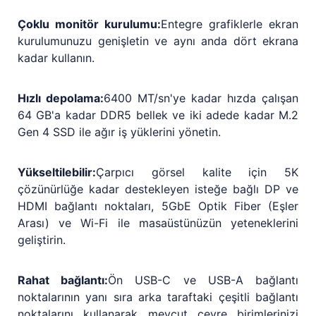
Çoklu monitör kurulumu:
Entegre grafiklerle ekran
kurulumunuzu genişletin ve aynı anda dört ekrana
kadar kullanın.
Hızlı depolama:
6400 MT/sn'ye kadar hızda çalışan
64 GB'a kadar DDR5 bellek ve iki adede kadar M.2
Gen 4 SSD ile ağır iş yüklerini yönetin.
Yükseltilebilir:
Çarpıcı görsel kalite için 5K
çözünürlüğe kadar destekleyen isteğe bağlı DP ve
HDMI bağlantı noktaları, 5GbE Optik Fiber (Eşler
Arası) ve Wi-Fi ile masaüstünüzün yeteneklerini
geliştirin.
Rahat bağlantı:
Ön USB-C ve USB-A bağlantı
noktalarının yanı sıra arka taraftaki çeşitli bağlantı
noktalarını kullanarak mevcut çevre birimlerinizi