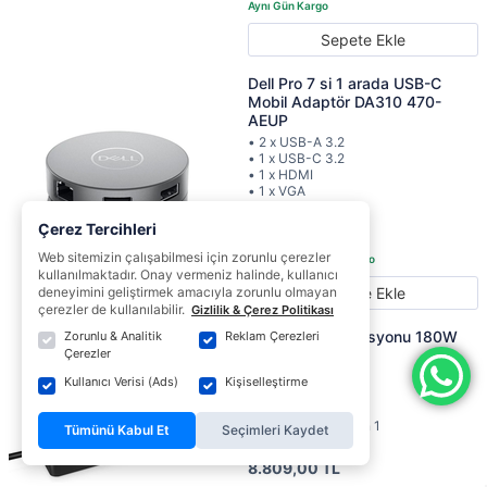
Sepete Ekle
Dell Pro 7 si 1 arada USB-C
Mobil Adaptör DA310 470-
AEUP
• 2 x USB-A 3.2
• 1 x USB-C 3.2
• 1 x HDMI
• 1 x VGA
• 1 x DisplayPort
Çerez Tercihleri
3.999,00 TL
Web sitemizin çalışabilmesi için zorunlu çerezler
kullanılmaktadır. Onay vermeniz halinde, kullanıcı
Sepete Ekle
deneyimini geliştirmek amacıyla zorunlu olmayan
çerezler de kullanılabilir.
Gizlilik & Çerez Politikası
Dell Bağlantı İstasyonu 180W
Zorunlu & Analitik
Reklam Çerezleri
WD19S
Çerezler
• USB-C 3.1 Gen 2
Kullanıcı Verisi (Ads)
Kişiselleştirme
• 2 x DisplayPort 1.4
• HDMI 2.0
• 2 x USB-A 3.1 Gen 1
Tümünü Kabul Et
Seçimleri Kaydet
• Gigabit Ethernet
8.809,00 TL