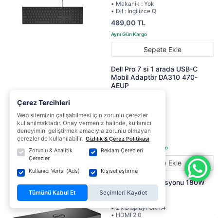
• Mekanik : Yok
• Dil : İngilizce Q
489,00 TL
Sepete Ekle
Dell Pro 7 si 1 arada USB-C
Mobil Adaptör DA310 470-
AEUP
• 2 x USB-A 3.2
Çerez Tercihleri
• 1 x USB-C 3.2
• 1 x HDMI
Web sitemizin çalışabilmesi için zorunlu çerezler
• 1 x VGA
kullanılmaktadır. Onay vermeniz halinde, kullanıcı
• 1 x DisplayPort
deneyimini geliştirmek amacıyla zorunlu olmayan
3.999,00 TL
çerezler de kullanılabilir.
Gizlilik & Çerez Politikası
Zorunlu & Analitik
Reklam Çerezleri
Çerezler
Sepete Ekle
Kullanıcı Verisi (Ads)
Kişiselleştirme
Dell Bağlantı İstasyonu 180W
WD19S
Tümünü Kabul Et
Seçimleri Kaydet
• USB-C 3.1 Gen 2
• 2 x DisplayPort 1.4
• HDMI 2.0