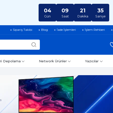
04
09
21
34
Gün
Saat
Dakika
Saniye
Sipariş Takibi
Blog
İade İşlemleri
İşlem Rehberi
ri Depolama
Network Ürünler
Yazıcılar