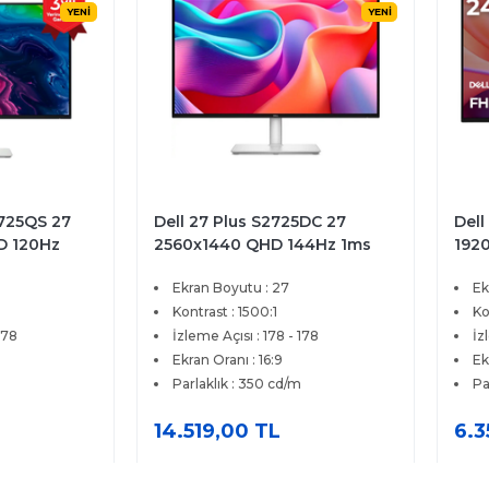
YENİ
YENİ
5DC 27
Dell 24 Plus S2425HSM 23.8
Dell
44Hz 1ms
1920x1080 FHD 144Hz 1ms
256
reeSync
HDMI IPS FreeSync Pivot
IPS
Ekran Boyutu : 23.8
Ek
 Monitör
Profesyonel Monitör
Prem
Kontrast : 1500:1
Ko
178
İzleme Açısı : 178 - 178
İz
Ekran Oranı : 16:9
Ek
Parlaklık : 300 cd/m
Pa
6.359,00 TL
11.