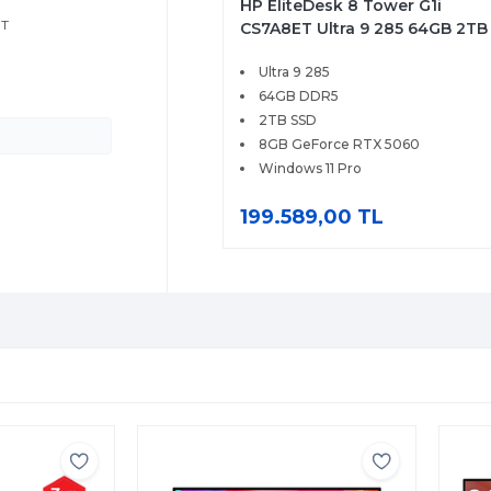
HP EliteDesk 8 Tower G1i
0T
CS7A8ET Ultra 9 285 64GB 2TB
SSD 8GB RTX 5060 Windows 11
Ultra 9 285
Pro
u
64GB DDR5
2TB SSD
8GB GeForce RTX 5060
Windows 11 Pro
199.589,00 TL