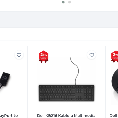
u Multimedia
Dell MS3320W Kablosuz
Del