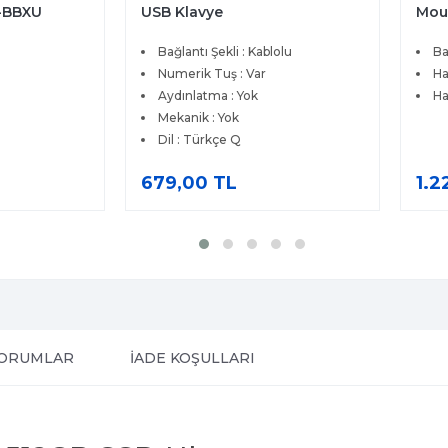
Mouse Siyah 570-ABHK
Mou
olu
Bağlantı Teknolojisi : Kablosuz
Ba
Hareket çözünürlüğü : 4000 dpi
Ha
Hareket Algılama : Optik
Dü
Ha
1.229,00 TL
1.3
ORUMLAR
İADE KOŞULLARI