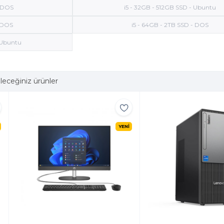
- DOS
i5 - 32GB - 512GB SSD - Ubuntu
- DOS
i5 - 64GB - 2TB SSD - DOS
 Ubuntu
leceğiniz ürünler
YENİ