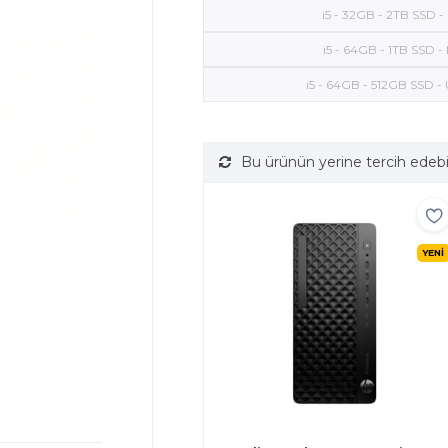
i5 - 32GB - 2TB SSD 
i5 - 64GB - 1TB SSD 
i5 - 64GB - 512GB SSD -
Bu ürünün yerine tercih edebi
YENİ