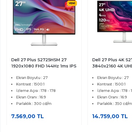
YENİ
Dell 27 Plus 4K S2725QS 27
Dell 27 Plus S272
3840x2160 4K UHD 120Hz
2560x1440 QHD 1
4ms HDMI DP FreeSync
HDMI DP Type-C F
Ekran Boyutu : 27
Ekran Boyutu : 27
Premium IPS Monitör
Pivot Premium IPS
Kontrast : 1500:1
Kontrast : 1500:1
İzleme Açısı : 178 - 178
İzleme Açısı : 178 - 
Ekran Oranı : 16:9
Ekran Oranı : 16:9
Parlaklık : 350 cd/m
Parlaklık : 350 cd/m
14.759,00 TL
14.519,00 TL