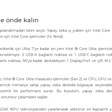
e önde kalın
yapılandırmadan birini seçin: Yapay zeka iş yükleri için Intel Core 
i için Intel Core işlemciler (14. Nesil).
tkenlik için Ultra 7'ye kadar en yeni Intel ® Core Ultra işlemcil
donatılmıştır. 5 USB-A bağlantı noktası ve 1 USB-C bağlantı nok
ntı noktası, 5K'ya kadar destekleyen 1 DisplayPort ve çift M.
o, Intel ® Core Ultra masaüstü işlemciler (Seri 2) ve CPU, GPU ve
lemcili mimariye sahip yapay zeka destekli bilgisayar seçenekle
 verimli bir performans sunar. Bu kurulum, yapay zeka des
 sorunsuz çalışmasını sağlar.
:
Dell, NPU teknolojisinden yararlanarak sektörün en kapsamlı 