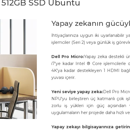
GB 512GB SSD Ubuntu
Yapay zekanın gücüyl
İhtiyaçlarınıza uygun iki uyarlanabilir 
işlemciler (Seri 2) veya günlük iş görevler
Dell Pro Micro:
Yapay zeka destekli üre
i7'ye kadar Intel ® Core işlemcilerle 
4K'ya kadar destekleyen 1 HDMI bağla
yuvası içerir.
Yeni seviye yapay zeka:
Dell Pro Micr
NPU'yu birleştiren üç katmanlı çok iş
zorlu iş yükleri için güç açısından
uygulamaların her projede daha hızlı ve
Yapay zekayı bilgisayarınıza getirin