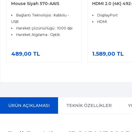
HDMI 2.0 (4K) 492-BBXU
USB Klavye
DisplayPort
Bağlantı Şekli : Kabl
HDMI
Numerik Tuş : Var
Aydınlatma : Yok
Mekanik : Yok
Dil : Türkçe Q
1.589,00 TL
679,00 TL
ÜRÜN AÇIKLAMASI
TEKNİK ÖZELLİKLER
Y