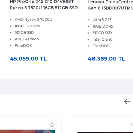
HP ProOne 245 G10 D4VB9ET
Lenovo ThinkCentre
Ryzen 5 7520U 16GB 512GB SSD
Gen 6 13BD007UTR Ul
23.8 FreeDOS
16GB 512GB SSD Fre
AMD Ryzen 5 7520U
Ultra 5 225
16GB LPDDR5
16GB DDR5
512GB SSD
512GB SSD
AMD Radeon
Intel Grafik
FreeDOS
FreeDOS
45.059,00 TL
48.389,00 TL