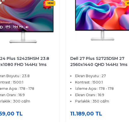
YENİ
Y
 27 Plus S2725DSM 27
Dell 27 Plus 4K S2725QC 27
0x1440 QHD 144Hz 1ms
3840x2160 4K UHD 120Hz
 HDMI DP FreeSync
4ms HDMI Type-C FreeSyn
ran Boyutu : 27
Ekran Boyutu : 27
ium IPS Pivot Monitor
Premium IPS Monitör
ntrast : 1500:1
Kontrast : 1500:1
leme Açısı : 178 - 178
İzleme Açısı : 178 - 178
ran Oranı : 16:9
Ekran Oranı : 16:9
rlaklık : 350 cd/m
Parlaklık : 350 cd/m
189,00 TL
17.849,00 TL