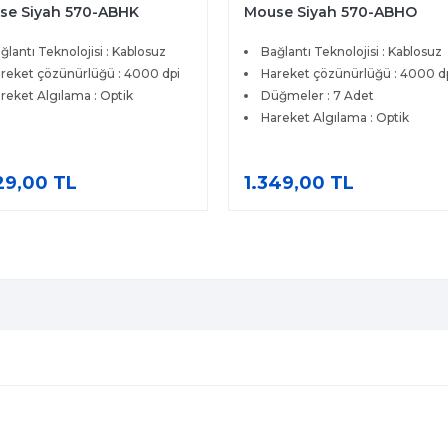
se Siyah 570-ABHO
Q USB İngilizce Klavye Siya
580-ADHK
ğlantı Teknolojisi : Kablosuz
Bağlantı Şekli : Kablolu
reket çözünürlüğü : 4000 dpi
Numerik Tuş : Var
ğmeler : 7 Adet
Aydınlatma : Yok
reket Algılama : Optik
Mekanik : Yok
Dil : İngilizce Q
49,00 TL
489,00 TL