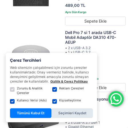
489,00 TL
Sepete Ekle
Dell Pro 7 si 1 arada USB-C
Mobil Adaptör DA310 470-
AEUP
• 2 x USB-A 3.2
• 1 x USB-C 3.2
• 1 x HDMI
Çerez Tercihleri
• 1 x VGA
• 1 x DisplayPort
Web sitemizin çalışabilmesi için zorunlu çerezler
3.999,00 TL
kullanılmaktadır. Onay vermeniz halinde, kullanıcı
deneyimini geliştirmek amacıyla zorunlu olmayan
çerezler de kullanılabilir.
Gizlilik & Çerez Politikası
Sepete Ekle
Zorunlu & Analitik
Reklam Çerezleri
Çerezler
Dell Bağlantı İstasyonu 180W
Kullanıcı Verisi (Ads)
Kişiselleştirme
WD19S
• USB-C 3.1 Gen 2
Tümünü Kabul Et
Seçimleri Kaydet
• 2 x DisplayPort 1.4
• HDMI 2.0
• 2 x USB-A 3.1 Gen 1
• Gigabit Ethernet