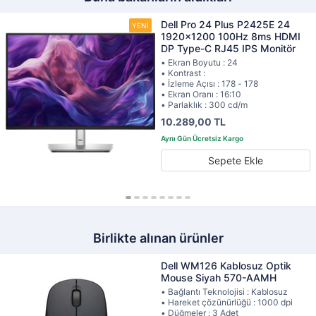
Dell Pro 24 Plus P2425E 24
1920x1200 100Hz 8ms HDMI
DP Type-C RJ45 IPS Monitör
• Ekran Boyutu : 24
• Kontrast :
• İzleme Açısı : 178 - 178
• Ekran Oranı : 16:10
• Parlaklık : 300 cd/m
10.289,00 TL
Sepete Ekle
Birlikte alınan ürünler
Dell WM126 Kablosuz Optik
Mouse Siyah 570-AAMH
• Bağlantı Teknolojisi : Kablosuz
• Hareket çözünürlüğü : 1000 dpi
• Düğmeler : 3 Adet