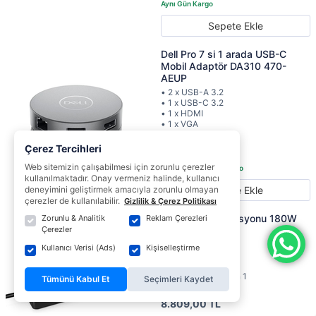
Sepete Ekle
Dell Pro 7 si 1 arada USB-C
Mobil Adaptör DA310 470-
AEUP
• 2 x USB-A 3.2
• 1 x USB-C 3.2
• 1 x HDMI
• 1 x VGA
• 1 x DisplayPort
Çerez Tercihleri
3.999,00 TL
Web sitemizin çalışabilmesi için zorunlu çerezler
kullanılmaktadır. Onay vermeniz halinde, kullanıcı
Sepete Ekle
deneyimini geliştirmek amacıyla zorunlu olmayan
çerezler de kullanılabilir.
Gizlilik & Çerez Politikası
Dell Bağlantı İstasyonu 180W
Zorunlu & Analitik
Reklam Çerezleri
WD19S
Çerezler
• USB-C 3.1 Gen 2
Kullanıcı Verisi (Ads)
Kişiselleştirme
• 2 x DisplayPort 1.4
• HDMI 2.0
• 2 x USB-A 3.1 Gen 1
Tümünü Kabul Et
Seçimleri Kaydet
• Gigabit Ethernet
8.809,00 TL