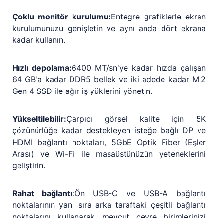
Çoklu monitör kurulumu:
Entegre grafiklerle ekran
kurulumunuzu genişletin ve aynı anda dört ekrana
kadar kullanın.
Hızlı depolama:
6400 MT/sn'ye kadar hızda çalışan
64 GB'a kadar DDR5 bellek ve iki adede kadar M.2
Gen 4 SSD ile ağır iş yüklerini yönetin.
Yükseltilebilir:
Çarpıcı görsel kalite için 5K
çözünürlüğe kadar destekleyen isteğe bağlı DP ve
HDMI bağlantı noktaları, 5GbE Optik Fiber (Eşler
Arası) ve Wi-Fi ile masaüstünüzün yeteneklerini
geliştirin.
Rahat bağlantı:
Ön USB-C ve USB-A bağlantı
noktalarının yanı sıra arka taraftaki çeşitli bağlantı
noktalarını kullanarak mevcut çevre birimlerinizi