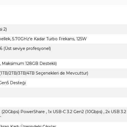
i 2)
bellek, 5.70GHz'e Kadar Turbo Frekans, 125W
Üst seviye profesyonel)
 Maksimum 128GB Destekli)
TB/2TB/3TB/4TB Seçenekleri de Mevcuttur)
 Gen5 Desteği
2 (20Gbps) PowerShare , 1x USB-C 3.2 Gen2 (10Gbps) , 2x USB 3.2
r
ran Kartı Üzerindeki Çıkışlar