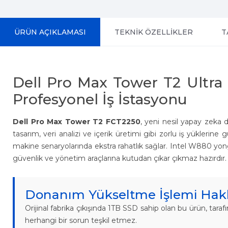
ÜRÜN AÇIKLAMASI
TEKNİK ÖZELLİKLER
T
Dell Pro Max Tower T2 Ultr
Profesyonel İş İstasyonu
Dell Pro Max Tower T2 FCT2250
, yeni nesil yapay zeka 
tasarım, veri analizi ve içerik üretimi gibi zorlu iş yükleri
makine senaryolarında ekstra rahatlık sağlar. Intel W880 yonga
güvenlik ve yönetim araçlarına kutudan çıkar çıkmaz hazırdır. De
Donanım Yükseltme İşlemi Hakk
Orijinal fabrika çıkışında 1TB SSD sahip olan bu ürün, tara
herhangi bir sorun teşkil etmez.