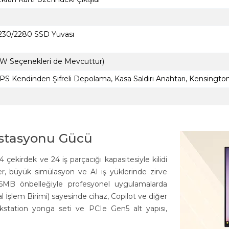
 2230/2280 SSD Yuvası
W Seçenekleri de Mevcuttur)
S Kendinden Şifreli Depolama, Kasa Saldırı Anahtarı, Kensington 
 İstasyonu Gücü
 çekirdek ve 24 iş parçacığı kapasitesiyle kilidi
r, büyük simülasyon ve AI iş yüklerinde zirve
6MB önbelleğiyle profesyonel uygulamalarda
İşlem Birimi) sayesinde cihaz, Copilot ve diğer
rkstation yonga seti ve PCIe Gen5 alt yapısı,