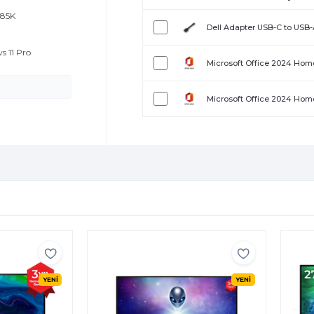
285K
Dell Adapter USB-C to USB
s 11 Pro
Microsoft Office 2024 Home
Microsoft Office 2024 Home
YENİ
YENİ