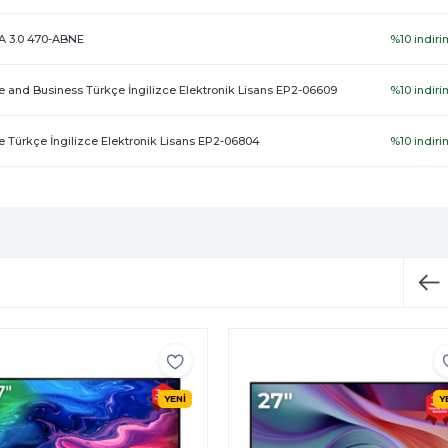
-A 3.0 470-ABNE
%10 indiri
 and Business Türkçe İngilizce Elektronik Lisans EP2-06609
%10 indiri
 Türkçe İngilizce Elektronik Lisans EP2-06804
%10 indiri
YENİ
Y