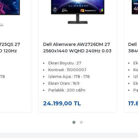
2725QS 27
Dell Alienware AW2726DM 27
Dell
D 120Hz
2560x1440 WQHD 240Hz 0.03
384
eSync
ms HDMI DP Adaptive Sync
4ms
Ekran Boyutu : 27
Ek
tör
QD-OLED Gaming Monitör
Pre
Kontrast : 1500000:1
Ko
178
İzleme Açısı : 178 - 178
İz
Ekran Oranı : 16:9
Ek
Parlaklık : 200 cd/m
Pa
24.199,00 TL
17.