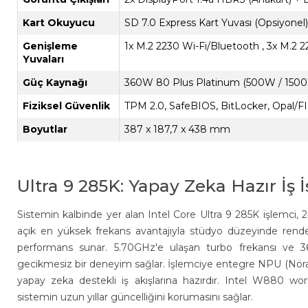
Kart Okuyucu
SD 7.0 Express Kart Yuvası (Opsiyonel)
Genişleme
1x M.2 2230 Wi-Fi/Bluetooth , 3x M.2
Yuvaları
Güç Kaynağı
360W 80 Plus Platinum (500W / 1500
Fiziksel Güvenlik
TPM 2.0, SafeBIOS, BitLocker, Opal/FIP
Boyutlar
387 x 187,7 x 438 mm
Ultra 9 285K: Yapay Zeka Hazır İş
Sistemin kalbinde yer alan Intel Core Ultra 9 285K işlemci, 24
açık en yüksek frekans avantajıyla stüdyo düzeyinde rende
performans sunar. 5.70GHz'e ulaşan turbo frekansı ve 3
gecikmesiz bir deneyim sağlar. İşlemciye entegre NPU (Nöral 
yapay zeka destekli iş akışlarına hazırdır. Intel W880 wo
sistemin uzun yıllar güncelliğini korumasını sağlar.