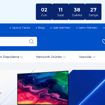
02
11
38
26
Gün
Saat
Dakika
Saniye
Sipariş Takibi
Blog
İade İşlemleri
İşlem Rehberi
ri Depolama
Network Ürünler
Yazıcılar