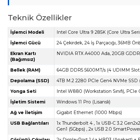
Teknik Özellikler
İşlemci Modeli
Intel Core Ultra 9 285K (Core Ultra Seris
İşlemci Gücü
24 Çekirdek, 24 İş Parçacığı, 36MB Ön
Ekran Kartı
NVIDIA RTX A4000 Ada, 20GB GDDR6 (
(Bağımsız)
Bellek (RAM)
64GB DDR5 5600MT/s (4 UDIMM Slot,
Depolama (SSD)
4TB M.2 2280 PCIe Gen4 NVMe SSD (1
Yonga Seti
Intel W880 (Workstation Sınıfı), PCIe
İşletim Sistemi
Windows 11 Pro (Lisanslı)
Ağ ve İletişim
Gigabit Ethernet (1000 Mbps)
USB Bağlantıları
1x Thunderbolt 4 , 1x USB-C 3.2 Gen2x
Gen1 (5Gbps) , 2x USB 2.0 SmartPowe
Görüntü Çıkışları
2x DisplayPort 1.4a HBR3 (Anakart) + Ek