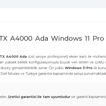
RTX A4000 Ada Windows 11 Pro
RTX A4000 Ada
(üst seviye profesyonel) ekran kartı ile mühendi
ayan yüksek bellek konfigürasyonuyla büyük veri setleri ve çoklu 
düzey genişletilebilirlik sunar. Ön yüklü
Windows 11 Pro
ile kur
al Dell faturası ve Türkiye garantisi kapsamında satışa sunulmaktadı
eler,
üretici garantisi ile tam uyumludur
ve garanti kapsamın