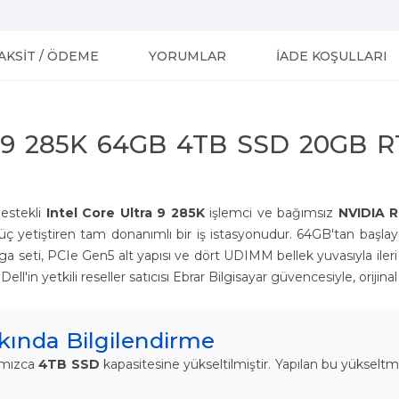
AKSİT / ÖDEME
YORUMLAR
İADE KOŞULLARI
a 9 285K 64GB 4TB SSD 20GB 
destekli
Intel Core Ultra 9 285K
işlemci ve bağımsız
NVIDIA 
ne güç yetiştiren tam donanımlı bir iş istasyonudur. 64GB'tan başl
 seti, PCIe Gen5 alt yapısı ve dört UDIMM bellek yuvasıyla ileri 
ll'in yetkili reseller satıcısı Ebrar Bilgisayar güvencesiyle, orijin
ında Bilgilendirme
fımızca
4TB SSD
kapasitesine yükseltilmiştir. Yapılan bu yükseltm