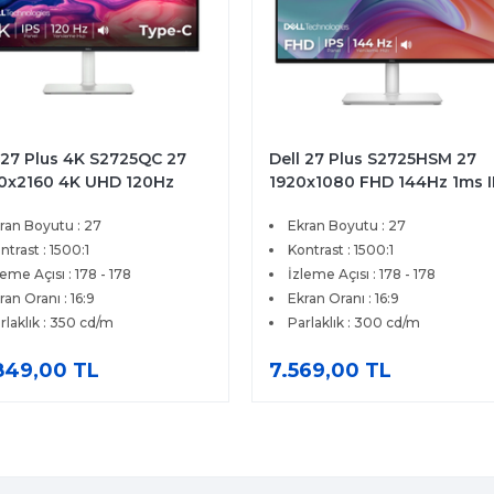
 27 Plus 4K S2725QC 27
Dell 27 Plus S2725HSM 27
0x2160 4K UHD 120Hz
1920x1080 FHD 144Hz 1ms 
 HDMI Type-C FreeSync
HDMI FreeSync Premium IP
ran Boyutu : 27
Ekran Boyutu : 27
mium IPS Monitör
Pivot Monitor
ntrast : 1500:1
Kontrast : 1500:1
leme Açısı : 178 - 178
İzleme Açısı : 178 - 178
ran Oranı : 16:9
Ekran Oranı : 16:9
rlaklık : 350 cd/m
Parlaklık : 300 cd/m
849,00 TL
7.569,00 TL