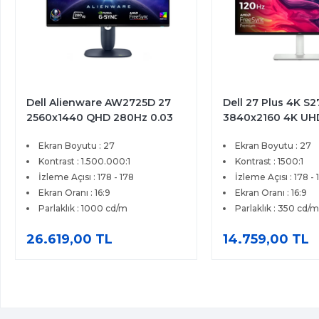
Dell Alienware AW2725D 27
Dell 27 Plus 4K S
2560x1440 QHD 280Hz 0.03
3840x2160 4K UH
ms HDMI DP Type-C True
4ms HDMI DP Fre
Ekran Boyutu : 27
Ekran Boyutu : 27
Black 400 QD-OLED Gaming
Premium IPS Moni
Monitör
Kontrast : 1.500.000:1
Kontrast : 1500:1
İzleme Açısı : 178 - 178
İzleme Açısı : 178 - 
Ekran Oranı : 16:9
Ekran Oranı : 16:9
Parlaklık : 1000 cd/m
Parlaklık : 350 cd/m
26.619,00 TL
14.759,00 TL