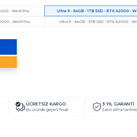
2000 - Win11 Pro
Ultra 9 - 64GB - 1TB SSD - RTX A2000 - W
2000 - Win11 Pro
Ultra 9 - 64GB - 3TB SSD - RTX A2000 - Wi
ÜCRETSİZ KARGO
3 YIL
GARANTİ
Bu üründe geçerli fırsat
Satın alma tarihin