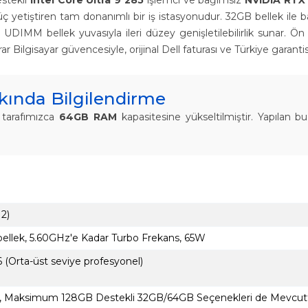
estekli
Intel Core Ultra 9 285
işlemci ve bağımsız
NVIDIA RTX
e güç yetiştiren tam donanımlı bir iş istasyonudur. 32GB bellek il
UDIMM bellek yuvasıyla ileri düzey genişletilebilirlik sunar. Ö
Ebrar Bilgisayar güvencesiyle, orijinal Dell faturası ve Türkiye gara
ında Bilgilendirme
 tarafımızca
64GB RAM
kapasitesine yükseltilmiştir. Yapılan 
 2)
bellek, 5.60GHz'e Kadar Turbo Frekans, 65W
Orta-üst seviye profesyonel)
 Maksimum 128GB Destekli 32GB/64GB Seçenekleri de Mevcutt