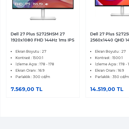
Dell 27 Plus S2725HSM 27
Dell 27 Plus S272
1920x1080 FHD 144Hz 1ms IPS
2560x1440 QHD 1
HDMI FreeSync Premium IPS
HDMI DP Type-C F
Ekran Boyutu : 27
Ekran Boyutu : 27
Pivot Monitor
Pivot Premium IPS
Kontrast : 1500:1
Kontrast : 1500:1
İzleme Açısı : 178 - 178
İzleme Açısı : 178 - 
Ekran Oranı : 16:9
Ekran Oranı : 16:9
Parlaklık : 300 cd/m
Parlaklık : 350 cd/m
7.569,00 TL
14.519,00 TL