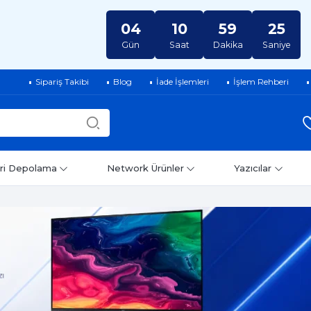
04
10
59
24
Gün
Saat
Dakika
Saniye
Sipariş Takibi
Blog
İade İşlemleri
İşlem Rehberi
ri Depolama
Network Ürünler
Yazıcılar