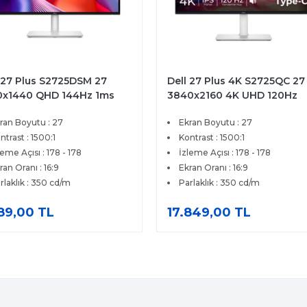
 27 Plus S2725DSM 27
Dell 27 Plus 4K S2725QC 27
0x1440 QHD 144Hz 1ms
3840x2160 4K UHD 120Hz
 HDMI DP FreeSync
4ms HDMI Type-C FreeSyn
ran Boyutu : 27
Ekran Boyutu : 27
ium IPS Pivot Monitor
Premium IPS Monitör
ntrast : 1500:1
Kontrast : 1500:1
leme Açısı : 178 - 178
İzleme Açısı : 178 - 178
ran Oranı : 16:9
Ekran Oranı : 16:9
rlaklık : 350 cd/m
Parlaklık : 350 cd/m
189,00 TL
17.849,00 TL