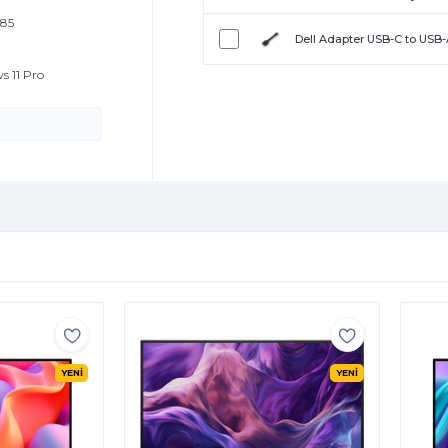
285
Dell Adapter USB-C to USB
s 11 Pro
YENİ
YENİ