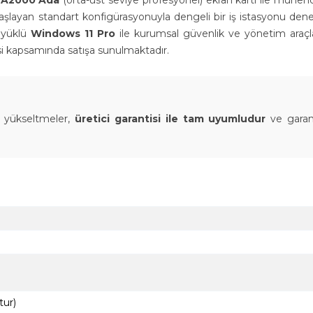
 A2000 Ada
(orta-üst seviye profesyonel) ekran kartı ile mühendi
e başlayan standart konfigürasyonuyla dengeli bir iş istasyonu den
n yüklü
Windows 11 Pro
ile kurumsal güvenlik ve yönetim araçl
ntisi kapsamında satışa sunulmaktadır.
bu yükseltmeler,
üretici garantisi ile tam uyumludur
ve garan
ur)