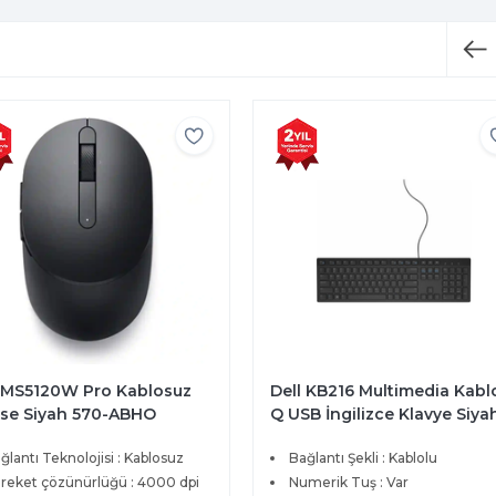
l MS5120W Pro Kablosuz
Dell KB216 Multimedia Kabl
se Siyah 570-ABHO
Q USB İngilizce Klavye Siya
580-ADHK
ğlantı Teknolojisi : Kablosuz
Bağlantı Şekli : Kablolu
reket çözünürlüğü : 4000 dpi
Numerik Tuş : Var