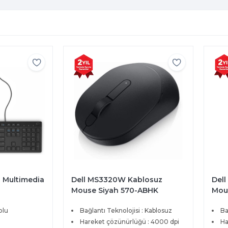
u Multimedia
Dell MS3320W Kablosuz
Del
Mouse Siyah 570-ABHK
Mou
olu
Bağlantı Teknolojisi : Kablosuz
Ba
Hareket çözünürlüğü : 4000 dpi
Ha