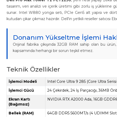
Dell Pro Max Tower T2 FCT2250
, yeni nesil yapay zeka d
tasarım, veri analizi ve içerik üretimi gibi zorlu iş yüklerin
sunar. Intel W880 yonga seti, PCIe Gen5 alt yapısı ve dört 
kutudan çıkar çıkmaz hazırdır. Dell'in yetkili reseller satıcısı 
Donanım Yükseltme İşlemi Hakk
Orijinal fabrika çıkışında 32GB RAM sahip olan bu ürün,
kapsamında herhangi bir sorun teşkil etmez.
Teknik Özellikler
İşlemci Modeli
Intel Core Ultra 9 285 (Core Ultra Serisi
İşlemci Gücü
24 Çekirdek, 24 İş Parçacığı, 36MB Ön
Ekran Kartı
NVIDIA RTX A2000 Ada, 16GB GDDR6 (
(Bağımsız)
Bellek (RAM)
64GB DDR5 5600MT/s (4 UDIMM Slot,