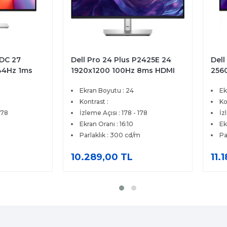
5DC 27
Dell Pro 24 Plus P2425E 24
Dell
44Hz 1ms
1920x1200 100Hz 8ms HDMI
256
reeSync
DP Type-C RJ45 IPS Monitör
IPS
Ekran Boyutu : 24
Ek
 Monitör
Prem
Kontrast :
Ko
178
İzleme Açısı : 178 - 178
İz
Ekran Oranı : 16:10
Ek
Parlaklık : 300 cd/m
Pa
10.289,00 TL
11.