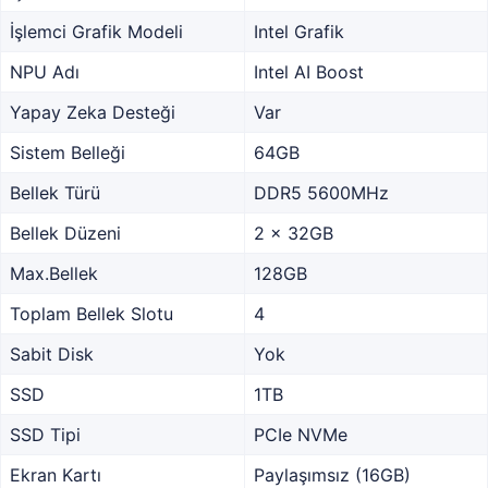
İşlemci Grafik Modeli
Intel Grafik
NPU Adı
Intel AI Boost
Yapay Zeka Desteği
Var
Sistem Belleği
64GB
Bellek Türü
DDR5 5600MHz
Bellek Düzeni
2 x 32GB
Max.Bellek
128GB
Toplam Bellek Slotu
4
Sabit Disk
Yok
SSD
1TB
SSD Tipi
PCIe NVMe
Ekran Kartı
Paylaşımsız (16GB)