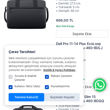
• Derinlik 27.5 cm
• Yükseklik 5 cm
• Genişlik 38 cm
699,00 TL
Sepete Ekle
Dell Pro 11-14 Plus EcoLoop
Notebook Çantası 460-BDLJ
Çerez Tercihleri
• 14 inçe kadar
• Derinlik 3 cm
Web sitemizin çalışabilmesi için zorunlu çerezler
• Yükseklik 24.50 cm
kullanılmaktadır. Onay vermeniz halinde, kullanıcı
• Genişlik 35 cm
deneyimini geliştirmek amacıyla zorunlu olmayan
çerezler de kullanılabilir.
Gizlilik & Çerez Politikası
1.519,00 TL
Zorunlu & Analitik
Reklam Çerezleri
Çerezler
Kullanıcı Verisi (Ads)
Kişiselleştirme
Sepete Ekle
Dell EcoLoop Pro Slim 15
Tümünü Kabul Et
Seçimleri Kaydet
Notebook Çantası 460-BDQQ
• 15,6 inçe kadar
• Derinlik 2,5 cm