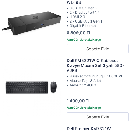
WD19S
• USB-C 3.1 Gen 2
• 2 x DisplayPort 1.4
• HDMI 2.0
• 2 x USB-A 3.1 Gen 1
• Gigabit Ethernet
8.809,00 TL
Sepete Ekle
Dell KM5221W Q Kablosuz
Klavye Mouse Set Siyah 580-
AJRB
• Hareket Çözünürlüğü : 1000DPI
• Mouse Tuş : 3 Adet
• Arayüz : 2.4GHz
1.409,00 TL
Sepete Ekle
Dell Premier KM7321W