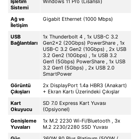
İşletim
Windows 11 Pro (Lisanslı)
Sistemi
Ağ ve
Gigabit Ethernet (1000 Mbps)
İletişim
USB
1x Thunderbolt 4 , 1x USB-C 3.2
Bağlantıları
Gen2x2 (20Gbps) PowerShare , 1x
USB-C 3.2 Gen2 (10Gbps) , 2x USB
3.2 Gen2 (10Gbps) , 1x USB 3.2
Gen1 (5Gbps) PowerShare , 1x USB
3.2 Gen1 (5Gbps) , 2x USB 2.0
SmartPower
Görüntü
2x DisplayPort 1.4a HBR3 (Anakart)
Çıkışları
+ Ekran Kartı Üzerindeki Çıkışlar
Kart
SD 7.0 Express Kart Yuvası
Okuyucu
(Opsiyonel)
Genişleme
1x M.2 2230 Wi-Fi/Bluetooth , 3x
Yuvaları
M.2 2230/2280 SSD Yuvası
Güç
360W 80 Plus Platinum (500W /