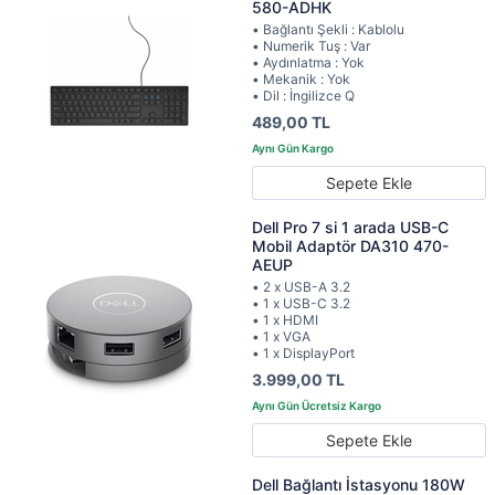
580-ADHK
• Bağlantı Şekli : Kablolu
• Numerik Tuş : Var
• Aydınlatma : Yok
• Mekanik : Yok
• Dil : İngilizce Q
489,00 TL
Sepete Ekle
Dell Pro 7 si 1 arada USB-C
Mobil Adaptör DA310 470-
AEUP
• 2 x USB-A 3.2
• 1 x USB-C 3.2
• 1 x HDMI
• 1 x VGA
• 1 x DisplayPort
3.999,00 TL
Sepete Ekle
Dell Bağlantı İstasyonu 180W