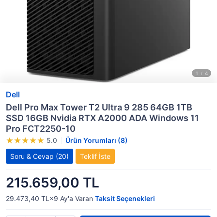
Dell
Dell Pro Max Tower T2 Ultra 9 285 64GB 1TB
SSD 16GB Nvidia RTX A2000 ADA Windows 11
Pro FCT2250-10
5.0
Ürün Yorumları (8)
Soru & Cevap
(20)
Teklif İste
215.659,00 TL
29.473,40 TL×9
Ay'a Varan
Taksit Seçenekleri