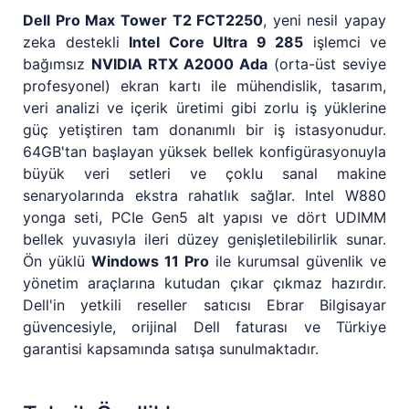
Dell Pro Max Tower T2 FCT2250
, yeni nesil yapay
zeka destekli
Intel Core Ultra 9 285
işlemci ve
bağımsız
NVIDIA RTX A2000 Ada
(orta-üst seviye
profesyonel) ekran kartı ile mühendislik, tasarım,
veri analizi ve içerik üretimi gibi zorlu iş yüklerine
güç yetiştiren tam donanımlı bir iş istasyonudur.
64GB'tan başlayan yüksek bellek konfigürasyonuyla
büyük veri setleri ve çoklu sanal makine
senaryolarında ekstra rahatlık sağlar. Intel W880
yonga seti, PCIe Gen5 alt yapısı ve dört UDIMM
bellek yuvasıyla ileri düzey genişletilebilirlik sunar.
Ön yüklü
Windows 11 Pro
ile kurumsal güvenlik ve
yönetim araçlarına kutudan çıkar çıkmaz hazırdır.
Dell'in yetkili reseller satıcısı Ebrar Bilgisayar
güvencesiyle, orijinal Dell faturası ve Türkiye
garantisi kapsamında satışa sunulmaktadır.