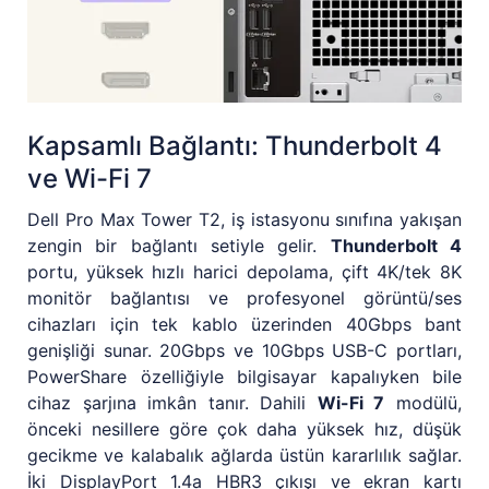
Kapsamlı Bağlantı: Thunderbolt 4
ve Wi-Fi 7
Dell Pro Max Tower T2, iş istasyonu sınıfına yakışan
zengin bir bağlantı setiyle gelir.
Thunderbolt 4
portu, yüksek hızlı harici depolama, çift 4K/tek 8K
monitör bağlantısı ve profesyonel görüntü/ses
cihazları için tek kablo üzerinden 40Gbps bant
genişliği sunar. 20Gbps ve 10Gbps USB-C portları,
PowerShare özelliğiyle bilgisayar kapalıyken bile
cihaz şarjına imkân tanır. Dahili
Wi-Fi 7
modülü,
önceki nesillere göre çok daha yüksek hız, düşük
gecikme ve kalabalık ağlarda üstün kararlılık sağlar.
İki DisplayPort 1.4a HBR3 çıkışı ve ekran kartı