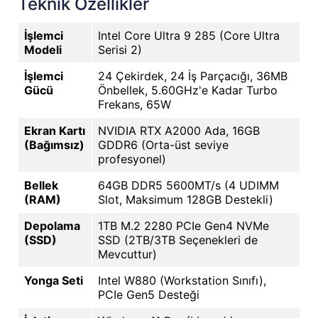
Teknik Özellikler
İşlemci
Intel Core Ultra 9 285 (Core Ultra
Modeli
Serisi 2)
İşlemci
24 Çekirdek, 24 İş Parçacığı, 36MB
Gücü
Önbellek, 5.60GHz'e Kadar Turbo
Frekans, 65W
Ekran Kartı
NVIDIA RTX A2000 Ada, 16GB
(Bağımsız)
GDDR6 (Orta-üst seviye
profesyonel)
Bellek
64GB DDR5 5600MT/s (4 UDIMM
(RAM)
Slot, Maksimum 128GB Destekli)
Depolama
1TB M.2 2280 PCIe Gen4 NVMe
(SSD)
SSD (2TB/3TB Seçenekleri de
Mevcuttur)
Yonga Seti
Intel W880 (Workstation Sınıfı),
PCIe Gen5 Desteği