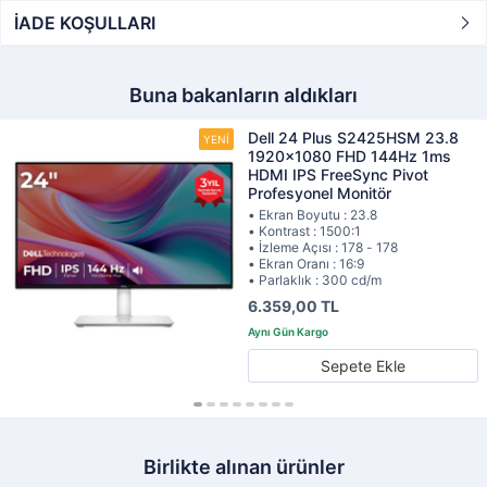
İADE KOŞULLARI
Buna bakanların aldıkları
Dell 24 Plus S2425HSM 23.8
1920x1080 FHD 144Hz 1ms
HDMI IPS FreeSync Pivot
Profesyonel Monitör
• Ekran Boyutu : 23.8
• Kontrast : 1500:1
• İzleme Açısı : 178 - 178
• Ekran Oranı : 16:9
• Parlaklık : 300 cd/m
6.359,00 TL
Sepete Ekle
Birlikte alınan ürünler