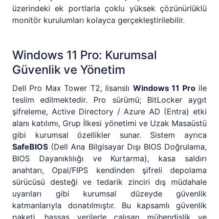
üzerindeki ek portlarla çoklu yüksek çözünürlüklü
monitör kurulumları kolayca gerçekleştirilebilir.
Windows 11 Pro: Kurumsal
Güvenlik ve Yönetim
Dell Pro Max Tower T2, lisanslı
Windows 11 Pro
ile
teslim edilmektedir. Pro sürümü; BitLocker aygıt
şifreleme, Active Directory / Azure AD (Entra) etki
alanı katılımı, Grup İlkesi yönetimi ve Uzak Masaüstü
gibi kurumsal özellikler sunar. Sistem ayrıca
SafeBIOS
(Dell Ana Bilgisayar Dışı BIOS Doğrulama,
BIOS Dayanıklılığı ve Kurtarma), kasa saldırı
anahtarı, Opal/FIPS kendinden şifreli depolama
sürücüsü desteği ve tedarik zinciri dış müdahale
uyarıları gibi kurumsal düzeyde güvenlik
katmanlarıyla donatılmıştır. Bu kapsamlı güvenlik
paketi, hassas verilerle çalışan mühendislik ve