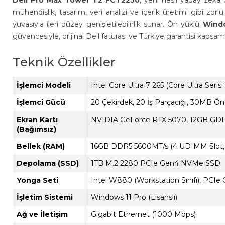
Dell Pro Max Tower T2 FCT2250
, yeni nesil yapay zeka
mühendislik, tasarım, veri analizi ve içerik üretimi gibi z
yuvasıyla ileri düzey genişletilebilirlik sunar. Ön yüklü
Windo
güvencesiyle, orijinal Dell faturası ve Türkiye garantisi kapsa
Teknik Özellikler
İşlemci Modeli
Intel Core Ultra 7 265 (Core Ultra Serisi 
İşlemci Gücü
20 Çekirdek, 20 İş Parçacığı, 30MB Ön
Ekran Kartı
NVIDIA GeForce RTX 5070, 12GB GDDR7 
(Bağımsız)
Bellek (RAM)
16GB DDR5 5600MT/s (4 UDIMM Slot,
Depolama (SSD)
1TB M.2 2280 PCIe Gen4 NVMe SSD
Yonga Seti
Intel W880 (Workstation Sınıfı), PCIe
İşletim Sistemi
Windows 11 Pro (Lisanslı)
Ağ ve İletişim
Gigabit Ethernet (1000 Mbps)