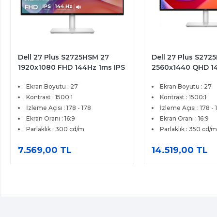
Dell 27 Plus S2725HSM 27
Dell 27 Plus S272
1920x1080 FHD 144Hz 1ms IPS
2560x1440 QHD 1
HDMI FreeSync Premium IPS
HDMI DP Type-C F
Ekran Boyutu : 27
Ekran Boyutu : 27
Pivot Monitor
Pivot Premium IPS
Kontrast : 1500:1
Kontrast : 1500:1
İzleme Açısı : 178 - 178
İzleme Açısı : 178 - 
Ekran Oranı : 16:9
Ekran Oranı : 16:9
Parlaklık : 300 cd/m
Parlaklık : 350 cd/m
7.569,00 TL
14.519,00 TL