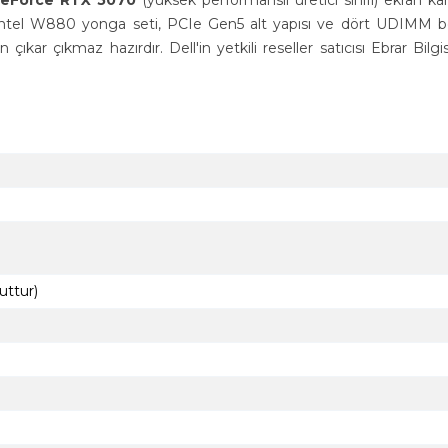
GeForce RTX 5070
(yüksek performanslı üretici sınıfı) ekran kart
ur. Intel W880 yonga seti, PCIe Gen5 alt yapısı ve dört UDIMM b
kar çıkmaz hazırdır. Dell'in yetkili reseller satıcısı Ebrar Bilgi
ttur)