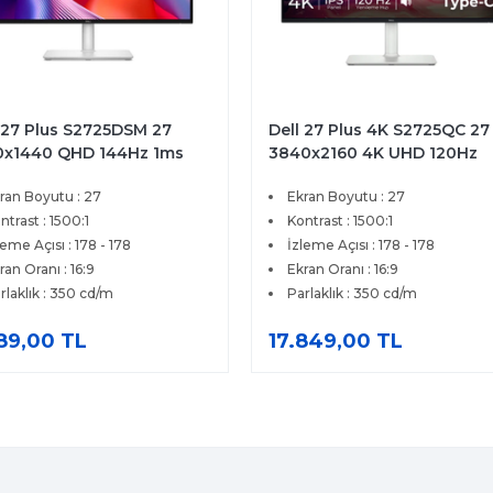
 27 Plus S2725DSM 27
Dell 27 Plus 4K S2725QC 27
0x1440 QHD 144Hz 1ms
3840x2160 4K UHD 120Hz
 HDMI DP FreeSync
4ms HDMI Type-C FreeSyn
ran Boyutu : 27
Ekran Boyutu : 27
ium IPS Pivot Monitor
Premium IPS Monitör
ntrast : 1500:1
Kontrast : 1500:1
leme Açısı : 178 - 178
İzleme Açısı : 178 - 178
ran Oranı : 16:9
Ekran Oranı : 16:9
rlaklık : 350 cd/m
Parlaklık : 350 cd/m
189,00 TL
17.849,00 TL