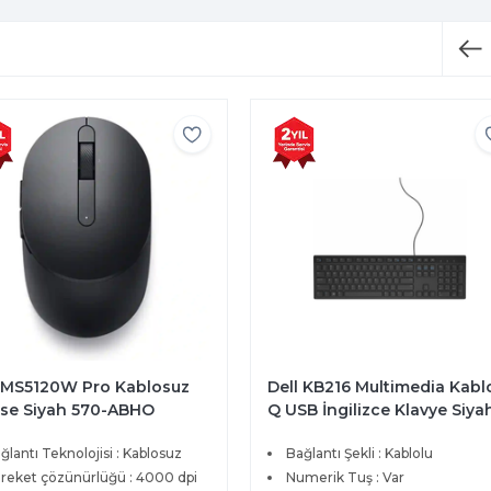
l MS5120W Pro Kablosuz
Dell KB216 Multimedia Kabl
se Siyah 570-ABHO
Q USB İngilizce Klavye Siya
580-ADHK
ğlantı Teknolojisi : Kablosuz
Bağlantı Şekli : Kablolu
reket çözünürlüğü : 4000 dpi
Numerik Tuş : Var