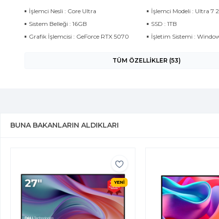
İşlemci Nesli : Core Ultra
İşlemci Modeli : Ultra 7 
Sistem Belleği : 16GB
SSD : 1TB
Grafik İşlemcisi : GeForce RTX 5070
İşletim Sistemi : Window
TÜM ÖZELLİKLER (53)
BUNA BAKANLARIN ALDIKLARI
YENİ