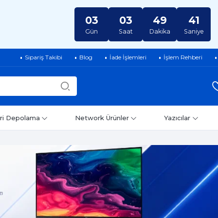
03
03
49
40
Gün
Saat
Dakika
Saniye
Sipariş Takibi
Blog
İade İşlemleri
İşlem Rehberi
ri Depolama
Network Ürünler
Yazıcılar