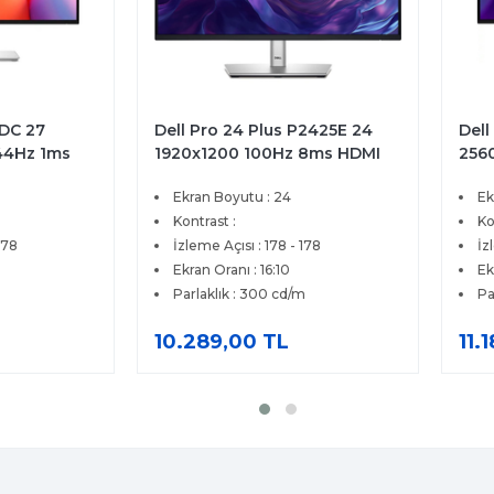
5DC 27
Dell Pro 24 Plus P2425E 24
Dell
44Hz 1ms
1920x1200 100Hz 8ms HDMI
256
reeSync
DP Type-C RJ45 IPS Monitör
IPS
Ekran Boyutu : 24
Ek
 Monitör
Prem
Kontrast :
Ko
178
İzleme Açısı : 178 - 178
İz
Ekran Oranı : 16:10
Ek
Parlaklık : 300 cd/m
Pa
10.289,00 TL
11.