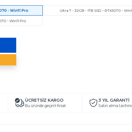
5070 - Win11 Pro
Ultra 7 - 32GB - 1TB SSD - RTX5070 - Win1
070 - Win11 Pro
ÜCRETSİZ KARGO
3 YIL
GARANTİ
Bu üründe geçerli fırsat
Satın alma tarihin