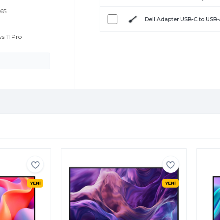
265
Dell Adapter USB-C to USB
s 11 Pro
YENİ
YENİ