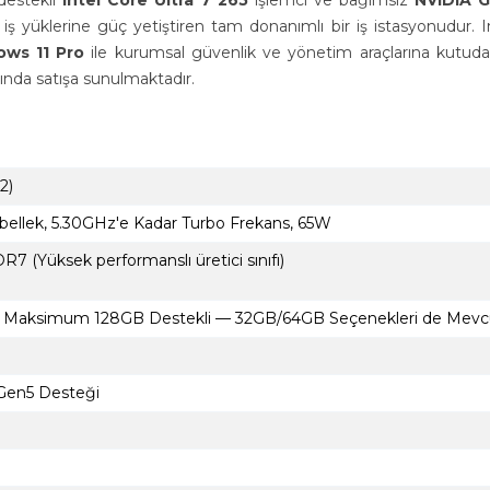
 destekli
Intel Core Ultra 7 265
işlemci ve bağımsız
NVIDIA 
orlu iş yüklerine güç yetiştiren tam donanımlı bir iş istasyonud
ws 11 Pro
ile kurumsal güvenlik ve yönetim araçlarına kutudan çı
mında satışa sunulmaktadır.
2)
bellek, 5.30GHz'e Kadar Turbo Frekans, 65W
(Yüksek performanslı üretici sınıfı)
 Maksimum 128GB Destekli — 32GB/64GB Seçenekleri de Mevcu
 Gen5 Desteği