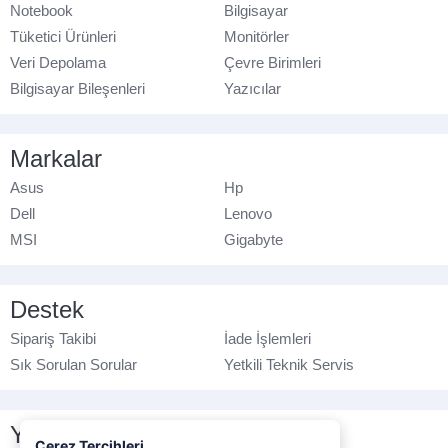
Notebook
Bilgisayar
Tüketici Ürünleri
Monitörler
Veri Depolama
Çevre Birimleri
Bilgisayar Bileşenleri
Yazıcılar
Markalar
Asus
Hp
Dell
Lenovo
MSI
Gigabyte
Destek
Sipariş Takibi
İade İşlemleri
Sık Sorulan Sorular
Yetkili Teknik Servis
Yasal Bilgilendirme
Çerez Tercihleri