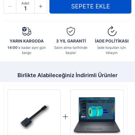
Adet
YARIN KARGODA
3 YIL
GARANTİ
İADE POLİTİKASI
14:00
'a kadar aynı gün
Satın alma tarihinde
İade koşulları için
kargo
başlar
tıklayın
Birlikte Alabileceğiniz İndirimli Ürünler