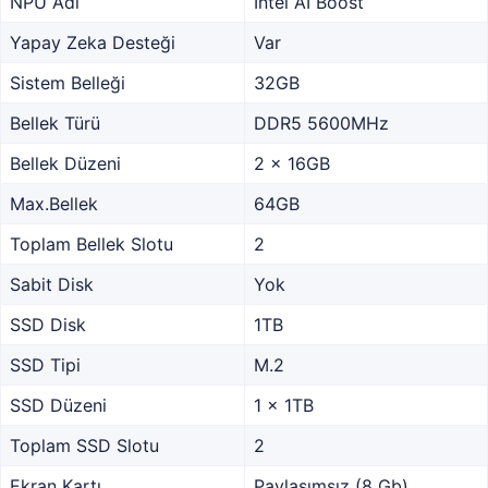
NPU Adı
Intel AI Boost
Yapay Zeka Desteği
Var
Sistem Belleği
32GB
Bellek Türü
DDR5 5600MHz
Bellek Düzeni
2 x 16GB
Max.Bellek
64GB
Toplam Bellek Slotu
2
Sabit Disk
Yok
SSD Disk
1TB
SSD Tipi
M.2
SSD Düzeni
1 x 1TB
Toplam SSD Slotu
2
Ekran Kartı
Paylaşımsız (8 Gb)