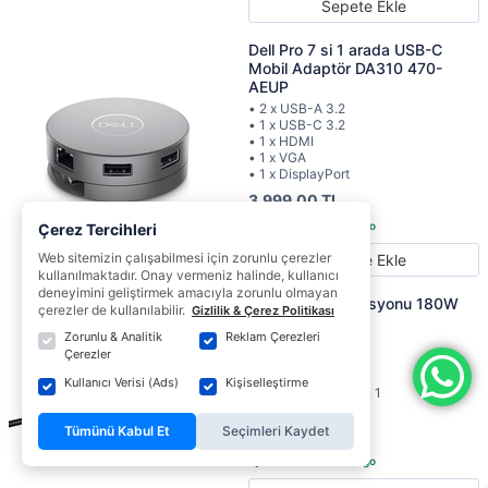
Sepete Ekle
Dell Pro 7 si 1 arada USB-C
Mobil Adaptör DA310 470-
AEUP
• 2 x USB-A 3.2
• 1 x USB-C 3.2
• 1 x HDMI
• 1 x VGA
• 1 x DisplayPort
3.999,00 TL
Çerez Tercihleri
Web sitemizin çalışabilmesi için zorunlu çerezler
Sepete Ekle
kullanılmaktadır. Onay vermeniz halinde, kullanıcı
deneyimini geliştirmek amacıyla zorunlu olmayan
Dell Bağlantı İstasyonu 180W
çerezler de kullanılabilir.
Gizlilik & Çerez Politikası
WD19S
Zorunlu & Analitik
Reklam Çerezleri
• USB-C 3.1 Gen 2
Çerezler
• 2 x DisplayPort 1.4
• HDMI 2.0
Kullanıcı Verisi (Ads)
Kişiselleştirme
• 2 x USB-A 3.1 Gen 1
• Gigabit Ethernet
Tümünü Kabul Et
Seçimleri Kaydet
8.809,00 TL