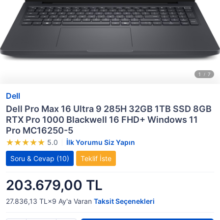
Dell
Dell Pro Max 16 Ultra 9 285H 32GB 1TB SSD 8GB
RTX Pro 1000 Blackwell 16 FHD+ Windows 11
Pro MC16250-5
5.0
İlk Yorumu Siz Yapın
Soru & Cevap
(10)
Teklif İste
203.679,00 TL
27.836,13 TL×9
Ay'a Varan
Taksit Seçenekleri