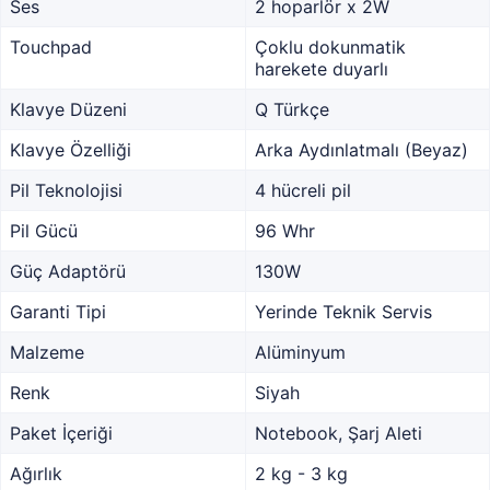
Ses
2 hoparlör x 2W
Touchpad
Çoklu dokunmatik
harekete duyarlı
Klavye Düzeni
Q Türkçe
Klavye Özelliği
Arka Aydınlatmalı (Beyaz)
Pil Teknolojisi
4 hücreli pil
Pil Gücü
96 Whr
Güç Adaptörü
130W
Garanti Tipi
Yerinde Teknik Servis
Malzeme
Alüminyum
Renk
Siyah
Paket İçeriği
Notebook, Şarj Aleti
Ağırlık
2 kg - 3 kg