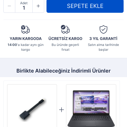
Adet
YARIN KARGODA
ÜCRETSİZ KARGO
3 YIL
GARANTİ
14:00
'a kadar aynı gün
Bu üründe geçerli
Satın alma tarihinde
kargo
fırsat
başlar
Birlikte Alabileceğiniz İndirimli Ürünler