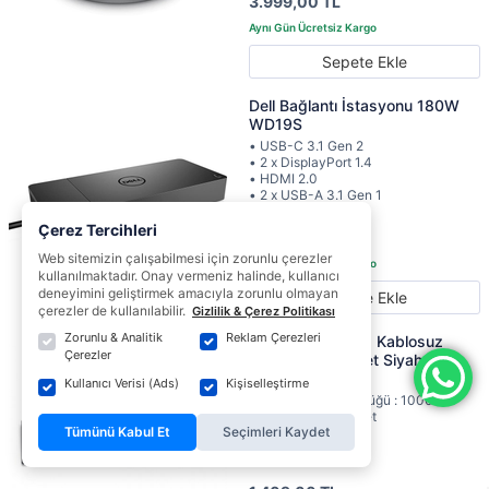
3.999,00 TL
Sepete Ekle
Dell Bağlantı İstasyonu 180W
WD19S
• USB-C 3.1 Gen 2
• 2 x DisplayPort 1.4
• HDMI 2.0
• 2 x USB-A 3.1 Gen 1
• Gigabit Ethernet
Çerez Tercihleri
8.809,00 TL
Web sitemizin çalışabilmesi için zorunlu çerezler
kullanılmaktadır. Onay vermeniz halinde, kullanıcı
deneyimini geliştirmek amacıyla zorunlu olmayan
Sepete Ekle
çerezler de kullanılabilir.
Gizlilik & Çerez Politikası
Zorunlu & Analitik
Reklam Çerezleri
Dell KM5221W Q Kablosuz
Çerezler
Klavye Mouse Set Siyah 580-
AJRB
Kullanıcı Verisi (Ads)
Kişiselleştirme
• Hareket Çözünürlüğü : 1000DPI
• Mouse Tuş : 3 Adet
Tümünü Kabul Et
Seçimleri Kaydet
• Arayüz : 2.4GHz