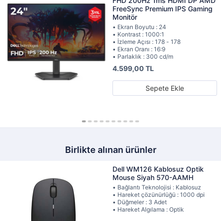
FHD 200Hz 1ms HDMI DP AMD
FreeSync Premium IPS Gaming
Monitör
• Ekran Boyutu : 24
• Kontrast : 1000:1
• İzleme Açısı : 178 - 178
• Ekran Oranı : 16:9
• Parlaklık : 300 cd/m
4.599,00 TL
Sepete Ekle
Birlikte alınan ürünler
Dell WM126 Kablosuz Optik
Mouse Siyah 570-AAMH
• Bağlantı Teknolojisi : Kablosuz
• Hareket çözünürlüğü : 1000 dpi
• Düğmeler : 3 Adet
• Hareket Algılama : Optik