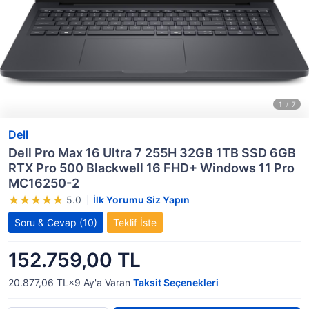
Dell
Dell Pro Max 16 Ultra 7 255H 32GB 1TB SSD 6GB
RTX Pro 500 Blackwell 16 FHD+ Windows 11 Pro
MC16250-2
5.0
İlk Yorumu Siz Yapın
Soru & Cevap
(10)
Teklif İste
152.759,00 TL
20.877,06 TL×9
Ay'a Varan
Taksit Seçenekleri