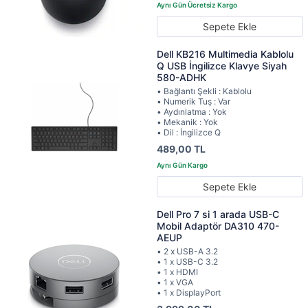
Sepete Ekle
Dell KB216 Multimedia Kablolu
Q USB İngilizce Klavye Siyah
580-ADHK
• Bağlantı Şekli : Kablolu
• Numerik Tuş : Var
• Aydınlatma : Yok
• Mekanik : Yok
• Dil : İngilizce Q
489,00 TL
Sepete Ekle
Dell Pro 7 si 1 arada USB-C
Mobil Adaptör DA310 470-
AEUP
• 2 x USB-A 3.2
• 1 x USB-C 3.2
• 1 x HDMI
• 1 x VGA
• 1 x DisplayPort