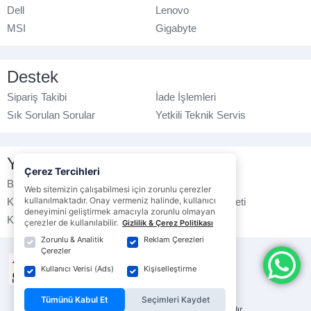
Dell
Lenovo
MSI
Gigabyte
Destek
Sipariş Takibi
İade İşlemleri
Sık Sorulan Sorular
Yetkili Teknik Servis
Yasal Bilgilendirme
Çerez Tercihleri
Banka Hesap No
Çerez Politikası
Web sitemizin çalışabilmesi için zorunlu çerezler
kullanılmaktadır. Onay vermeniz halinde, kullanıcı
Kullanım Koşulları
Ticari Elektronik İleti
deneyimini geliştirmek amacıyla zorunlu olmayan
K.V.K.K. Politikası
Veri Gizliliği
çerezler de kullanılabilir.
Gizlilik & Çerez Politikası
Zorunlu & Analitik
Reklam Çerezleri
Çerezler
Kullanıcı Verisi (Ads)
Kişiselleştirme
Tümünü Kabul Et
Seçimleri Kaydet
© ebrarbilgisayar.com
- Tüm hakları saklıdır.