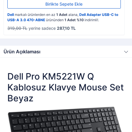
Birlikte Sepete Ekle
Dell
markalı ürünlerden en az
1 Adet
alana,
Dell Adapter USB-C to
USB-A 3.0 470-ABNE
ürününden
1 Adet %10
indirimli!.
319,00 TL
yerine sadece
287,10 TL
Ürün Açıklaması
Dell Pro KM5221W Q
Kablosuz Klavye Mouse Set
Beyaz