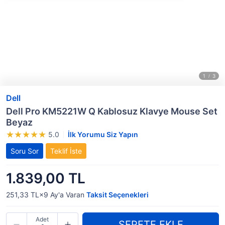
Dell
Dell Pro KM5221W Q Kablosuz Klavye Mouse Set
Beyaz
5.0
İlk Yorumu Siz Yapın
Soru Sor
Teklif İste
1.839,00 TL
251,33 TL×9
Ay'a Varan
Taksit Seçenekleri
Adet