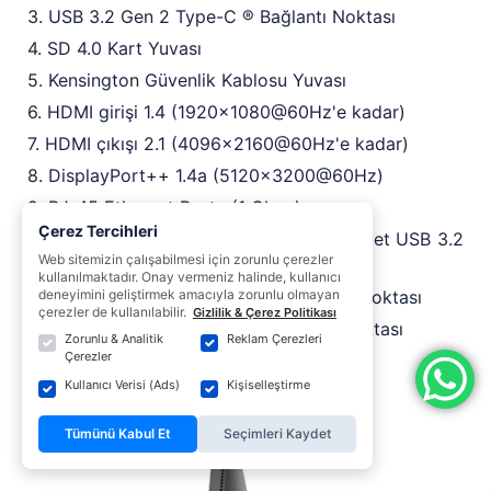
3. USB 3.2 Gen 2 Type-C ® Bağlantı Noktası
4. SD 4.0 Kart Yuvası
5. Kensington Güvenlik Kablosu Yuvası
6. HDMI girişi 1.4 (1920x1080@60Hz'e kadar)
7. HDMI çıkışı 2.1 (4096x2160@60Hz'e kadar)
8. DisplayPort++ 1.4a (5120x3200@60Hz)
9. RJ-45 Ethernet Portu (1 Gbps)
Çerez Tercihleri
10. Akıllı Güç Açma Özelliğine Sahip 2 Adet USB 3.2
Web sitemizin çalışabilmesi için zorunlu çerezler
Gen 1 Tip-A Bağlantı Noktası
kullanılmaktadır. Onay vermeniz halinde, kullanıcı
11. 3 adet USB 3.2 Gen 2 Tip-A bağlantı noktası
deneyimini geliştirmek amacıyla zorunlu olmayan
çerezler de kullanılabilir.
Gizlilik & Çerez Politikası
12. USB 3.2 Gen 2 Type-C ® Bağlantı Noktası
Zorunlu & Analitik
Reklam Çerezleri
Çerezler
13. Güç Kablosu Konektörü
Kullanıcı Verisi (Ads)
Kişiselleştirme
14. VESA standı için braket
Tümünü Kabul Et
Seçimleri Kaydet